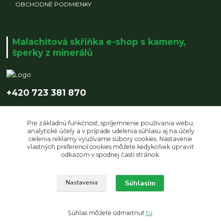
OBCHODNÉ PODMIENKY
Malachitová skříňka e-shop s kameny,
šperky z minerálů
+420 723 381 870
info@malachitovaskrinka.cz
Pre základnú funkčnosť, spríjemnenie používania webu,
analytické účely a v prípade udelenia súhlasu aj na účely
cielenia reklamy využívame súbory cookies. Nastavenie
vlastných preferencií cookies môžete kedykoľvek upraviť
odkazom v spodnej časti stránok.
Upravit sběr cookies.
Súhlasím
Nastavenia
© Copyright 2019 Malachitová skříňka | design by LUCZI DESIGNE s.r.o.
Súhlas môžete odmietnuť
tu
.
Vytvorené na
Eshop-rychlo.sk