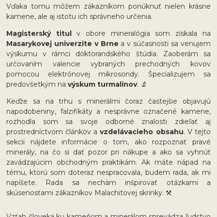
Vďaka tomu môžem zákazníkom ponúknuť nielen krásne
kamene, ale aj istotu ich správneho určenia.
Magisterský titul
v obore mineralógia som získala na
Masarykovej univerzite v Brne
a v súčasnosti sa venujem
výskumu v rámci doktorandského štúdia. Zaoberám sa
určovaním valencie vybraných prechodných kovov
pomocou elektrónovej mikrosondy. Špecializujem sa
predovšetkým na
výskum turmalínov
. 🔬
Keďže sa na trhu s minerálmi čoraz častejšie objavujú
napodobeniny, falzifikáty a nesprávne označené kamene,
rozhodla som sa svoje odborné znalosti zdieľať aj
prostredníctvom článkov a
vzdelávacieho obsahu
. V tejto
sekcii nájdete informácie o tom, ako rozpoznať pravé
minerály, na čo si dať pozor pri nákupe a ako sa vyhnúť
zavádzajúcim obchodným praktikám. Ak máte nápad na
tému, ktorú som doteraz nespracovala, budem rada, ak mi
napíšete. Rada sa nechám inšpirovať otázkami a
skúsenosťami zákazníkov Malachitovej skrinky. ⚒️
Vzťah človeka ku kameňom a minerálom sprevádza ľudstvo