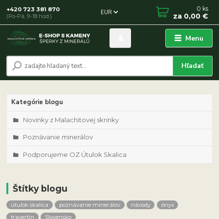
0
ks
+420 723 381 870
EUR
za
0,00 €
(Po-Pá, 9-18 hod.)
Menu
Hľadať
Kategórie blogu
Novinky z Malachitovej skrinky
Poznávanie minerálov
Podporujeme OZ Útulok Skalica
Štítky blogu
útulok skalica
poznávanie minerálov
návody
ónyx
travertín
Slovensko