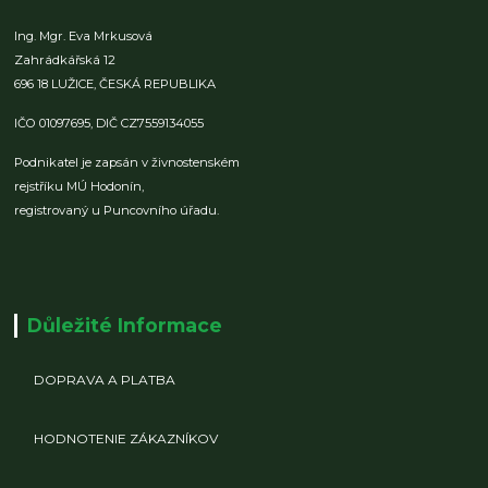
Ing. Mgr. Eva Mrkusová
Zahrádkářská 12
696 18 LUŽICE,
ČESKÁ REPUBLIKA
IČO 01097695,
DIČ CZ7559134055
Podnikatel je zapsán v živnostenském
rejstříku MÚ Hodonín,
registrovaný u Puncovního úřadu.
Důležité Informace
DOPRAVA A PLATBA
HODNOTENIE ZÁKAZNÍKOV