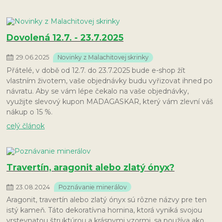
Dovolená 12.7. - 23.7.2025
29
.
06
.
2025
Novinky z Malachitovej skrinky
Přátelé, v době od 12.7. do 23.7.2025 bude e-shop žít
vlastním životem, vaše objednávky budu vyřizovat ihned po
návratu. Aby se vám lépe čekalo na vaše objednávky,
využijte slevový kupon MADAGASKAR, který vám zlevní váš
nákup o 15 %.
celý článok
Travertín, aragonit alebo zlatý ónyx?
23
.
08
.
2024
Poznávanie minerálov
Aragonit, travertín alebo zlatý ónyx sú rôzne názvy pre ten
istý kameň. Táto dekoratívna hornina, ktorá vyniká svojou
vrstevnatou štruktúrou a krásnymi vzormi, sa používa ako