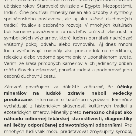
už tisíce rokov. Staroveké civilizácie v Egypte, Mezopotámii,
Indii či Číne používali minerály nielen ako ozdoby a symboly
spoločenského postavenia, ale aj ako súčasť duchovných
tradícií, rituálov a osobného rozvoja. V mnohých kultúrach
boli kamene považované za nositeľov určitých vlastností a
symbolických významov, ktoré ľuďom pomáhali nachádzať
vnútorný pokoj, odvahu alebo rovnováhu. Aj dnes mnohí
ľudia vyhľadávajú minerály ako prostriedok na meditáciu,
relaxáciu alebo vedomé spomalenie v uponáhľanom svete.
Verím, že krása prírodných kameňov a ich jedinečný príbeh
môžu človeka inšpirovať, prinášať radosť a podporovať jeho
osobnú duchovnú cestu.
Zároveň považujem za dôležité zdôrazniť, že
účinky
minerálov na ľudské zdravie neboli vedecky
preukázané
. Informácie o tradičnom využívaní kameňov
vychádzajú z historických skúseností, kultúrnych tradícií a
ezoterických smerov. Minerály preto
nemožno chápať ako
náhradu odbornej lekárskej starostlivosti, diagnostiky
ani liečby odporúčanej zdravotníckymi odborníkmi
. Pre
mnohých ľudí však môžu predstavovať zmysluplný symbol,