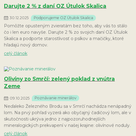
Darujte 2 % z daní OZ Útulok Skalica
30
.
12
.
2025
Podporujeme OZ Útulok Skalica
Pomôžte opusteným zvieratám bez toho, aby vás to stálo
čo i len euro navyše. Darujte 2 % zo svojich daní OZ Útulok
Skalica a podporte starostlivosť o psíkov a mačičky, ktoré
hľadajú nový domov.
celý článok
Olivíny zo Smrčí: zelený poklad z vnútra
Zeme
09
.
10
.
2025
Poznávanie minerálov
Neďaleko Železného Brodu sa v Smrčí nachádza nenápadný
lom. Na prvý pohľad vyzerá ako obyčajný čadičový lom, ale v
skutočnosti ukrýva jedno z najpozoruhodnejších
mineralogických prekvapení v našej krajine: olivínové noduly.
celý článok