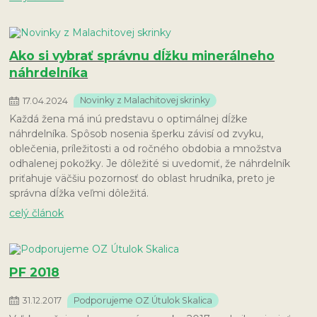
Ako si vybrať správnu dĺžku minerálneho
náhrdelníka
17
.
04
.
2024
Novinky z Malachitovej skrinky
Každá žena má inú predstavu o optimálnej dĺžke
náhrdelníka. Spôsob nosenia šperku závisí od zvyku,
oblečenia, príležitosti a od ročného obdobia a množstva
odhalenej pokožky. Je dôležité si uvedomiť, že náhrdelník
priťahuje väčšiu pozornosť do oblast hrudníka, preto je
správna dĺžka veľmi dôležitá.
celý článok
PF 2018
31
.
12
.
2017
Podporujeme OZ Útulok Skalica