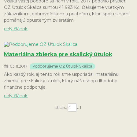
Vďaka vašej podpore sa nám v roku 2017 podarilo prispieť
OZ Útulok Skalica sumou 41 993 Kč. Ďakujeme všetkým
zákazníkom, dobrovoľníkom a priateľom, ktorí spolu s nami
pomáhajú opusteným zvieratám.
celý článok
Materiálna zbierka pre skalický útulok
03
.
11
.
2017
Podporujeme OZ Útulok Skalica
Ako každý rok, aj tento rok sme usporiadali materiálnu
zbierku pre skalický útulok, ktorý náš eshop dlhodobo
finančne podporuje.
celý článok
strana
z 1