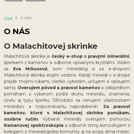
Úvod
O NÁS
O NÁS
O Malachitovej skrinke
Malachitová skrinka je
český e-shop s pravými minerálmi
,
šperkami z kameňov a odborne opísanými kryštálmi. Volám
sa
Eva Mrkusová
, som mineralóg a za e-shopom
Malachitová skrinka stojím osobne. Každý minerál v e-shope
prejde mojimi rukami, všetko vyberám, určujem a opisujem
sama.
Overujem pôvod a pravosť kameňov
a zákazníkom
pomáham s výberom podľa druhu minerálu, znamenia,
účelu aj typu šperku. Dlhodobo sa venujem vlastnostiam
minerálov a rozpoznávaniu napodobenín.
Za pravosť
kameňov, ktoré v Malachitovej skrinke ponúkam,
osobne ručím
. Vybrané minerály overujem pomocou
Ramanovej spektroskopie
a odborné témy konzultujem s
kolegami z mineralogickej komunity aj na svojej alma mater.