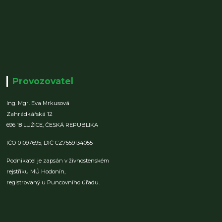
Provozovatel
Ing. Mgr. Eva Mrkusová
Zahrádkářská 12
696 18 LUŽICE,
ČESKÁ REPUBLIKA
IČO 01097695,
DIČ CZ7559134055
Podnikatel je zapsán v živnostenském
rejstříku MÚ Hodonín,
registrovaný u Puncovního úřadu.