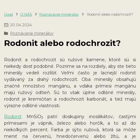
Úvod
O NÁS
Poznávanie minerálov
Rodonit alebo rodochrozit?
20
.
04
.
2024
Poznávanie minerálov
Rodonit alebo rodochrozit?
Rodonit a rodochrozit sú ružové kamene, ktoré sú si
niekedy dosť podobné. Pozrime sa na rozdiely, aby ste tieto
minerály vedeli rozlíšiť. Veľmi často je lacnejší rodonit
vydávaný za drahý rodochrozit. Oba minerály obsahujú
značné množstvo mangánu, a vďaka prímesi mangánu
majú ružový odtieň. Sú to však úplne odlišné minerály,
rodonit je kremičitan a rodochrozit karbonát, a tiež majú
výrazne odlišné vlastnosti.
Rodonit
MnSiO
patrí do
skupiny inosilikátov, častými
3
prímesami je vápnik, železo alebo horčík, a to až do
niekoľkých percent. Farba je sýto ružová, ktorá sa môže
meniť na červenú, hnedočervenú alebo žltú, a je