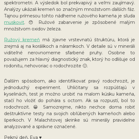
spektrometri. A výsledok bol prekvapivý a veľmi zaujímavý.
Analýzy ukázali kremeň so značným množstvom ďalších fáz.
Tajnou prímesou tohto nádherne ružového kameňa je sľuda
muskovit
. 😯 Ružové zabarvenie je zpôsobené malým
množstvom oxidov železa.
Ružový kremeň
má zjavne vrstevnatú štruktúru, ktorá je
zrejmá aj na korálikoch a náramkoch. V detaile sú v mineráli
viditeľné nerovnomerne sfarbené pruhy. Osobne to
považujem za hlavný diagnostický znak, ktorý ho odlišuje od
rodonitu, nehovoriac o rodochrozite 🙂.
Ďalším spôsobom, ako identifikovať pravý rodochrozit, je
jednoduchý experiment. Uhličitany sa rozpúšťajú v
kyselinách, test je možno urobiť na malom kúsku kameňa,
stačí ho vložiť do pohára s octom. Ak sa rozpustí, bol to
rodochrozit. 😀 Samozrejme, nikto nechce doma robiť
deštruktívne testy na svojich obľúbených kameňoch alebo
šperkoch. V Malachitovej skrinke sú minerály pravidelne
analyzované a správne označené.
Pekný deň, Eva ♥