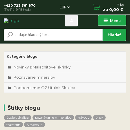
0
ks
+420 723 381 870
EUR
za
0,00 €
(Po-Pá, 9-18 hod.)
Menu
Hľadať
Kategórie blogu
Novinky z Malachitovej skrinky
Poznávanie minerálov
Podporujeme OZ Útulok Skalica
Štítky blogu
útulok skalica
poznávanie minerálov
návody
ónyx
travertín
Slovensko