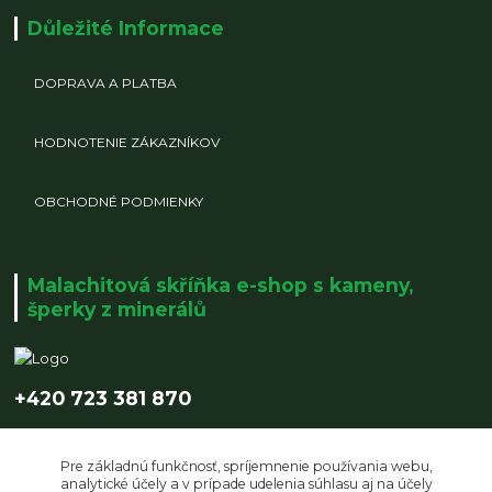
Důležité Informace
DOPRAVA A PLATBA
HODNOTENIE ZÁKAZNÍKOV
OBCHODNÉ PODMIENKY
Malachitová skříňka e-shop s kameny,
šperky z minerálů
+420 723 381 870
info@malachitovaskrinka.cz
Pre základnú funkčnosť, spríjemnenie používania webu,
analytické účely a v prípade udelenia súhlasu aj na účely