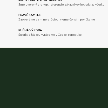
Sme overený e-shop, referencie zákazníkov hovoria za všetko
PRAVÉ KAMENE
Zaoberáme sa mineralógiou, vieme čo vám ponúkame
RUČNÁ VÝROBA
Šperky s láskou vyrábame v Českej republike