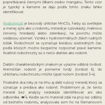
popretkávaná čiernymi žilkami oxidov mangánu. Tento vzor
je typický a kamene sa dajú podľa tohto znaku ľahko
identifikovať.
Rodochrozit
je bezvodý uhličitan MnCO
. Farby sú svetlejšie
3
a menej sýte ako u rodonitu, minerál je ružovkastý, malinovo
červený, hnedastý alebo zelenkavý, na povrchu môže
oxidáciou sčernieť. Vzniká v hydrotermálnych žilách rudných
ložísk. Rodochrozit sa vyznačuje kresbou sústredných čiar,
podľa ktorých možno bezpečne rozpoznať pravé kamene.
Kvalitné rodochrozity sú o niečo drahšie ako rodonit.
Ďalším charakteristickým znakom je výrazne odlišná tvrdosť.
Kremičitan rodonit je pomerne tvrdý (tvrdosť 6), do
uhličitanu rodochrozitu môžte rýpať nožom (tvrdosť 3-4).
Posledné dva roky je na trhu aj ďalší ružový minerál, ktorý sa
označuje a predáva ako rodonit. Problémom je, že tento
minerál bez analýzy nedokáže identifikovať ani oko
odborníka. 👁🔍 Keďže sa mi materiál zdal na prvý raz odlišný
od bežného rodonitu, analyzovala som ho na Ramanovom