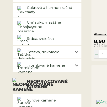
Čakrové a harmonizačné
sady
Chňapky, masážne
kamene
Akvamar
Srdca, srdiečka
8,90
7,24 €
b
Ťažítka, dekorácie
Tromlované kamene
NEOPRACOVANÉ
KAMENE
Surové kamene