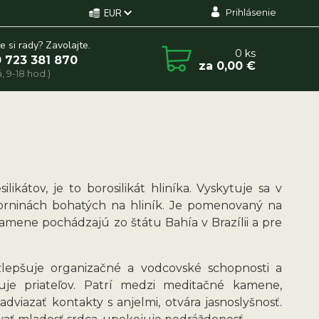
Prihlásenie
EUR
e si rady? Zavolajte.
0
ks
 723 381 870
za
0,00 €
, 9-18 hod.)
kátov, je to borosilikát hliníka. Vyskytuje sa v
orninách bohatých na hliník. Je pomenovaný na
mene pochádzajú zo štátu Bahía v Brazílii a pre
lepšuje organizačné a vodcovské schopnosti a
uje priateľov. Patrí medzi meditačné kamene,
iazať kontakty s anjelmi, otvára jasnoslyšnosť.