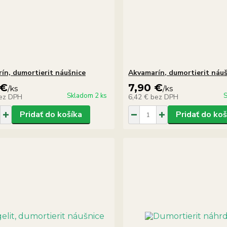
ín, dumortierit náušnice
Akvamarín, dumortierit náu
 €
7,90 €
/
ks
/
ks
Skladom 2 ks
S
ez DPH
6,42 €
bez DPH
Pridať do košíka
Pridať do koš