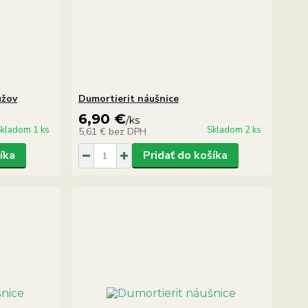
užov
Dumortierit náušnice
6,90 €
/
ks
kladom 1 ks
Skladom 2 ks
5,61 €
bez DPH
íka
Pridať do košíka