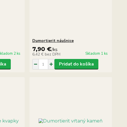
Dumortierit náušnice
7,90 €
/
ks
kladom 2 ks
Skladom 1 ks
6,42 €
bez DPH
íka
Pridať do košíka