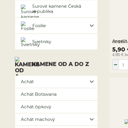
Surové kamene Česká
republika
Fosílie
Angelit
Svietniky
5,90
4,80 €
b
KAMENE OD A DO Z
Achát
Achát Botswana
Achát čipkový
Achát machový