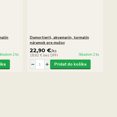
malín
Dumortierit, akvamarín, turmalín
náramok pre mužov
22,90 €
/
ks
kladom 2 ks
Skladom 2 ks
18,62 €
bez DPH
íka
Pridať do košíka