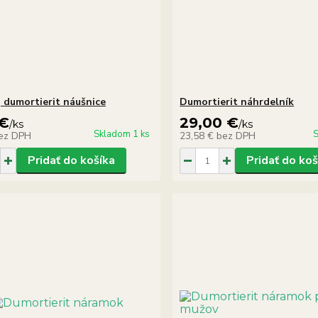
, dumortierit náušnice
Dumortierit náhrdelník
 €
29,00 €
/
ks
/
ks
Skladom 1 ks
S
ez DPH
23,58 €
bez DPH
Pridať do košíka
Pridať do koš