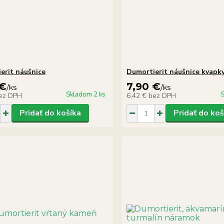
erit náušnice
Dumortierit náušnice kvapk
 €
7,90 €
/
ks
/
ks
Skladom 2 ks
S
ez DPH
6,42 €
bez DPH
Pridať do košíka
Pridať do koš