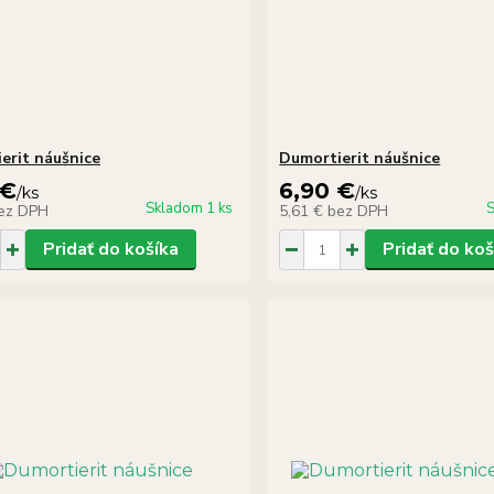
erit náušnice
Dumortierit náušnice
 €
6,90 €
/
ks
/
ks
Skladom 1 ks
S
ez DPH
5,61 €
bez DPH
Pridať do košíka
Pridať do koš