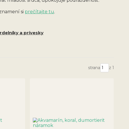
vať mladosť srdca, upokojuje podráždenosť.
 znamení si
prečítajte tu
.
rdelníky a prívesky
strana
z 1