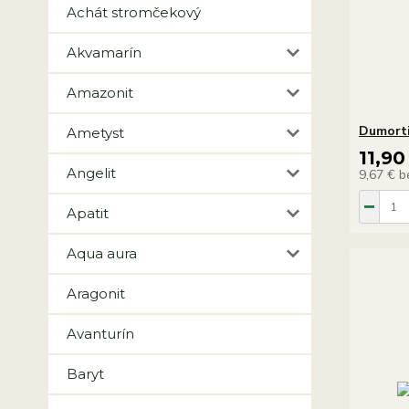
Achát stromčekový
Akvamarín
Amazonit
Dumorti
Ametyst
11,90
Angelit
9,67 €
b
Apatit
Aqua aura
Aragonit
Avanturín
Baryt