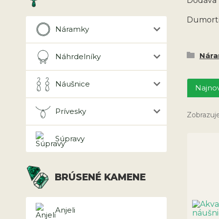
Dodáva 
Dumorti
Náramky
Nár
Náhrdelníky
Náušnice
Najnov
Prívesky
Zobrazuje
Súpravy
BRÚSENÉ KAMENE
Anjeli