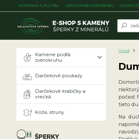
DOPRAVA A PLATBA
OBCHODNÉ PODMIENKY
HODNOTE
Úvod
Kamene podľa
zverokruhu
Dum
Darčekové poukazy
Domorti
niektor
Darčekové krabičky a
vrecká
počesť 
tieto du
Kože, struny
Na duch
napomáh
navodzu
ŠPERKY