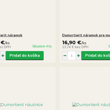
erit náramok
Dumortierit náramok pre m
 €
16,90 €
/
ks
/
ks
Skladom 4 ks
S
ez DPH
13,74 €
bez DPH
Pridať do košíka
Pridať do koš