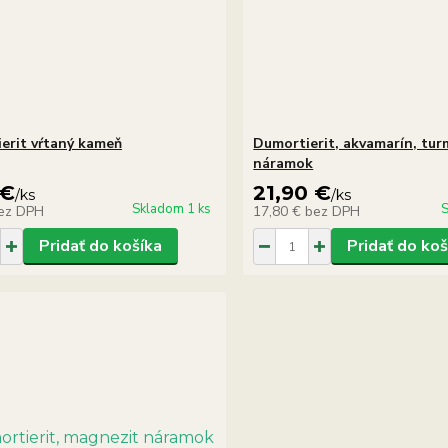
erit vŕtaný kameň
Dumortierit, akvamarín, tur
náramok
 €
21,90 €
/
ks
/
ks
Skladom 1 ks
S
ez DPH
17,80 €
bez DPH
Pridať do košíka
Pridať do koš