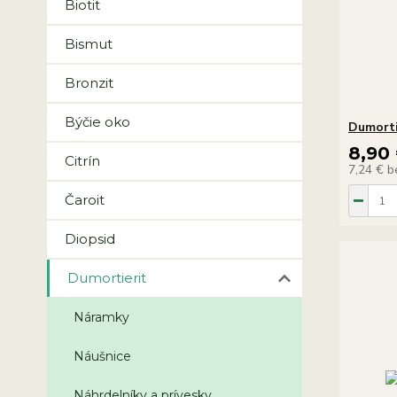
Biotit
Bismut
Bronzit
Býčie oko
Dumorti
8,90
Citrín
7,24 €
b
Čaroit
Diopsid
Dumortierit
Náramky
Náušnice
Náhrdelníky a prívesky