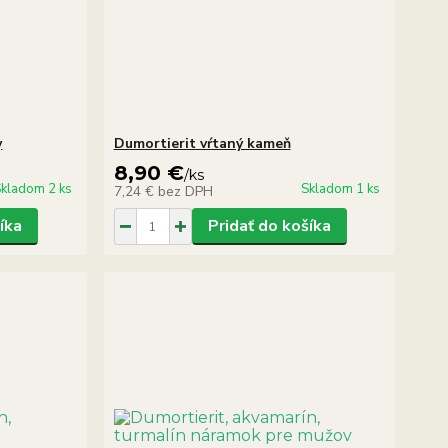
y
Dumortierit vŕtaný kameň
8,90 €
/
ks
kladom 2 ks
Skladom 1 ks
7,24 €
bez DPH
íka
Pridať do košíka