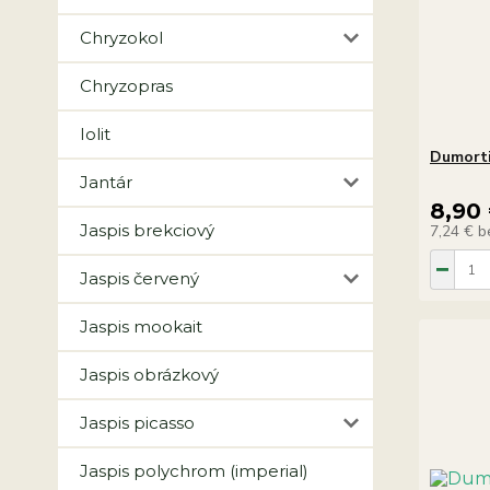
Chryzokol
Chryzopras
Iolit
Dumorti
Jantár
8,90
Jaspis brekciový
7,24 €
b
Jaspis červený
Jaspis mookait
Jaspis obrázkový
Jaspis picasso
Jaspis polychrom (imperial)