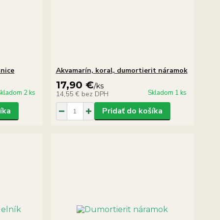
šnice
Akvamarín, koral, dumortierit náramok
17,90 €
/
ks
kladom 2 ks
Skladom 1 ks
14,55 €
bez DPH
íka
Pridať do košíka