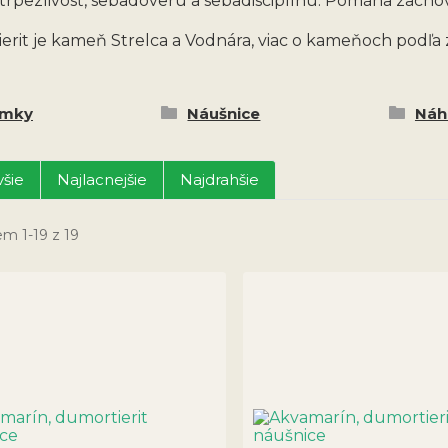
trpezlivosť, sebadôveru a sebadisciplínu. Pomáha zacho
erit je kameň Strelca a Vodnára, viac o kameňoch podľa
amky
Náušnice
Náh
šie
Najlacnejšie
Najdrahšie
m 1-19 z 19