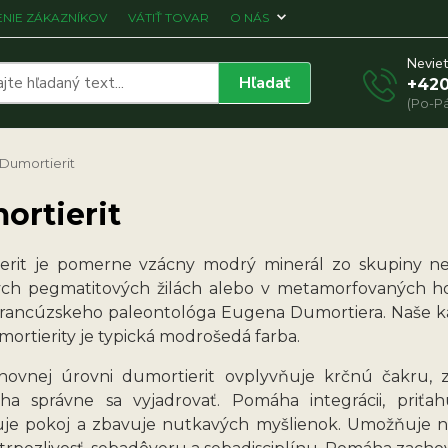
NIE ZÁKAZNÍKOV
VÁTIŤ TOVAR
O NÁS
Neviet
Hľadať
+420
(Po-Pá
Dumortierit
ortierit
erit je pomerne vzácny modrý minerál zo skupiny nesili
ých pegmatitových žilách alebo v metamorfovaných h
francúzskeho paleontológa Eugena Dumortiera. Naše ka
mortierity je typická modrošedá farba.
ovnej úrovni dumortierit ovplyvňuje krčnú čakru, z
a správne sa vyjadrovať. Pomáha integrácii, priťah
je pokoj a zbavuje nutkavých myšlienok. Umožňuje nadv