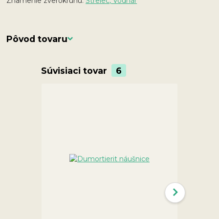
Znamenie zverokruhu:
Strelec, Vodnár
Pôvod tovaru
Súvisiaci tovar
6