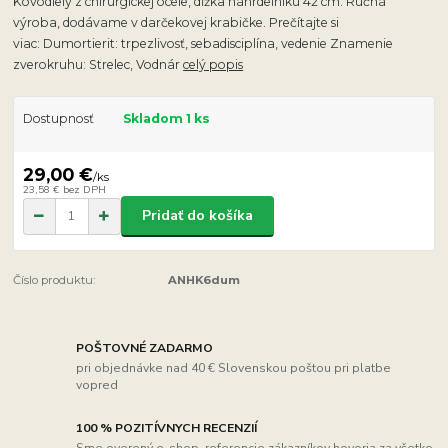
Kovodiely z chirurgickej ocele, dĺžka náhrdelníku 42 cm. Ručná
výroba, dodávame v darčekovej krabičke. Prečítajte si
viac: Dumortierit: trpezlivosť, sebadisciplína, vedenie Znamenie
zverokruhu: Strelec, Vodnár
celý popis
Dostupnosť
Skladom 1 ks
29,00 €
/
ks
23,58 €
bez DPH
Pridať do košíka
Číslo produktu:
ANHK6dum
POŠTOVNÉ ZADARMO
pri objednávke nad 40 € Slovenskou poštou pri platbe
vopred
100 % POZITÍVNYCH RECENZIÍ
Sme overený e-shop, referencie zákazníkov hovoria za všetko