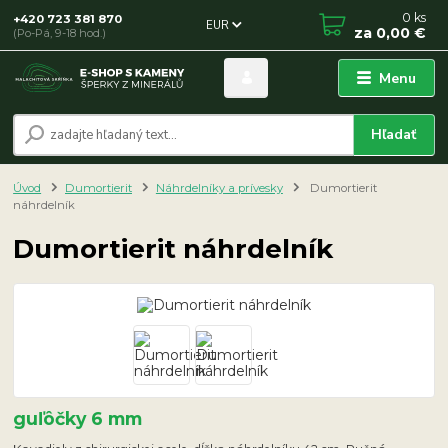
0
ks
+420 723 381 870
EUR
za
0,00 €
(Po-Pá, 9-18 hod.)
Menu
Hľadať
Úvod
Dumortierit
Náhrdelníky a prívesky
Dumortierit
náhrdelník
Dumortierit náhrdelník
guľôčky 6 mm