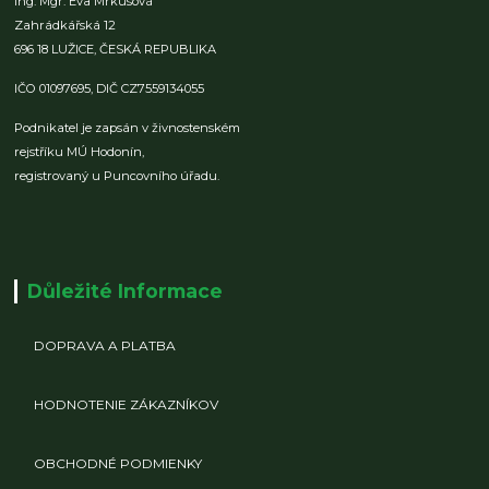
Ing. Mgr. Eva Mrkusová
Zahrádkářská 12
696 18 LUŽICE,
ČESKÁ REPUBLIKA
IČO 01097695,
DIČ CZ7559134055
Podnikatel je zapsán v živnostenském
rejstříku MÚ Hodonín,
registrovaný u Puncovního úřadu.
Důležité Informace
DOPRAVA A PLATBA
HODNOTENIE ZÁKAZNÍKOV
OBCHODNÉ PODMIENKY