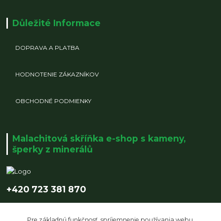
Důležité Informace
DOPRAVA A PLATBA
HODNOTENIE ZÁKAZNÍKOV
OBCHODNÉ PODMIENKY
Malachitová skříňka e-shop s kameny,
šperky z minerálů
+420 723 381 870
info@malachitovaskrinka.cz
Pre základnú funkčnosť, spríjemnenie používania webu,