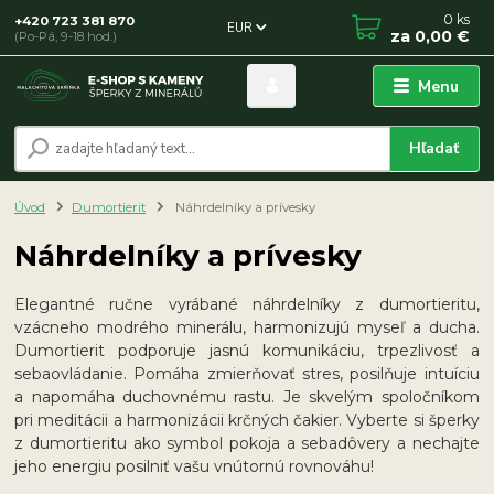
0
ks
+420 723 381 870
EUR
za
0,00 €
(Po-Pá, 9-18 hod.)
Menu
Hľadať
Úvod
Dumortierit
Náhrdelníky a prívesky
Náhrdelníky a prívesky
Elegantné ručne vyrábané náhrdelníky z dumortieritu,
vzácneho modrého minerálu, harmonizujú myseľ a ducha.
Dumortierit podporuje jasnú komunikáciu, trpezlivosť a
sebaovládanie. Pomáha zmierňovať stres, posilňuje intuíciu
a napomáha duchovnému rastu. Je skvelým spoločníkom
pri meditácii a harmonizácii krčných čakier. Vyberte si šperky
z dumortieritu ako symbol pokoja a sebadôvery a nechajte
jeho energiu posilniť vašu vnútornú rovnováhu!