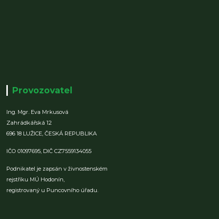
Provozovatel
Ing. Mgr. Eva Mrkusová
Zahrádkářská 12
696 18 LUŽICE,
ČESKÁ REPUBLIKA
IČO 01097695,
DIČ CZ7559134055
Podnikatel je zapsán v živnostenském
rejstříku MÚ Hodonín,
registrovaný u Puncovního úřadu.