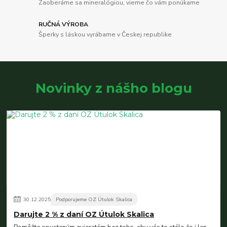
Zaoberáme sa mineralógiou, vieme čo vám ponúkame
RUČNÁ VÝROBA
Šperky s láskou vyrábame v Českej republike
Novinky z nášho blogu
30
.
12
.
2025
Podporujeme OZ Útulok Skalica
Darujte 2 % z daní OZ Útulok Skalica