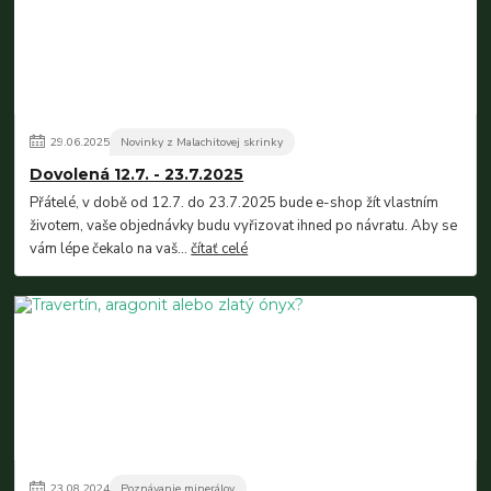
29
.
06
.
2025
Novinky z Malachitovej skrinky
Dovolená 12.7. - 23.7.2025
Přátelé, v době od 12.7. do 23.7.2025 bude e-shop žít vlastním
životem, vaše objednávky budu vyřizovat ihned po návratu. Aby se
vám lépe čekalo na vaš...
čítať celé
23
.
08
.
2024
Poznávanie minerálov