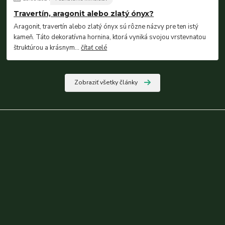
Travertín, aragonit alebo zlatý ónyx?
Aragonit, travertín alebo zlatý ónyx sú rôzne názvy pre ten istý
kameň. Táto dekoratívna hornina, ktorá vyniká svojou vrstevnatou
štruktúrou a krásnym...
čítať celé
Zobraziť všetky články