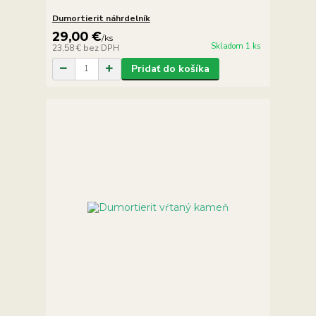
Dumortierit náhrdelník
29,00 €
/
ks
Skladom 1 ks
23,58 €
bez DPH
Pridať do košíka