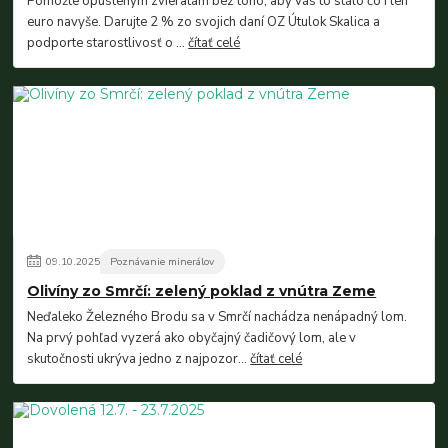
Pomôžte opusteným zvieratám bez toho, aby vás to stálo čo i len
euro navyše. Darujte 2 % zo svojich daní OZ Útulok Skalica a
podporte starostlivosť o ...
čítať celé
09
.
10
.
2025
Poznávanie minerálov
Olivíny zo Smrčí: zelený poklad z vnútra Zeme
Neďaleko Železného Brodu sa v Smrčí nachádza nenápadný lom.
Na prvý pohľad vyzerá ako obyčajný čadičový lom, ale v
skutočnosti ukrýva jedno z najpozor...
čítať celé