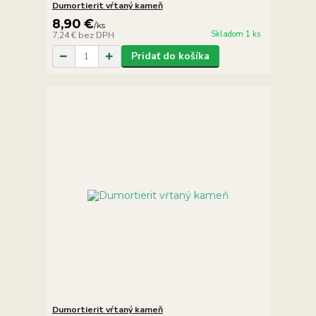
Dumortierit vŕtaný kameň
8,90 €
/
ks
Skladom 1 ks
7,24 €
bez DPH
Pridať do košíka
Dumortierit vŕtaný kameň