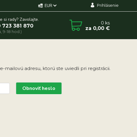
Prihlásenie
EUR
e si rady? Zavolajte.
0
ks
 723 381 870
za
0,00 €
, 9-18 hod.)
-mailovú adresu, ktorú ste uviedli pri registrácii.
Obnoviť heslo