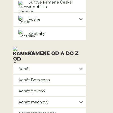
Surové kamene Česká
republika
Fosílie
Svietniky
KAMENE OD A DO Z
Achát
Achát Botswana
Achát čipkový
Achát machový