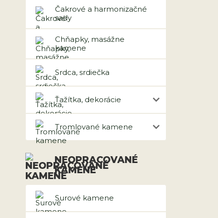
Čakrové a harmonizačné
sady
Chňapky, masážne
kamene
Srdca, srdiečka
Ťažítka, dekorácie
Tromlované kamene
NEOPRACOVANÉ
KAMENE
Surové kamene