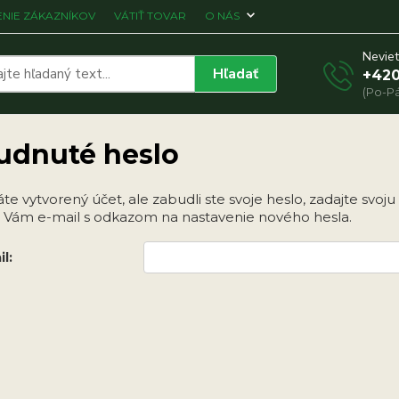
NIE ZÁKAZNÍKOV
VÁTIŤ TOVAR
O NÁS
Neviet
Hľadať
+420
(Po-Pá
udnuté heslo
e vytvorený účet, ale zabudli ste svoje heslo, zadajte svoju e
Vám e-mail s odkazom na nastavenie nového hesla.
l: