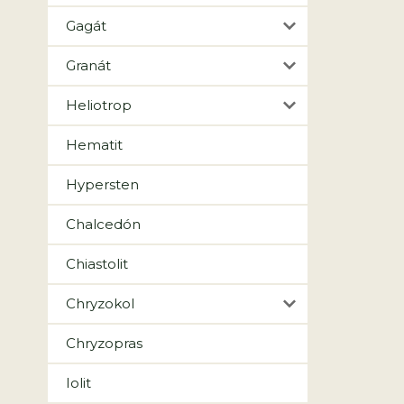
Gagát
Granát
Heliotrop
Hematit
Hypersten
Chalcedón
Chiastolit
Chryzokol
Chryzopras
Iolit