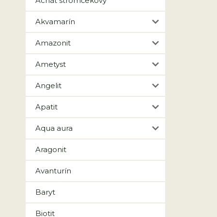
Achát stromčekový
Akvamarín
Amazonit
Ametyst
Angelit
Apatit
Aqua aura
Aragonit
Avanturín
Baryt
Biotit