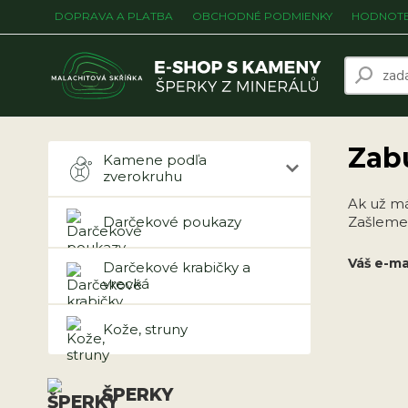
DOPRAVA A PLATBA
OBCHODNÉ PODMIENKY
HODNOTE
Zab
Kamene podľa
zverokruhu
Ak už mát
Darčekové poukazy
Zašleme 
Váš e-mai
Darčekové krabičky a
vrecká
Kože, struny
ŠPERKY