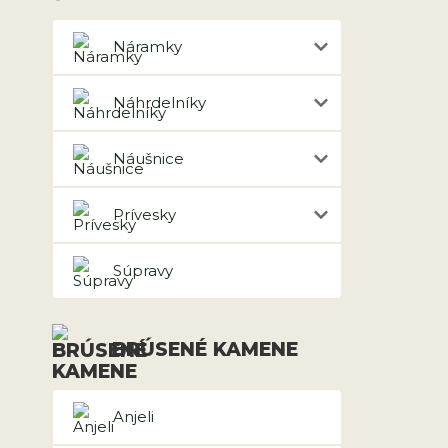
Náramky
Náhrdelníky
Náušnice
Prívesky
Súpravy
BRÚSENÉ KAMENE
Anjeli