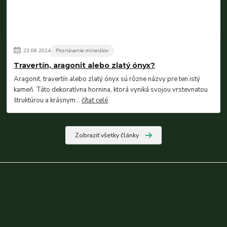
23
.
08
.
2024
Poznávanie minerálov
Travertín, aragonit alebo zlatý ónyx?
Aragonit, travertín alebo zlatý ónyx sú rôzne názvy pre ten istý
kameň. Táto dekoratívna hornina, ktorá vyniká svojou vrstevnatou
štruktúrou a krásnym...
čítať celé
Zobraziť všetky články