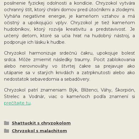
posilnenie fyzickej odolnosti a kondície. Chryzokol vytvára
ochranný štít, ktorý chráni domov pred útočníkmi a zlodejmi.
Vyháňa negatívne energie, je kameňom vzťahov a má
očistný a upokojujúci vplyv. Chryzokol je tiež kameňom
hudobníkov, ktorý rozvíja kreativitu a predstavivosť. Je
určený deťom, ktoré sa učia hrať na hudobný nástroj, a
podporuje ich lásku k hudbe.
Chryzokol harmonizuje srdečnú čakru, upokojuje bolesť
srdca. Môže zmierniť následky traumy. Pocit zablokovania
alebo nerovnováhy vo štvrtej čakre sa prejavuje ako
utápanie sa v starých krivdách a zatrpknutosti alebo ako
nedostatok sebavedomia a sebadôvery.
Chryzokol patrí znameniam Býk, Blíženci, Váhy, Škorpión,
Strelec a Vodnár, viac o kameňoch podľa znamení si
prečítajte tu
.
Shattuckit s chryzokolom
Chryzokol s malachitom