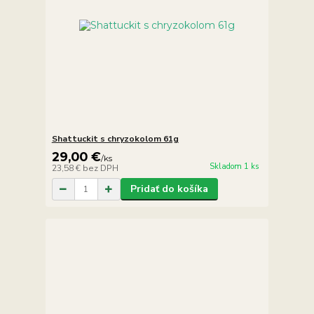
Shattuckit s chryzokolom 61g
29,00 €
/
ks
Skladom 1 ks
23,58 €
bez DPH
Pridať do košíka