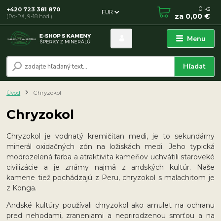
0
ks
+420 723 381 870
EUR
za
0,00 €
(Po-Pá, 9-18 hod.)
Menu
Hľadať
Úvod
Chryzokol
Chryzokol
Chryzokol je vodnatý kremičitan medi, je to sekundárny
minerál oxidačných zón na ložiskách medi. Jeho typická
modrozelená farba a atraktivita kameňov uchvátili staroveké
civilizácie a je známy najmä z andských kultúr. Naše
kamene tiež pochádzajú z Peru, chryzokol s malachitom je
z Konga.
Andské kultúry používali chryzokol ako amulet na ochranu
pred nehodami, zraneniami a neprirodzenou smrťou a na