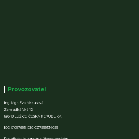
Provozovatel
Ing. Mgr. Eva Mrkusová
Zahrádkářská 12
696 18 LUŽICE,
ČESKÁ REPUBLIKA
IČO 01097695,
DIČ CZ7559134055
Podnikatel je zapsán v živnostenském