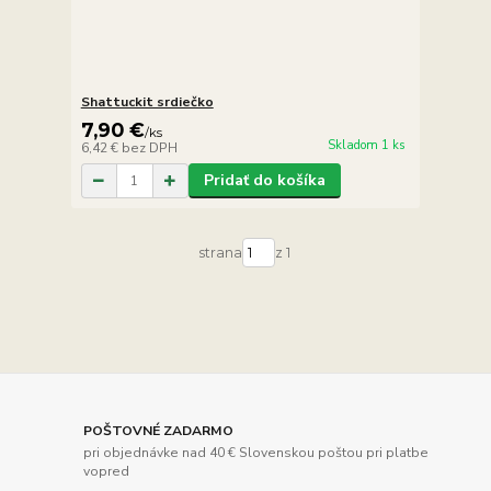
Shattuckit srdiečko
7,90 €
/
ks
Skladom 1 ks
6,42 €
bez DPH
Pridať do košíka
strana
z 1
POŠTOVNÉ ZADARMO
pri objednávke nad 40 € Slovenskou poštou pri platbe
vopred