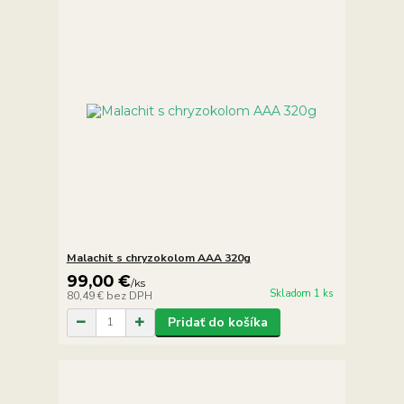
Malachit s chryzokolom AAA 320g
99,00 €
/
ks
Skladom 1 ks
80,49 €
bez DPH
Pridať do košíka