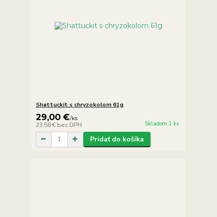
Shattuckit s chryzokolom 61g
29,00 €
/
ks
Skladom 1 ks
23,58 €
bez DPH
Pridať do košíka