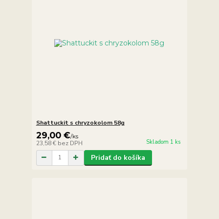
Shattuckit s chryzokolom 58g
29,00 €
/
ks
Skladom 1 ks
23,58 €
bez DPH
Pridať do košíka