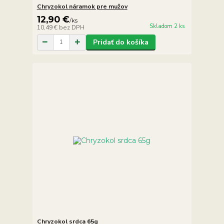
Chryzokol náramok pre mužov
12,90 €
/
ks
Skladom 2 ks
10,49 €
bez DPH
Pridať do košíka
Chryzokol srdca 65g