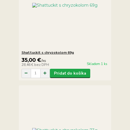
Shattuckit s chryzokolom 69g
35,00 €
/
ks
Skladom 1 ks
28,46 €
bez DPH
Pridať do košíka