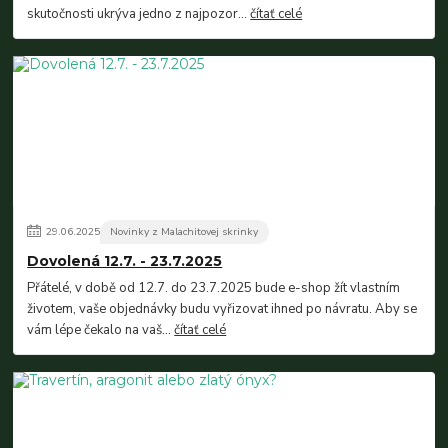
skutočnosti ukrýva jedno z najpozor...
čítať celé
29
.
06
.
2025
Novinky z Malachitovej skrinky
Dovolená 12.7. - 23.7.2025
Přátelé, v době od 12.7. do 23.7.2025 bude e-shop žít vlastním
životem, vaše objednávky budu vyřizovat ihned po návratu. Aby se
vám lépe čekalo na vaš...
čítať celé