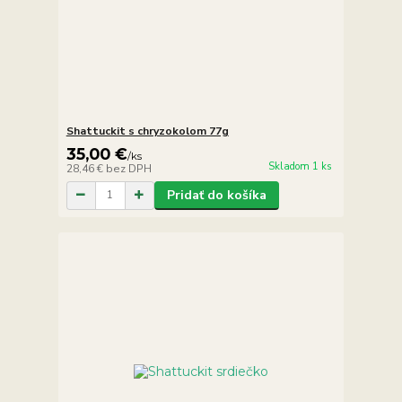
Shattuckit s chryzokolom 77g
35,00 €
/
ks
Skladom 1 ks
28,46 €
bez DPH
Pridať do košíka