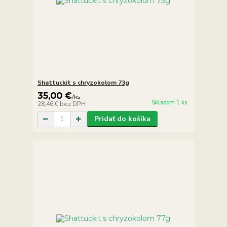
Shattuckit s chryzokolom 73g
35,00 €
/
ks
Skladom 1 ks
28,46 €
bez DPH
Pridať do košíka