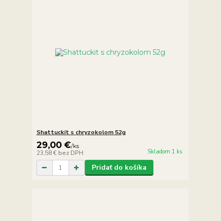
Shattuckit s chryzokolom 52g
29,00 €
/
ks
Skladom 1 ks
23,58 €
bez DPH
Pridať do košíka