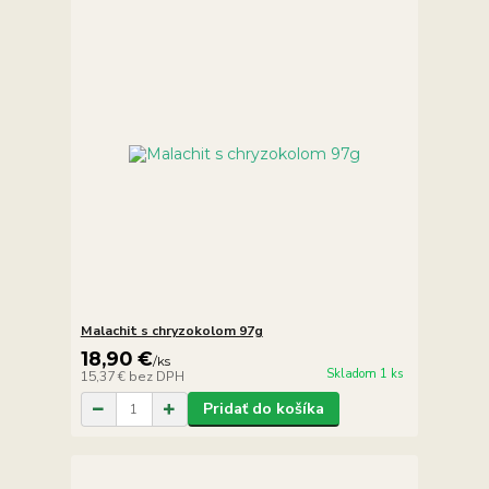
Malachit s chryzokolom 97g
18,90 €
/
ks
Skladom 1 ks
15,37 €
bez DPH
Pridať do košíka