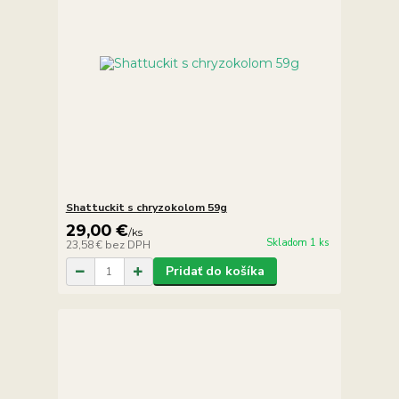
Shattuckit s chryzokolom 59g
29,00 €
/
ks
Skladom 1 ks
23,58 €
bez DPH
Pridať do košíka