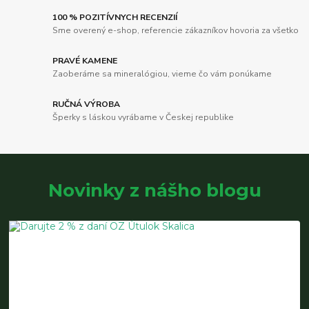
100 % POZITÍVNYCH RECENZIÍ
Sme overený e-shop, referencie zákazníkov hovoria za všetko
PRAVÉ KAMENE
Zaoberáme sa mineralógiou, vieme čo vám ponúkame
RUČNÁ VÝROBA
Šperky s láskou vyrábame v Českej republike
Novinky z nášho blogu