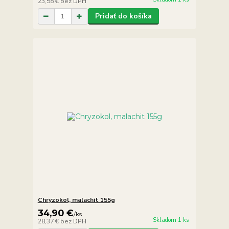
23,58 €
bez DPH
Pridať do košíka
Chryzokol, malachit 155g
34,90 €
/
ks
Skladom 1 ks
28,37 €
bez DPH