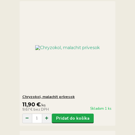
Chryzokol, malachit prívesok
11,90 €
/
ks
Skladom 1 ks
9,67 €
bez DPH
Pridať do košíka