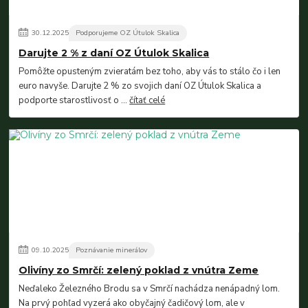
30
.
12
.
2025
Podporujeme OZ Útulok Skalica
Darujte 2 % z daní OZ Útulok Skalica
Pomôžte opusteným zvieratám bez toho, aby vás to stálo čo i len
euro navyše. Darujte 2 % zo svojich daní OZ Útulok Skalica a
podporte starostlivosť o ...
čítať celé
09
.
10
.
2025
Poznávanie minerálov
Olivíny zo Smrčí: zelený poklad z vnútra Zeme
Neďaleko Železného Brodu sa v Smrčí nachádza nenápadný lom.
Na prvý pohľad vyzerá ako obyčajný čadičový lom, ale v