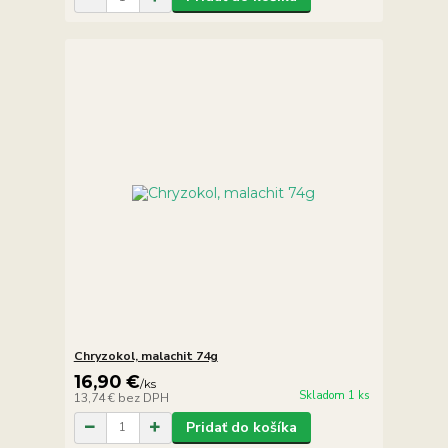
Chryzokol, malachit 74g
16,90 €
/
ks
Skladom 1 ks
13,74 €
bez DPH
Pridať do košíka