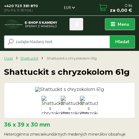
0
ks
+420 723 381 870
EUR
za
0,00 €
(Po-Pá, 9-18 hod.)
Menu
Hľadať
Úvod
Shattuckit
Shattuckit s chryzokolom 61g
Shattuckit s chryzokolom 61g
36 x 39 x 30 mm
Heterogénna zmes sekundárnych medených minerálov obsahuje