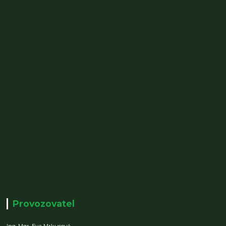
Provozovatel
Ing. Mgr. Eva Mrkusová