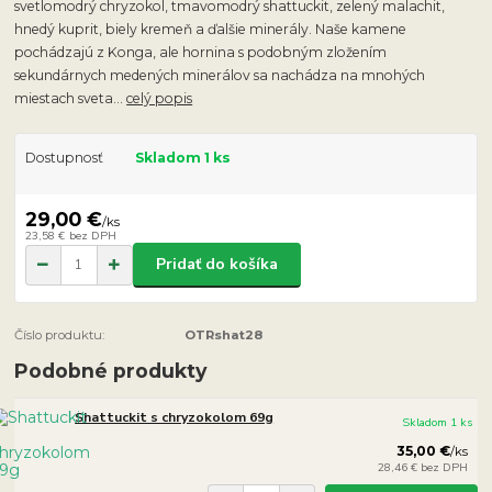
svetlomodrý chryzokol, tmavomodrý shattuckit, zelený malachit,
hnedý kuprit, biely kremeň a ďalšie minerály. Naše kamene
pochádzajú z Konga, ale hornina s podobným zložením
sekundárnych medených minerálov sa nachádza na mnohých
miestach sveta...
celý popis
Dostupnosť
Skladom 1 ks
29,00 €
/
ks
23,58 €
bez DPH
Pridať do košíka
Číslo produktu:
OTRshat28
Podobné produkty
Shattuckit s chryzokolom 69g
Skladom 1 ks
35,00 €
/
ks
28,46 €
bez DPH