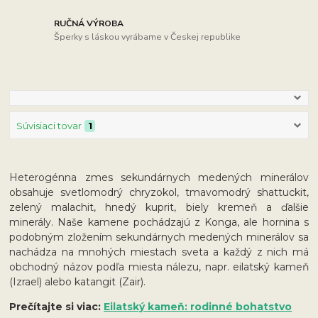
RUČNÁ VÝROBA
Šperky s láskou vyrábame v Českej republike
Súvisiaci tovar
1
Heterogénna zmes sekundárnych medených minerálov
obsahuje svetlomodrý chryzokol, tmavomodrý shattuckit,
zelený malachit, hnedý kuprit, biely kremeň a ďalšie
minerály. Naše kamene pochádzajú z Konga, ale hornina s
podobným zložením sekundárnych medených minerálov sa
nachádza na mnohých miestach sveta a každý z nich má
obchodný názov podľa miesta nálezu, napr. eilatský kameň
(Izrael) alebo katangit (Zair).
Prečítajte si viac:
Eilatský kameň: rodinné bohatstvo