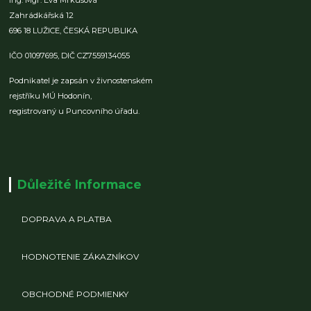
Zahrádkářská 12
696 18 LUŽICE,
ČESKÁ REPUBLIKA
IČO 01097695,
DIČ CZ7559134055
Podnikatel je zapsán v živnostenském
rejstříku MÚ Hodonín,
registrovaný u Puncovního úřadu.
Důležité Informace
DOPRAVA A PLATBA
HODNOTENIE ZÁKAZNÍKOV
OBCHODNÉ PODMIENKY