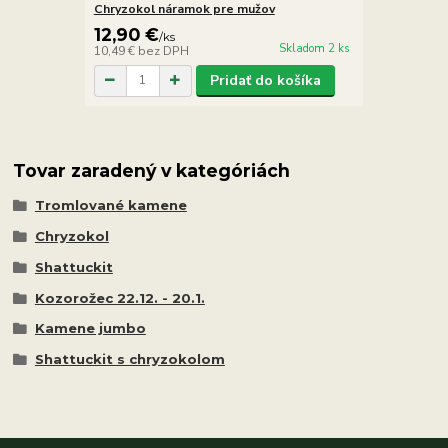
Chryzokol náramok pre mužov
12,90 €
/
ks
Skladom 2 ks
10,49 €
bez DPH
Pridať do košíka
Tovar zaradený v kategóriách
Tromlované kamene
Chryzokol
Shattuckit
Kozorožec 22.12. - 20.1.
Kamene jumbo
Shattuckit s chryzokolom