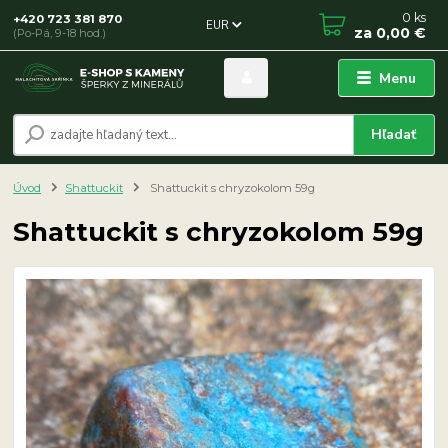
0
ks
+420 723 381 870
EUR
za
0,00 €
(Po-Pá, 9-18 hod.)
Menu
Hľadať
Úvod
Shattuckit
Shattuckit s chryzokolom 59g
Shattuckit s chryzokolom 59g