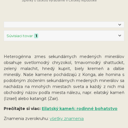
Šperky s láskou vyrábame v Českej republike
Súvisiaci tovar
1
Heterogénna zmes sekundárnych medených minerálov
obsahuje svetlomodrý chryzokol, tmavomodrý shattuckit,
zelený malachit, hnedý kuprit, biely kremeň a ďalšie
minerály. Naše kamene pochádzajú z Konga, ale hornina s
podobným zložením sekundárnych medených minerálov sa
nachádza na mnohých miestach sveta a každý z nich má
obchodný názov podľa miesta nálezu, napr. eilatský kameň
(Izrael) alebo katangit (Zair).
Prečítajte si viac:
Eilatský kameň: rodinné bohatstvo
Znamenia zverokruhu:
všetky znamenia