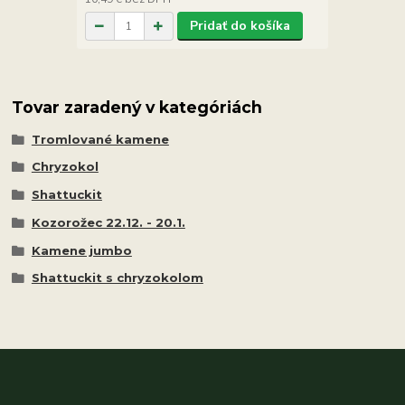
Pridať do košíka
Tovar zaradený v kategóriách
Tromlované kamene
Chryzokol
Shattuckit
Kozorožec 22.12. - 20.1.
Kamene jumbo
Shattuckit s chryzokolom