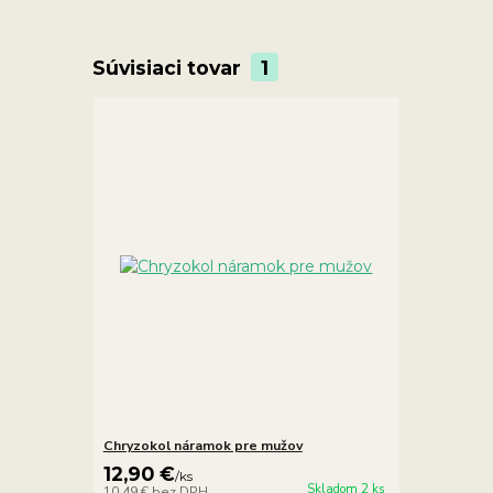
Súvisiaci tovar
1
Chryzokol náramok pre mužov
12,90 €
/
ks
Skladom 2 ks
10,49 €
bez DPH