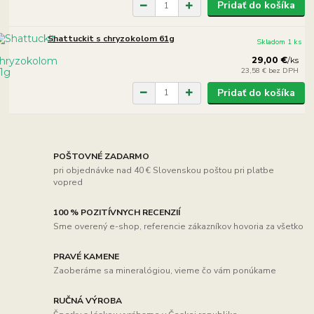
Pridať do košíka
Shattuckit s chryzokolom 61g
Skladom 1 ks
29,00 €
/
ks
23,58 €
bez DPH
Pridať do košíka
POŠTOVNÉ ZADARMO
pri objednávke nad 40 € Slovenskou poštou pri platbe
vopred
100 % POZITÍVNYCH RECENZIÍ
Sme overený e-shop, referencie zákazníkov hovoria za všetko
PRAVÉ KAMENE
Zaoberáme sa mineralógiou, vieme čo vám ponúkame
RUČNÁ VÝROBA