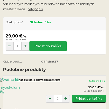
sekundárnych medených minerálov sa nachádza na mnohých
miestach sveta...
celý popis
Dostupnosť
Skladom 1 ks
29,00 €
/
ks
23,58 €
bez DPH
Pridať do košíka
Číslo produktu:
OTRshat27
Podobné produkty
Shattuckit s chryzokolom 69g
Skladom 1 ks
35,00 €
/
ks
28,46 €
bez DPH
Pridať do košíka