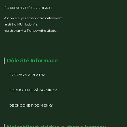
IČO 01097695,
DIČ CZ7559134055
Podnikatel je zapsán v živnostenském
rejstříku MÚ Hodonín,
registrovaný u Puncovního úřadu.
Důležité Informace
DOPRAVA A PLATBA
HODNOTENIE ZÁKAZNÍKOV
OBCHODNÉ PODMIENKY
Malachitová skříňka e-shop s kameny,