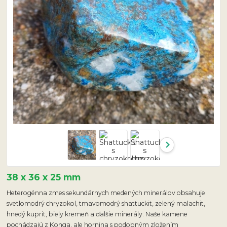
38 x 36 x 25 mm
Heterogénna zmes sekundárnych medených minerálov obsahuje
svetlomodrý chryzokol, tmavomodrý shattuckit, zelený malachit,
hnedý kuprit, biely kremeň a ďalšie minerály. Naše kamene
pochádzajú z Konga, ale hornina s podobným zložením