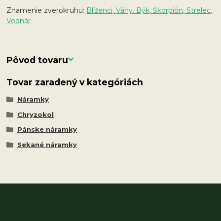
Znamenie zverokruhu:
Blíženci, Váhy, Býk, Škorpión, Strelec,
Vodnár
Pôvod tovaru
Tovar zaradený v kategóriách
Náramky
Chryzokol
Pánske náramky
Sekané náramky