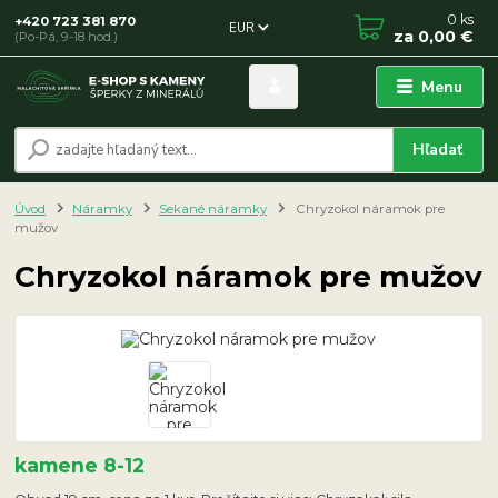
0
ks
+420 723 381 870
EUR
za
0,00 €
(Po-Pá, 9-18 hod.)
Menu
Hľadať
Úvod
Náramky
Sekané náramky
Chryzokol náramok pre
mužov
Chryzokol náramok pre mužov
kamene 8-12