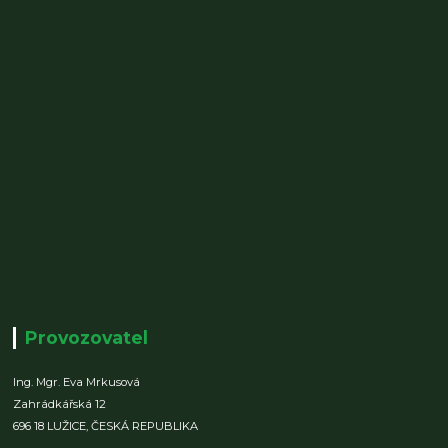
Provozovatel
Ing. Mgr. Eva Mrkusová
Zahrádkářská 12
696 18 LUŽICE,
ČESKÁ REPUBLIKA