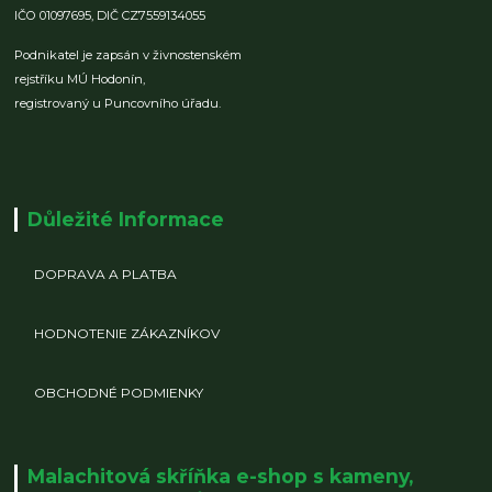
IČO 01097695,
DIČ CZ7559134055
Podnikatel je zapsán v živnostenském
rejstříku MÚ Hodonín,
registrovaný u Puncovního úřadu.
Důležité Informace
DOPRAVA A PLATBA
HODNOTENIE ZÁKAZNÍKOV
OBCHODNÉ PODMIENKY
Malachitová skříňka e-shop s kameny,