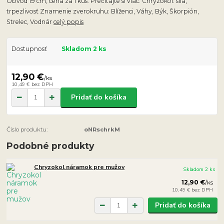
Obvod 19 cm, cena za 1 kus. Prečítajte si viac: Chryzokol: sila,
trpezlivosť Znamenie zverokruhu: Blíženci, Váhy, Býk, Škorpión,
Strelec, Vodnár
celý popis
Dostupnosť
Skladom 2 ks
12,90 €
/
ks
10,49 €
bez DPH
Pridať do košíka
Číslo produktu:
oNRschrkM
Podobné produkty
Chryzokol náramok pre mužov
Skladom 2 ks
12,90 €
/
ks
10,49 €
bez DPH
Pridať do košíka