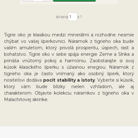
strana
z 1
Tigrie oko je klasikou medzi minerálmi a rozhodne nesmie
chýbať vo vašej šperkovnici. Náramok z tigrieho oka bude
vaším amuletom, ktorý privolá prosperitu, úspech, rast a
bohatstvo. Tigrie oko v sebe spája energie Zeme a Slnka a
prináša vnútorný pokoj a harmóniu. Zaobstarajte si svoj
kúsok klasického šperku s úžasnou enegiou. Náramok z
tigrieho oka je často vnímaný ako osobný šperk, ktorý
nositeľovi dodáva
pocit stability a istoty
. Vyberte si kúsok,
ktorý vám bude blízky nielen vzhľadom, ale aj
charakterom. Objavte kolekciu náramkov z tigrieho oka v
Malachitovej skrinke.