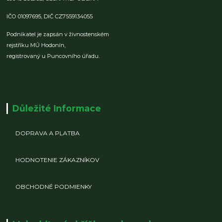
IČO 01097695,
DIČ CZ7559134055
Podnikatel je zapsán v živnostenském
rejstříku MÚ Hodonín,
registrovaný u Puncovního úřadu.
Důležité Informace
DOPRAVA A PLATBA
HODNOTENIE ZÁKAZNÍKOV
OBCHODNÉ PODMIENKY