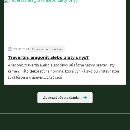
23
.
08
.
2024
Poznávanie minerálov
Travertín, aragonit alebo zlatý ónyx?
Aragonit, travertín alebo zlatý ónyx sú rôzne názvy pre ten istý
kameň. Táto dekoratívna hornina, ktorá vyniká svojou vrstevnatou
štruktúrou a krásnym...
čítať celé
Zobraziť všetky články