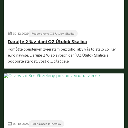
30
.
12
.
2025
Podporujeme OZ Útulok Skalica
Darujte 2 % z daní OZ Útulok Skalica
Pomôžte opusteným zvieratám bez toho, aby vás to stálo čo i len
euro navyše. Darujte 2 % zo svojich daní OZ Útulok Skalica a
podporte starostlivosť o ...
čítať celé
09
.
10
.
2025
Poznávanie minerálov