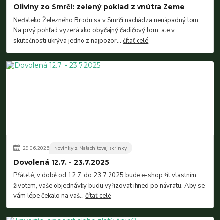
Olivíny zo Smrčí: zelený poklad z vnútra Zeme
Neďaleko Železného Brodu sa v Smrčí nachádza nenápadný lom.
Na prvý pohľad vyzerá ako obyčajný čadičový lom, ale v
skutočnosti ukrýva jedno z najpozor...
čítať celé
29
.
06
.
2025
Novinky z Malachitovej skrinky
Dovolená 12.7. - 23.7.2025
Přátelé, v době od 12.7. do 23.7.2025 bude e-shop žít vlastním
životem, vaše objednávky budu vyřizovat ihned po návratu. Aby se
vám lépe čekalo na vaš...
čítať celé