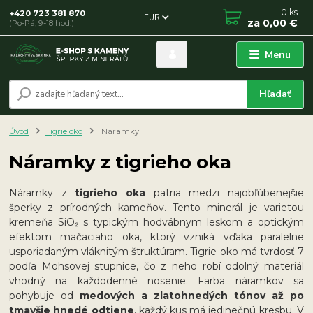
0
ks
+420 723 381 870
EUR
za
0,00 €
(Po-Pá, 9-18 hod.)
Menu
Hľadať
Úvod
Tigrie oko
Náramky
Náramky z tigrieho oka
Náramky z
tigrieho oka
patria medzi najobľúbenejšie
šperky z prírodných kameňov. Tento minerál je varietou
kremeňa SiO₂ s typickým hodvábnym leskom a optickým
efektom mačaciaho oka, ktorý vzniká vďaka paralelne
usporiadaným vláknitým štruktúram. Tigrie oko má tvrdosť 7
podľa Mohsovej stupnice, čo z neho robí odolný materiál
vhodný na každodenné nosenie. Farba náramkov sa
pohybuje od
medových a zlatohnedých tónov až po
tmavšie hnedé odtiene
, každý kus má jedinečnú kresbu. V