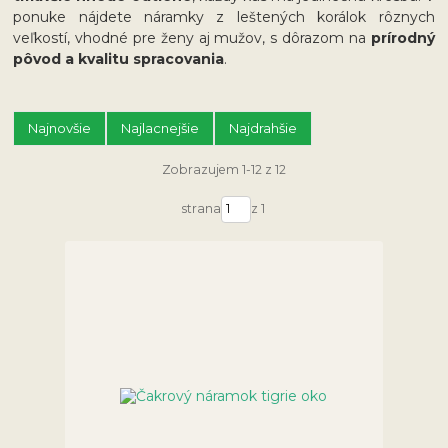
ponuke nájdete náramky z leštených korálok rôznych
veľkostí, vhodné pre ženy aj mužov, s dôrazom na
prírodný
pôvod a kvalitu spracovania
.
Najnovšie
Najlacnejšie
Najdrahšie
Zobrazujem 1-12 z 12
strana
z 1