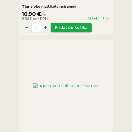
Tigrie oko multikolor náramok
10,90 €
/
ks
Skladom 1 ks
8,86 €
bez DPH
Pridať do košíka