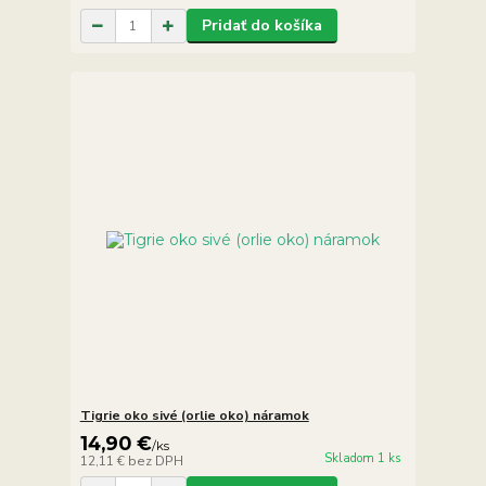
Pridať do košíka
Tigrie oko sivé (orlie oko) náramok
14,90 €
/
ks
Skladom 1 ks
12,11 €
bez DPH