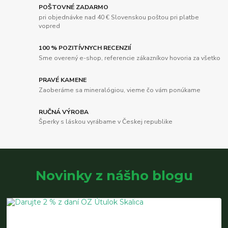
POŠTOVNÉ ZADARMO
pri objednávke nad 40 € Slovenskou poštou pri platbe
vopred
100 % POZITÍVNYCH RECENZIÍ
Sme overený e-shop, referencie zákazníkov hovoria za všetko
PRAVÉ KAMENE
Zaoberáme sa mineralógiou, vieme čo vám ponúkame
RUČNÁ VÝROBA
Šperky s láskou vyrábame v Českej republike
Novinky z nášho blogu