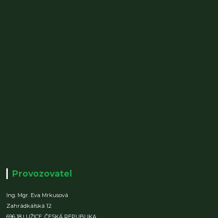
Provozovatel
Ing. Mgr. Eva Mrkusová
Zahrádkářská 12
696 18 LUŽICE,
ČESKÁ REPUBLIKA