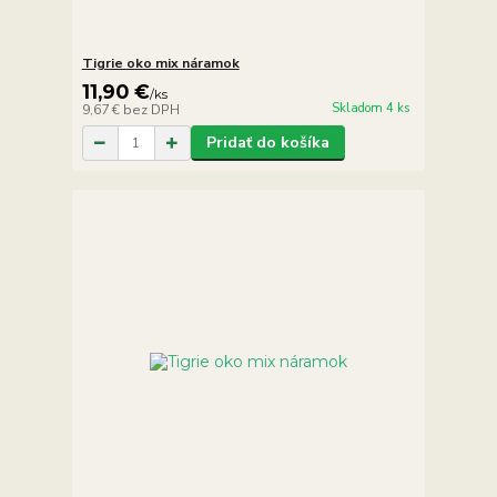
Tigrie oko mix náramok
11,90 €
/
ks
Skladom 4 ks
9,67 €
bez DPH
Pridať do košíka