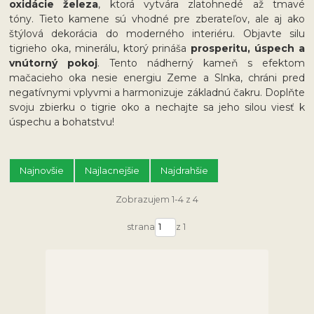
oxidácie železa
, ktorá vytvára zlatohnedé až tmavé
tóny. Tieto kamene sú vhodné pre zberateľov, ale aj ako
štýlová dekorácia do moderného interiéru. Objavte silu
tigrieho oka, minerálu, ktorý prináša
prosperitu, úspech a
vnútorný pokoj
. Tento nádherný kameň s efektom
mačacieho oka nesie energiu Zeme a Slnka, chráni pred
negatívnymi vplyvmi a harmonizuje základnú čakru. Doplňte
svoju zbierku o tigrie oko a nechajte sa jeho silou viesť k
úspechu a bohatstvu!
Najnovšie
Najlacnejšie
Najdrahšie
Zobrazujem 1-4 z 4
strana
z 1