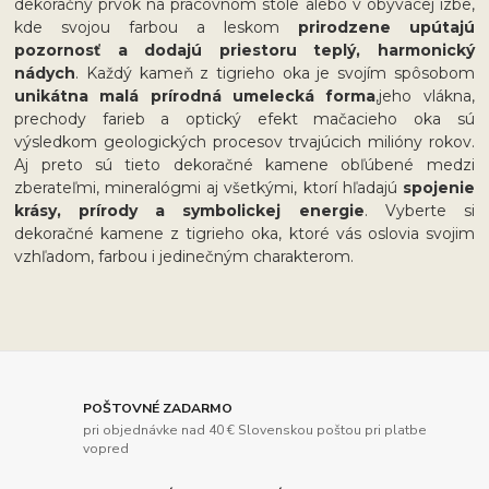
dekoračný prvok na pracovnom stole alebo v obývacej izbe,
kde svojou farbou a leskom
prirodzene upútajú
pozornosť a dodajú priestoru teplý, harmonický
nádych
. Každý kameň z tigrieho oka je svojím spôsobom
unikátna malá prírodná umelecká forma
,jeho vlákna,
prechody farieb a optický efekt mačacieho oka sú
výsledkom geologických procesov trvajúcich milióny rokov.
Aj preto sú tieto dekoračné kamene obľúbené medzi
zberateľmi, mineralógmi aj všetkými, ktorí hľadajú
spojenie
krásy, prírody a symbolickej energie
. Vyberte si
dekoračné kamene z tigrieho oka, ktoré vás oslovia svojim
vzhľadom, farbou i jedinečným charakterom.
POŠTOVNÉ ZADARMO
pri objednávke nad 40 € Slovenskou poštou pri platbe
vopred