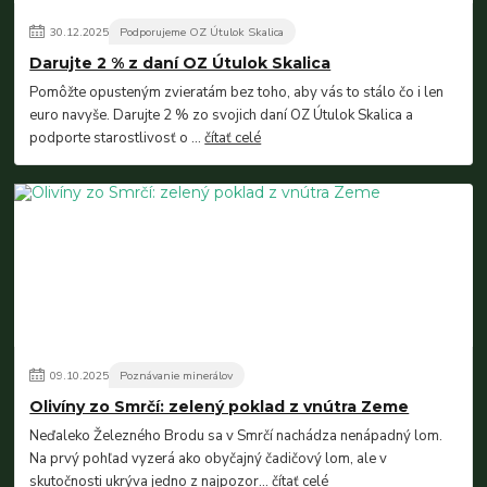
30
.
12
.
2025
Podporujeme OZ Útulok Skalica
Darujte 2 % z daní OZ Útulok Skalica
Pomôžte opusteným zvieratám bez toho, aby vás to stálo čo i len
euro navyše. Darujte 2 % zo svojich daní OZ Útulok Skalica a
podporte starostlivosť o ...
čítať celé
09
.
10
.
2025
Poznávanie minerálov
Olivíny zo Smrčí: zelený poklad z vnútra Zeme
Neďaleko Železného Brodu sa v Smrčí nachádza nenápadný lom.
Na prvý pohľad vyzerá ako obyčajný čadičový lom, ale v
skutočnosti ukrýva jedno z najpozor...
čítať celé