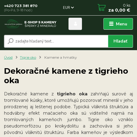
0
ks
+420 723 381 870
EUR
za
0,00 €
(Po-Pá, 9-18 hod.)
Menu
Hľadať
Úvod
Tigrie oko
Kamene a hmatky
Dekoračné kamene z tigrieho
oka
Dekoračné kamene z
tigrieho oka
zahŕňajú surové aj
tromlované kúsky, ktoré umožňujú pozorovať minerál v jeho
prirodzenej aj leštenej podobe. Typická vláknitá štruktúra a
hodvábny efekt mačacieho oka sú viditeľné najmä na
tromlovaných kameňoch jumbo. Tigrie oko vzniklo
pseudomorfózou po krokydolitu a zachováva si jeho
pôvodnú vláknitú štruktúru. Farba kameňov je výsledkom