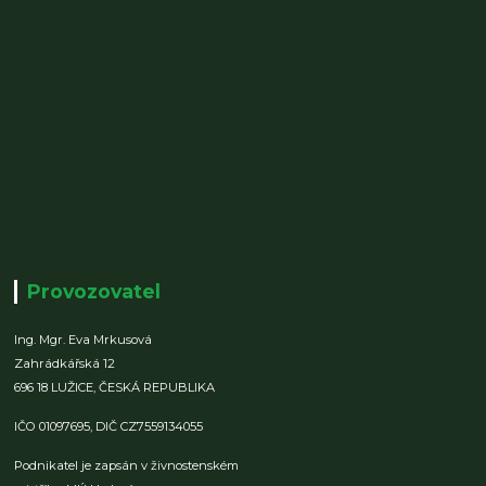
Provozovatel
Ing. Mgr. Eva Mrkusová
Zahrádkářská 12
696 18 LUŽICE,
ČESKÁ REPUBLIKA
IČO 01097695,
DIČ CZ7559134055
Podnikatel je zapsán v živnostenském