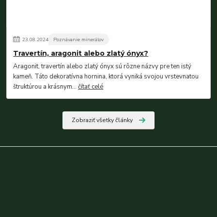
23
.
08
.
2024
Poznávanie minerálov
Travertín, aragonit alebo zlatý ónyx?
Aragonit, travertín alebo zlatý ónyx sú rôzne názvy pre ten istý
kameň. Táto dekoratívna hornina, ktorá vyniká svojou vrstevnatou
štruktúrou a krásnym...
čítať celé
Zobraziť všetky články