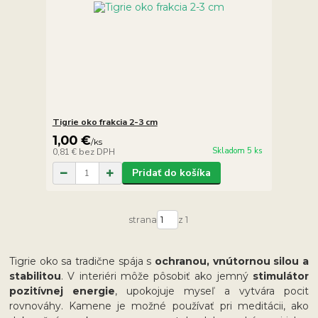
Tigrie oko frakcia 2-3 cm
1,00 €
/
ks
Skladom 5 ks
0,81 €
bez DPH
Pridať do košíka
strana
z 1
Tigrie oko sa tradične spája s
ochranou, vnútornou silou a
stabilitou
. V interiéri môže pôsobiť ako jemný
stimulátor
pozitívnej energie
, upokojuje myseľ a vytvára pocit
rovnováhy. Kamene je možné používať pri meditácii, ako