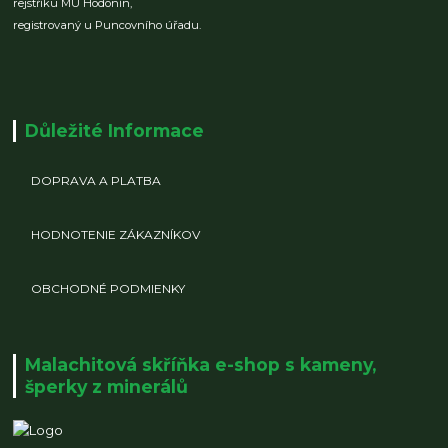
rejstříku MÚ Hodonín,
registrovaný u Puncovního úřadu.
Důležité Informace
DOPRAVA A PLATBA
HODNOTENIE ZÁKAZNÍKOV
OBCHODNÉ PODMIENKY
Malachitová skříňka e-shop s kameny,
šperky z minerálů