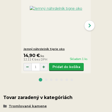
Jemný náhrdelník tigrie oko
Tigrie oko 
14,90 €
9,90 €
/
ks
/
k
Skladom 1 ks
12,11 €
bez DPH
8,05 €
bez D
Pridať do košíka
Tovar zaradený v kategóriách
Tromlované kamene