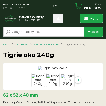
0
ks
+420 723 381 870
EUR
za
0,00 €
(Po-Pá, 9-18 hod.)
Menu
Hľadať
Úvod
Tigrie oko
Kamene a hmatky
Tigrie oko 240g
Tigrie oko 240g
62 x 52 x 40 mm
Krajina pôvodu: Doorn, JAR Prečítajte si viac: Tigrie oko: odvaha,