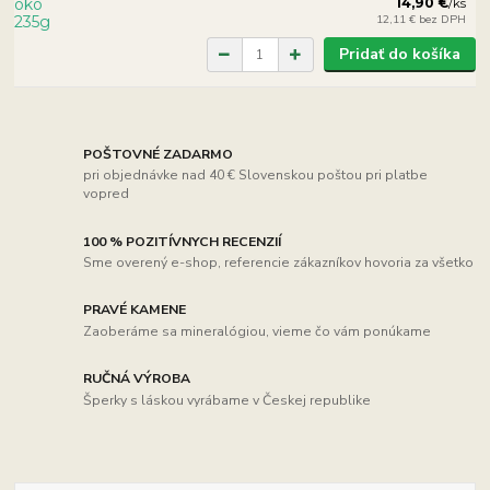
14,90 €
/
ks
12,11 €
bez DPH
Pridať do košíka
POŠTOVNÉ ZADARMO
pri objednávke nad 40 € Slovenskou poštou pri platbe
vopred
100 % POZITÍVNYCH RECENZIÍ
Sme overený e-shop, referencie zákazníkov hovoria za všetko
PRAVÉ KAMENE
Zaoberáme sa mineralógiou, vieme čo vám ponúkame
RUČNÁ VÝROBA
Šperky s láskou vyrábame v Českej republike