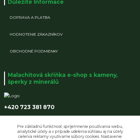
Důležité Informace
DOPRAVA A PLATBA
HODNOTENIE ZÁKAZNÍKOV
OBCHODNÉ PODMIENKY
Malachitová skříňka e-shop s kameny,
šperky z minerálů
+420 723 381 870
info@malachitovaskrinka.cz
Pre základnú funkčnosť, spríjemnenie používania webu,
analytické účely a v prípade udelenia súhlasu aj na účely
cielenia reklamy využívame súbory cookies. Nastavenie