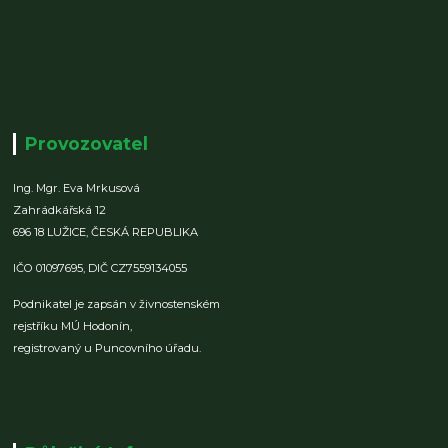
Provozovatel
Ing. Mgr. Eva Mrkusová
Zahrádkářská 12
696 18 LUŽICE,
ČESKÁ REPUBLIKA
IČO 01097695,
DIČ CZ7559134055
Podnikatel je zapsán v živnostenském
rejstříku MÚ Hodonín,
registrovaný u Puncovního úřadu.