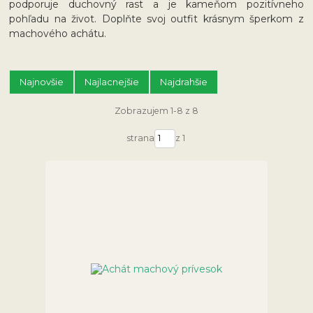
podporuje duchovný rast a je kameňom pozitívneho
pohľadu na život. Doplňte svoj outfit krásnym šperkom z
machového achátu.
Najnovšie
Najlacnejšie
Najdrahšie
Zobrazujem 1-8 z 8
strana
z 1