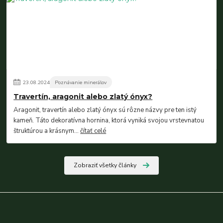
23
.
08
.
2024
Poznávanie minerálov
Travertín, aragonit alebo zlatý ónyx?
Aragonit, travertín alebo zlatý ónyx sú rôzne názvy pre ten istý
kameň. Táto dekoratívna hornina, ktorá vyniká svojou vrstevnatou
štruktúrou a krásnym...
čítať celé
Zobraziť všetky články