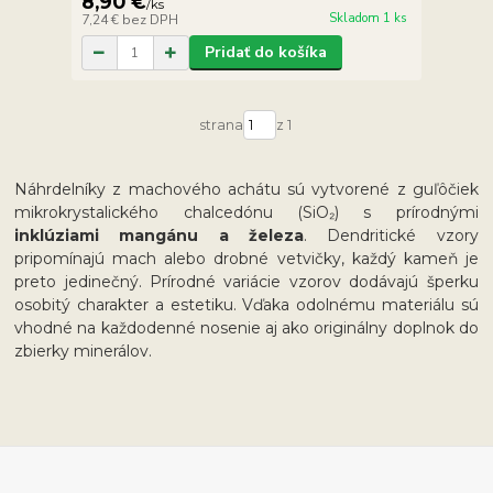
8,90 €
/
ks
Skladom 1 ks
7,24 €
bez DPH
Pridať do košíka
strana
z 1
Náhrdelníky z machového achátu sú vytvorené z guľôčiek
mikrokrystalického chalcedónu (SiO₂) s prírodnými
inklúziami mangánu a železa
. Dendritické vzory
pripomínajú mach alebo drobné vetvičky, každý kameň je
preto jedinečný. Prírodné variácie vzorov dodávajú šperku
osobitý charakter a estetiku. Vďaka odolnému materiálu sú
vhodné na každodenné nosenie aj ako originálny doplnok do
zbierky minerálov.