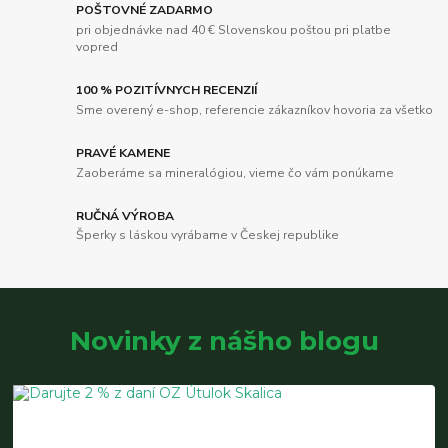
POŠTOVNÉ ZADARMO
pri objednávke nad 40 € Slovenskou poštou pri platbe
vopred
100 % POZITÍVNYCH RECENZIÍ
Sme overený e-shop, referencie zákazníkov hovoria za všetko
PRAVÉ KAMENE
Zaoberáme sa mineralógiou, vieme čo vám ponúkame
RUČNÁ VÝROBA
Šperky s láskou vyrábame v Českej republike
Novinky z nášho blogu