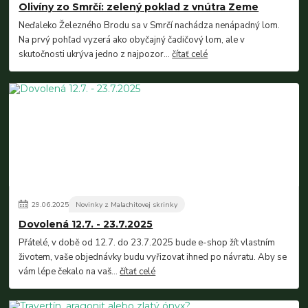
Olivíny zo Smrčí: zelený poklad z vnútra Zeme
Neďaleko Železného Brodu sa v Smrčí nachádza nenápadný lom.
Na prvý pohľad vyzerá ako obyčajný čadičový lom, ale v
skutočnosti ukrýva jedno z najpozor...
čítať celé
29
.
06
.
2025
Novinky z Malachitovej skrinky
Dovolená 12.7. - 23.7.2025
Přátelé, v době od 12.7. do 23.7.2025 bude e-shop žít vlastním
životem, vaše objednávky budu vyřizovat ihned po návratu. Aby se
vám lépe čekalo na vaš...
čítať celé