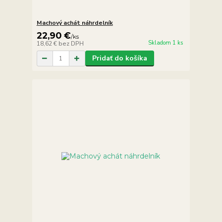
Machový achát náhrdelník
22,90 €
/
ks
Skladom 1 ks
18,62 €
bez DPH
Pridať do košíka