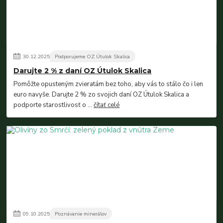
30
.
12
.
2025
Podporujeme OZ Útulok Skalica
Darujte 2 % z daní OZ Útulok Skalica
Pomôžte opusteným zvieratám bez toho, aby vás to stálo čo i len
euro navyše. Darujte 2 % zo svojich daní OZ Útulok Skalica a
podporte starostlivosť o ...
čítať celé
09
.
10
.
2025
Poznávanie minerálov