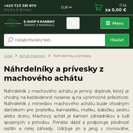
0
ks
+420 723 381 870
EUR
za
0,00 €
(Po-Pá, 9-18 hod.)
Menu
Hľadať
Úvod
Achát machový
Náhrdelníky a prívesky
Náhrdelníky a prívesky z
machového achátu
Náhrdelník z machového achátu je jemný doplnok, ktorý je
vhodný na každodenné nosenie aj na výnimočné príležitosti.
Náhrdelník z minerálov machového achátu bude vhodným
darčekom pre priateľku, kamarátku, matku, babičku, sestru
alebo dcéru. Machový achát je kameň záhradníkov a ľudí
spojených s prírodou. Prináša dážď a podporuje plodnosť
rastlín a celej záhrady. Udržuje jin a jang v rovnováhe,