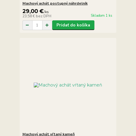
Machový achát postupný náhrdelník
29,00 €
/
ks
Skladom 1 ks
23,58 €
bez DPH
Pridať do košíka
Machový achát vŕtaný kameň