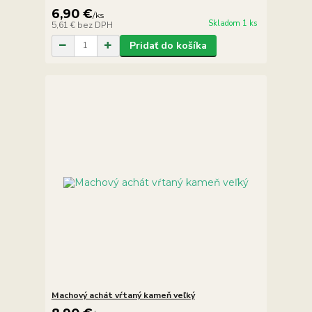
6,90 €
/
ks
Skladom 1 ks
5,61 €
bez DPH
Pridať do košíka
Machový achát vŕtaný kameň veľký