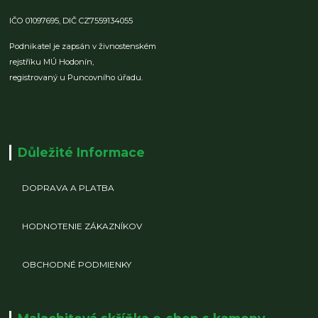
IČO 01097695,
DIČ CZ7559134055
Podnikatel je zapsán v živnostenském
rejstříku MÚ Hodonín,
registrovaný u Puncovního úřadu.
Důležité Informace
DOPRAVA A PLATBA
HODNOTENIE ZÁKAZNÍKOV
OBCHODNÉ PODMIENKY