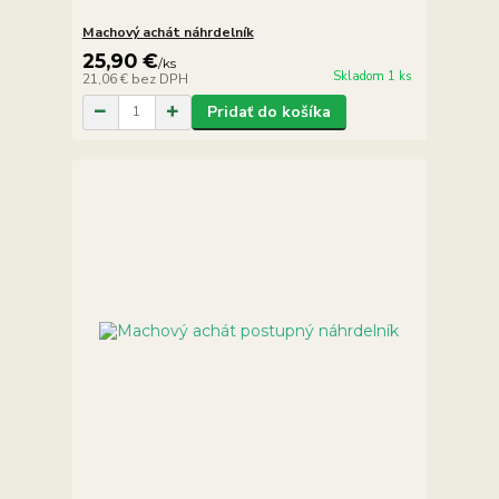
Machový achát náhrdelník
25,90 €
/
ks
Skladom 1 ks
21,06 €
bez DPH
Pridať do košíka