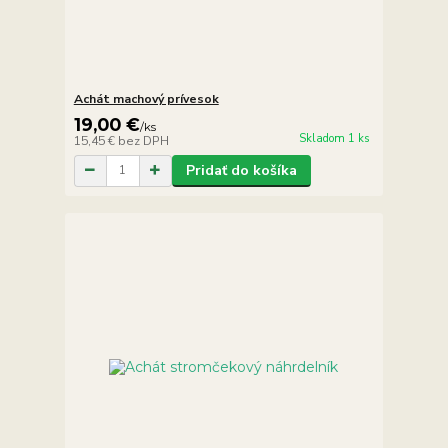
Achát machový prívesok
19,00 €
/
ks
Skladom 1 ks
15,45 €
bez DPH
Pridať do košíka