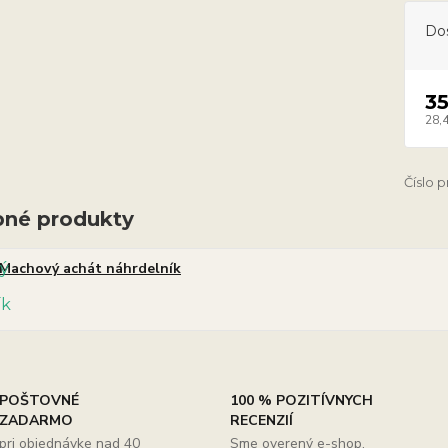
Do
3
28,
Číslo 
né produkty
Machový achát náhrdelník
POŠTOVNÉ
100 % POZITÍVNYCH
ZADARMO
RECENZIÍ
pri objednávke nad 40
Sme overený e-shop,