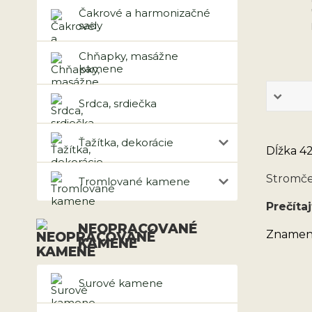
Čakrové a harmonizačné
sady
Chňapky, masážne
kamene
Srdca, srdiečka
Ťažítka, dekorácie
Dĺžka 42
Stromče
Tromlované kamene
Prečítaj
NEOPRACOVANÉ
Znamen
KAMENE
Surové kamene