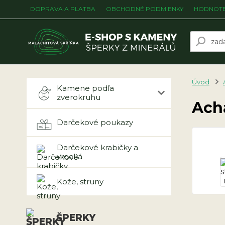
DOPRAVA A PLATBA
OBCHODNÉ PODMIENKY
HODNOTE
Úvod
Kamene podľa
zverokruhu
Ach
Darčekové poukazy
Darčekové krabičky a
vrecká
Kože, struny
ŠPERKY