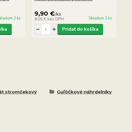
9,90 €
5
/
ks
kladom 2 ks
Skladom 2 ks
8,05 €
bez DPH
4,
šíka
Pridať do košíka
át stromčekový
Guľôčkové náhrdelníky