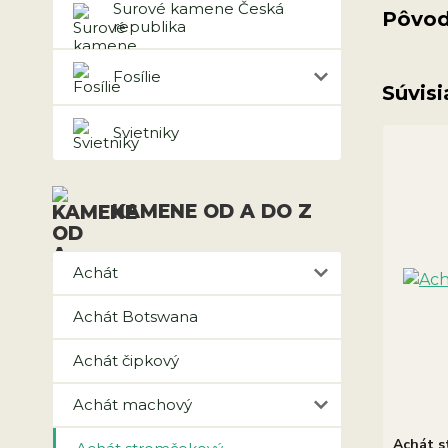
Surové kamene Česká
Pôvod
republika
Fosílie
Súvisi
Svietniky
KAMENE OD A DO Z
Achát
Achát Botswana
Achát čipkový
Achát machový
Achát s