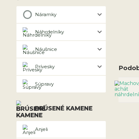
Náramky
Náhrdelníky
Náušnice
Prívesky
Podob
Súpravy
BRÚSENÉ KAMENE
Anjeli