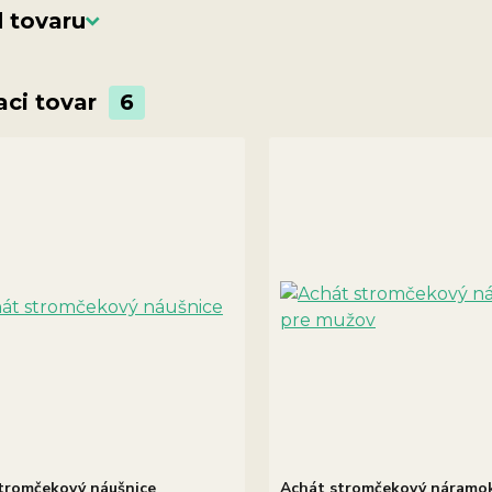
 tovaru
aci tovar
6
tromčekový náušnice
Achát stromčekový náramo