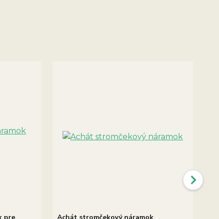
k pre
Achát stromčekový náramok
Ma