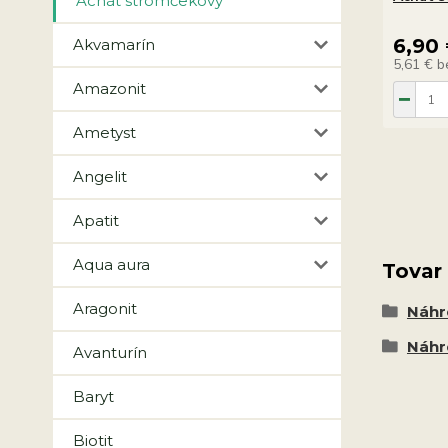
Achát stromčekový
6,90
Akvamarín
5,61 €
b
Amazonit
Ametyst
Angelit
Apatit
Aqua aura
Tovar
Aragonit
Náhr
Náhr
Avanturín
Baryt
Biotit