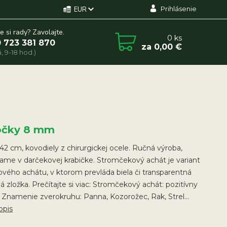
Prihlásenie
EUR
e si rady? Zavolajte.
0
ks
 723 381 870
za
0,00 €
, 9-18 hod.)
ôčky 8 mm
42 cm, kovodiely z chirurgickej ocele. Ručná výroba,
me v darčekovej krabičke. Stromčekový achát je variant
ého achátu, v ktorom prevláda biela či transparentná
á zložka. Prečítajte si viac: Stromčekový achát: pozitívny
 Znamenie zverokruhu: Panna, Kozorožec, Rak, Strel...
opis