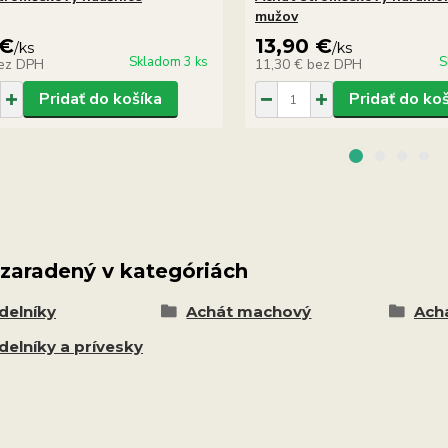
mužov
 €
13,90 €
/
ks
/
ks
Skladom 3 ks
S
ez DPH
11,30 €
bez DPH
Pridať do košíka
Pridať do ko
 zaradený v kategóriách
delníky
Achát machový
Ach
delníky a prívesky