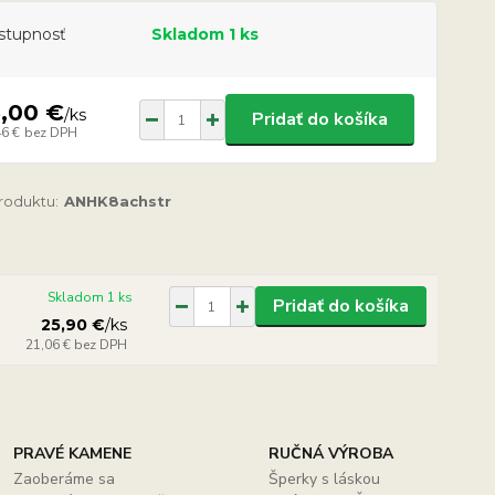
stupnosť
Skladom 1 ks
5,00 €
/
ks
Pridať do košíka
46 €
bez DPH
produktu:
ANHK8achstr
Skladom 1 ks
Pridať do košíka
25,90 €
/
ks
21,06 €
bez DPH
PRAVÉ KAMENE
RUČNÁ VÝROBA
Zaoberáme sa
Šperky s láskou