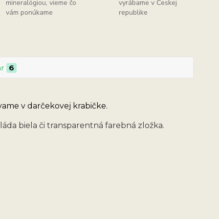
mineralógiou, vieme čo
vyrábame v Českej
vám ponúkame
republike
ar
6
ame v darčekovej krabičke.
da biela či transparentná farebná zložka.