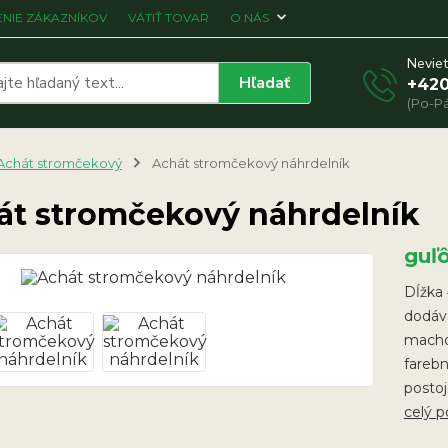
NIE ZÁKAZNÍKOV
VÁTIŤ TOVAR
O NÁS
Neviet
Hľadať
+420
(Po-Pá
Achát stromčekový
Achát stromčekový náhrdelník
át stromčekový náhrdelník
guľ
Dĺžka 
dodáva
machov
farebn
postoj
celý p