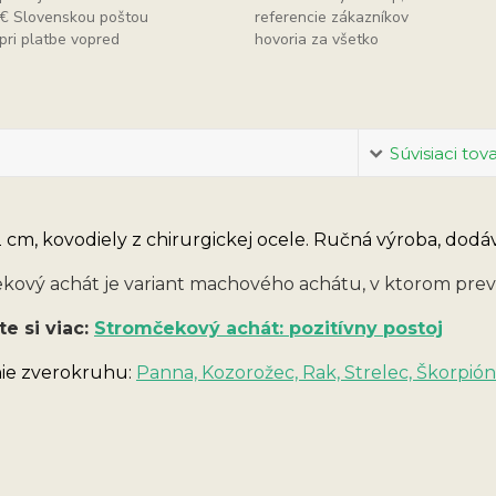
€ Slovenskou poštou
referencie zákazníkov
pri platbe vopred
hovoria za všetko
Súvisiaci tov
 cm, kovodiely z chirurgickej ocele.
Ručná výroba, dodáv
kový achát je variant machového achátu, v ktorom prevlá
te si viac:
Stromčekový achát: pozitívny postoj
ie zverokruhu:
Panna, Kozorožec, Rak, Strelec, Škorpión