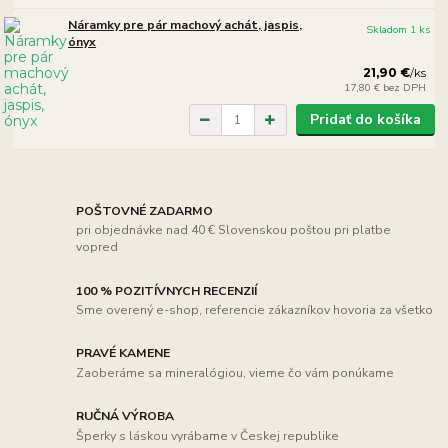
Náramky pre pár machový achát, jaspis,
Skladom 1 ks
ónyx
21,90 €
/
ks
17,80 €
bez DPH
Pridať do košíka
POŠTOVNÉ ZADARMO
pri objednávke nad 40 € Slovenskou poštou pri platbe
vopred
100 % POZITÍVNYCH RECENZIÍ
Sme overený e-shop, referencie zákazníkov hovoria za všetko
PRAVÉ KAMENE
Zaoberáme sa mineralógiou, vieme čo vám ponúkame
RUČNÁ VÝROBA
Šperky s láskou vyrábame v Českej republike