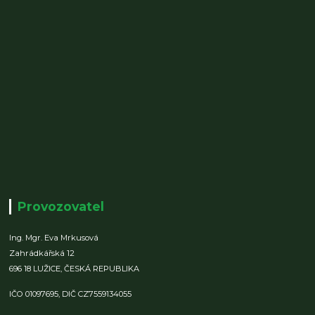
Provozovatel
Ing. Mgr. Eva Mrkusová
Zahrádkářská 12
696 18 LUŽICE,
ČESKÁ REPUBLIKA
IČO 01097695,
DIČ CZ7559134055