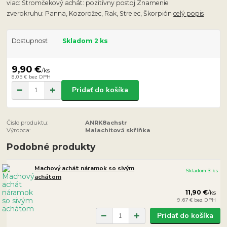
viac: Stromčekový achát: pozitívny postoj Znamenie
zverokruhu: Panna, Kozorožec, Rak, Strelec, Škorpión
celý popis
Dostupnosť
Skladom 2 ks
9,90 €
/
ks
8,05 €
bez DPH
Pridať do košíka
Číslo produktu:
ANRK8achstr
Výrobca:
Malachitová skříňka
Podobné produkty
Machový achát náramok so sivým
Skladom 3 ks
achátom
11,90 €
/
ks
9,67 €
bez DPH
Pridať do košíka