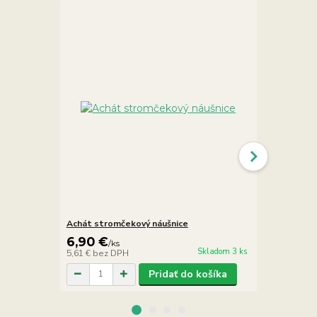
Achát stromčekový náušnice
Achát stro
6,90 €
13,90 €
/
ks
/
Skladom 3 ks
5,61 €
bez DPH
11,30 €
bez 
Pridať do košíka