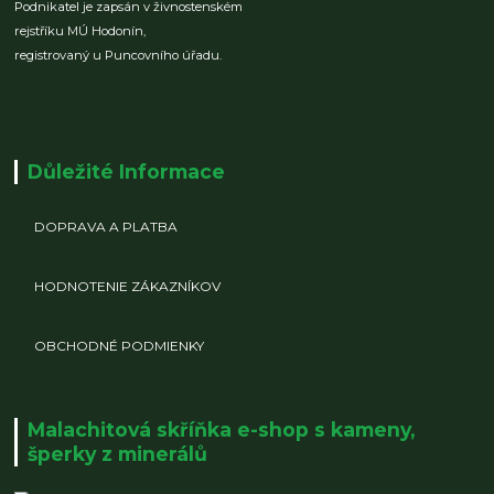
Podnikatel je zapsán v živnostenském
rejstříku MÚ Hodonín,
registrovaný u Puncovního úřadu.
Důležité Informace
DOPRAVA A PLATBA
HODNOTENIE ZÁKAZNÍKOV
OBCHODNÉ PODMIENKY
Malachitová skříňka e-shop s kameny,
šperky z minerálů