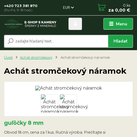
0
ks
+420 723 381 870
EUR
za
0,00 €
(Po-Pá, 9-18 hod.)
Menu
Hľadať
Úvod
Achát stromčekový
Achát stromčekový náramok
Achát stromčekový náramok
guľôčky 8 mm
Obvod 18 cm, cena za 1 kus. Ručná výroba. Prečítajte si