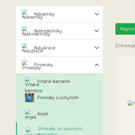
Náramky
Najnov
Náhrdelníky
Zobrazuje
Náušnice
Prívesky
Vŕtané kamene
Prívesky s úchytom
Anjeli
Prívesky zo surových
kameňov