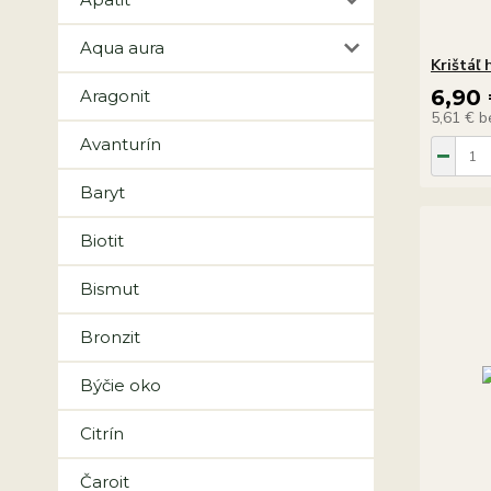
Aqua aura
Krištáľ 
6,90
Aragonit
5,61 €
b
Avanturín
Baryt
Biotit
Bismut
Bronzit
Býčie oko
Citrín
Čaroit