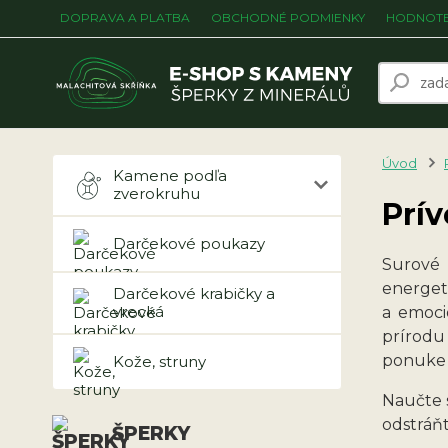
DOPRAVA A PLATBA
OBCHODNÉ PODMIENKY
HODNOTE
Úvod
Kamene podľa
zverokruhu
Prí
Darčekové poukazy
Surové 
energet
Darčekové krabičky a
vrecká
a emoci
prírodu
ponuke 
Kože, struny
Naučte 
odstráň
ŠPERKY