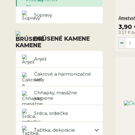
Súpravy
Ametyst
3,90
3,17 €
b
BRÚSENÉ KAMENE
Anjeli
Čakrové a harmonizačné
sady
Chňapky, masážne
kamene
Srdca, srdiečka
Ťažítka, dekorácie