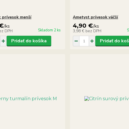
 prívesok menší
Ametyst prívesok väčší
 €
4,90 €
/
ks
/
ks
Skladom 2 ks
S
ez DPH
3,98 €
bez DPH
Pridať do košíka
Pridať do koš