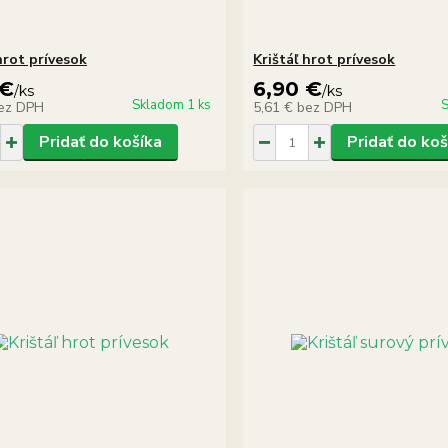
hrot prívesok
Krištáľ hrot prívesok
 €
6,90 €
/
ks
/
ks
Skladom 1 ks
S
ez DPH
5,61 €
bez DPH
Pridať do košíka
Pridať do koš