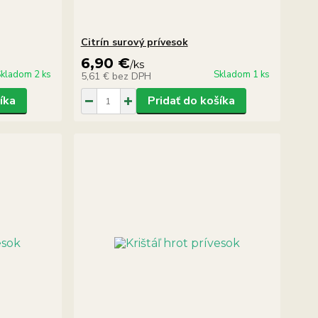
Citrín surový prívesok
6,90 €
/
ks
kladom 2 ks
Skladom 1 ks
5,61 €
bez DPH
íka
Pridať do košíka