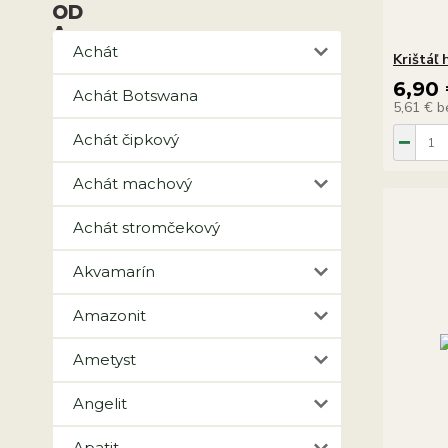
Achát
Krištáľ 
6,90
Achát Botswana
5,61 €
b
Achát čipkový
Achát machový
Achát stromčekový
Akvamarín
Amazonit
Ametyst
Angelit
Apatit