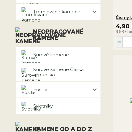
Tromlované kamene
Čierny 
4,90
NEOPRACOVANÉ
3,98 €
b
KAMENE
Surové kamene
Surové kamene Česká
republika
Fosílie
Svietniky
KAMENE OD A DO Z