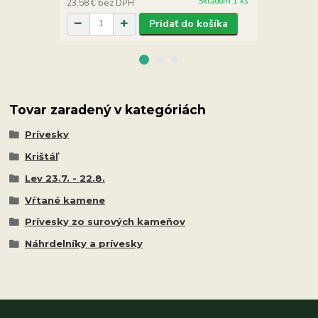
Skladom 1 ks
23,58 €
bez DPH
31,71 €
bez 
Pridať do košíka
Tovar zaradený v kategóriách
Prívesky
Krištáľ
Lev 23.7. - 22.8.
Vŕtané kamene
Prívesky zo surových kameňov
Náhrdelníky a prívesky