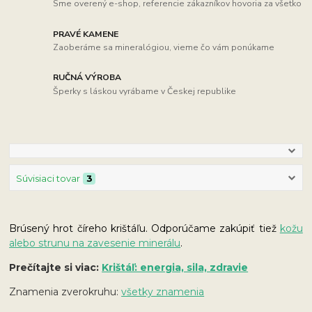
Sme overený e-shop, referencie zákazníkov hovoria za všetko
PRAVÉ KAMENE
Zaoberáme sa mineralógiou, vieme čo vám ponúkame
RUČNÁ VÝROBA
Šperky s láskou vyrábame v Českej republike
Súvisiaci tovar
3
Brúsený hrot číreho krištáľu. Odporúčame zakúpiť tiež
kožu
alebo strunu na zavesenie minerálu
.
Prečítajte si viac:
Krištáľ: energia, sila, zdravie
Znamenia zverokruhu:
všetky znamenia