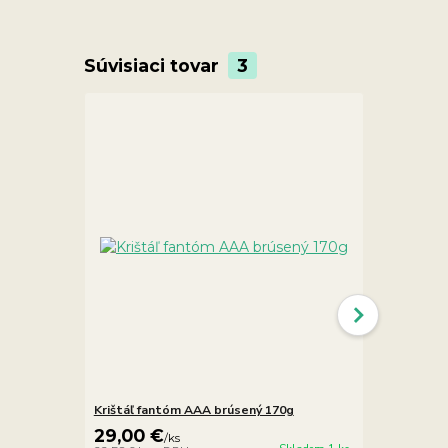
Súvisiaci tovar
3
Krištáľ fantóm AAA brúsený 170g
Krištáľ fan
29,00 €
39,00 €
/
ks
/