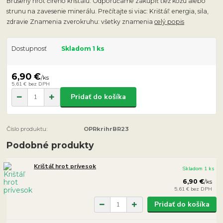
Brúsený hrot číreho krištáľu. Odporúčame zakúpiť tiež kožu alebo
strunu na zavesenie minerálu. Prečítajte si viac: Krištáľ: energia, sila,
zdravie Znamenia zverokruhu: všetky znamenia
celý popis
Dostupnosť
Skladom 1 ks
6,90 €
/
ks
5,61 €
bez DPH
Pridať do košíka
Číslo produktu:
OPRkrihrBR23
Podobné produkty
Krištáľ hrot prívesok
Skladom 1 ks
6,90 €
/
ks
5,61 €
bez DPH
Pridať do košíka