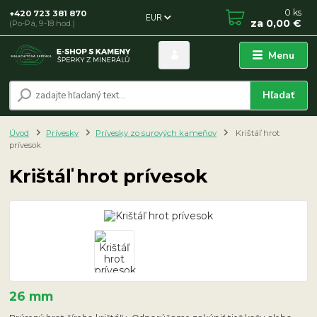
0
ks
+420 723 381 870
EUR
za
0,00 €
(Po-Pá, 9-18 hod.)
Menu
Hľadať
Úvod
Prívesky
Prívesky zo surových kameňov
Krištáľ hrot
prívesok
Krištáľ hrot prívesok
26 mm