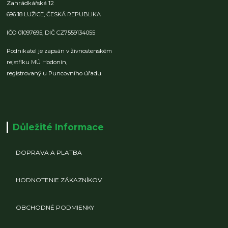
Zahrádkářská 12
696 18 LUŽICE,
ČESKÁ REPUBLIKA
IČO 01097695,
DIČ CZ7559134055
Podnikatel je zapsán v živnostenském
rejstříku MÚ Hodonín,
registrovaný u Puncovního úřadu.
Důležité Informace
DOPRAVA A PLATBA
HODNOTENIE ZÁKAZNÍKOV
OBCHODNÉ PODMIENKY