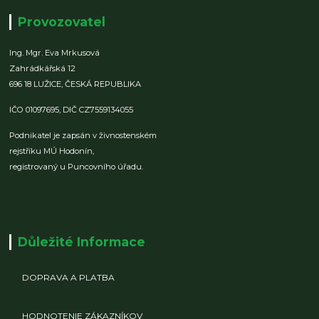
Provozovatel
Ing. Mgr. Eva Mrkusová
Zahrádkářská 12
696 18 LUŽICE,
ČESKÁ REPUBLIKA
IČO 01097695,
DIČ CZ7559134055
Podnikatel je zapsán v živnostenském
rejstříku MÚ Hodonín,
registrovaný u Puncovního úřadu.
Důležité Informace
DOPRAVA A PLATBA
HODNOTENIE ZÁKAZNÍKOV