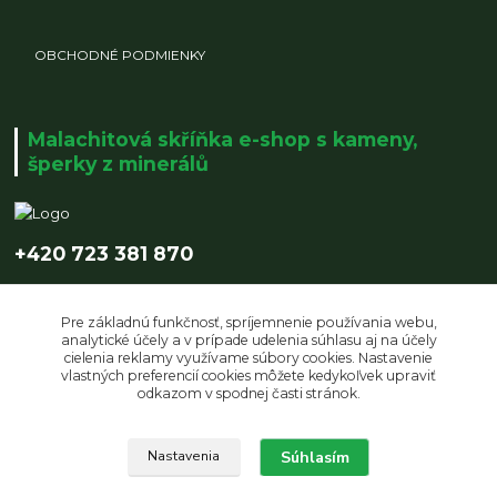
OBCHODNÉ PODMIENKY
Malachitová skříňka e-shop s kameny,
šperky z minerálů
+420 723 381 870
info@malachitovaskrinka.cz
Pre základnú funkčnosť, spríjemnenie používania webu,
analytické účely a v prípade udelenia súhlasu aj na účely
cielenia reklamy využívame súbory cookies. Nastavenie
vlastných preferencií cookies môžete kedykoľvek upraviť
odkazom v spodnej časti stránok.
Súhlasím
Upravit sběr cookies.
Nastavenia