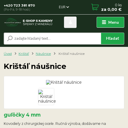
0
ks
+420 723 381 870
EUR
za
0,00 €
(Po-Pá, 9-18 hod.)
Menu
Hľadať
Úvod
Krištáľ
Náušnice
Krištáľ náušnice
Krištáľ náušnice
guľôčky 4 mm
Kovodiely z chirurgickej ocele. Ručná výroba, dodávame na