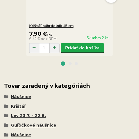
Krištáľ náhrdelník 45 cm
Horský kriš
7,90 €
13,90 €
/
ks
/
Skladom 2 ks
6,42 €
bez DPH
11,30 €
bez 
Pridať do košíka
Tovar zaradený v kategóriách
Náušnice
Krištáľ
Lev 23.7. - 22.8.
Guľôčkové náušnice
Náušnice