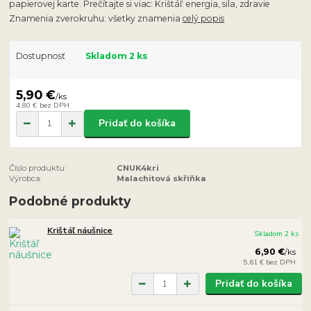
papierovej karte. Prečítajte si viac: Krištáľ: energia, sila, zdravie
Znamenia zverokruhu: všetky znamenia
celý popis
Dostupnosť
Skladom 2 ks
5,90 €
/
ks
4,80 €
bez DPH
Pridať do košíka
Číslo produktu:
CNUK4kri
Výrobca:
Malachitová skříňka
Podobné produkty
Krištáľ náušnice
Skladom 2 ks
6,90 €
/
ks
5,61 €
bez DPH
Pridať do košíka