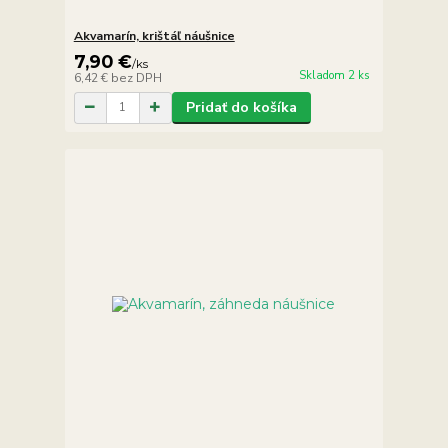
Akvamarín, krištáľ náušnice
7,90 €
/
ks
Skladom 2 ks
6,42 €
bez DPH
Pridať do košíka