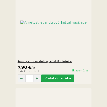
Ametyst levandulový, krištáľ náušnice
7,90 €
/
ks
Skladom 1 ks
6,42 €
bez DPH
Pridať do košíka