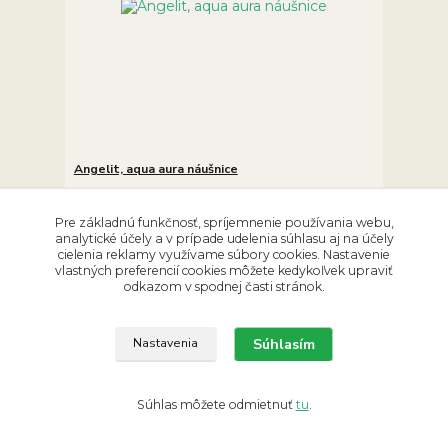
Angelit, aqua aura náušnice
7,90 €
/
ks
Skladom 1 ks
6,42 €
bez DPH
Pre základnú funkčnosť, spríjemnenie používania webu,
Pridať do košíka
analytické účely a v prípade udelenia súhlasu aj na účely
cielenia reklamy využívame súbory cookies. Nastavenie
vlastných preferencií cookies môžete kedykoľvek upraviť
odkazom v spodnej časti stránok.
Súhlasím
Nastavenia
Súhlas môžete odmietnuť
tu
.