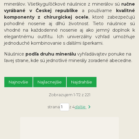
minerálov. Všetky
guľôčkové náušnice z minerálov sú
ručne
vyrábané v Českej republike
a používame
kvalitné
komponenty z chirurgickej ocele
, ktoré zabezpečujú
pohodlné nosenie aj dlhú životnosť. Tieto náušnice sú
vhodné na každodenné nosenie aj ako jemný doplnok k
elegantnému outfitu. Ich univerzálny vzhľad umožňuje
jednoduché kombinovanie s ďalšími šperkami.
Náušnice
podľa druhu minerálu
vyhľadávajtev ponuke na
ľavej strane, kde sú jednotlivé minerály zoradené abecedne.
Najnovšie
Najlacnejšie
Najdrahšie
Zobrazujem 1-72 z 221
strana
z 4
ďalšie