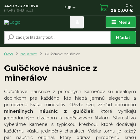
0
ks
+420 723 381 870
EUR
za
0,00 €
(Po-Pá, 9-18 hod.)
Menu
Hľadať
Úvod
Náušnice
Guľôčkové náušnice
Guľôčkové náušnice z
minerálov
Guľôčkové náušnice z prírodných kameňov sú ideálnym
doplnkom pre každého, kto hľadá jemnú eleganciu a
prirodzenú krásu minerálov. Oživte svoj vzhľad pomocou
minerálnych náušníc z guľôčiek
, ktoré vynikajú
jednoduchým dizajnom a nadčasovým štýlom. Starostlivo
vyberáme kamene s typickou kresbou, ktoré dodávajú
každému kúsku jedinečný charakter. Vďaka tomu je každý
pár náušníc originál, ktorý odráža prirodzenú krásu