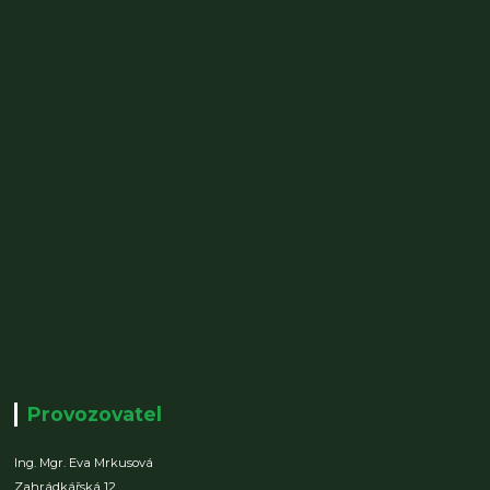
Provozovatel
Ing. Mgr. Eva Mrkusová
Zahrádkářská 12