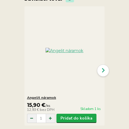
Angelit náramok
Angelit, ru
15,90 €
15,90 €
/
ks
/
k
Skladom 1 ks
12,93 €
bez DPH
12,93 €
bez 
Pridať do košíka