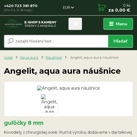
0
ks
+420 723 381 870
EUR
za
0,00 €
(Po-Pá, 9-18 hod.)
Menu
Hľadať
Úvod
Aqua aura
Náušnice
Angelit, aqua aura náušnice
Angelit, aqua aura náušnice
guľôčky 8 mm
Kovodiely z chirurgickej ocele. Ručná výroba, dodávame v darčekovej