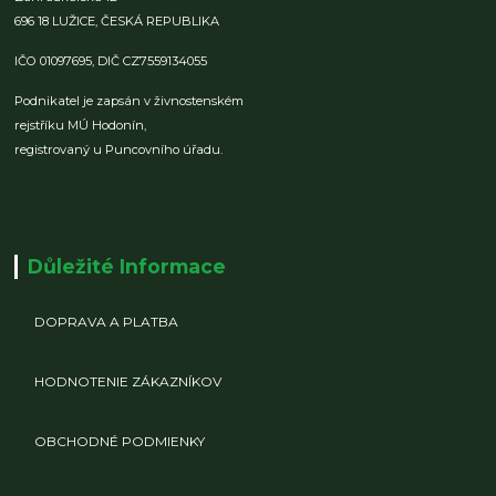
696 18 LUŽICE,
ČESKÁ REPUBLIKA
IČO 01097695,
DIČ CZ7559134055
Podnikatel je zapsán v živnostenském
rejstříku MÚ Hodonín,
registrovaný u Puncovního úřadu.
Důležité Informace
DOPRAVA A PLATBA
HODNOTENIE ZÁKAZNÍKOV
OBCHODNÉ PODMIENKY