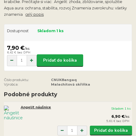
krabičke. Prečítajte si viac: Angelit: zhoda, zbližovanie, spolužitie
Aqua aura: ochrana, stabilita, rozvoj Znamenia zverokruhu: všetky
znamenia
celý popis
Dostupnosť
Skladom 1 ks
7,90 €
/
ks
6,42 €
bez DPH
Pridať do košíka
Číslo produktu:
CNUK8angaq
Výrobca:
Malachitová skříňka
Podobné produkty
Angelit náušnice
Skladom 1 ks
6,90 €
/
ks
5,61 €
bez DPH
Pridať do košíka