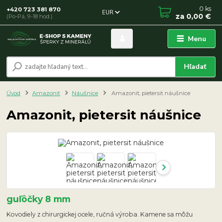
0
ks
+420 723 381 870
EUR
za
0,00 €
(Po-Pá, 9-18 hod.)
Menu
Hľadať
Úvod
Amazonit
Náušnice
Amazonit, pietersit náušnice
Amazonit, pietersit náušnice
guľôčky 8 mm
Kovodiely z chirurgickej ocele, ručná výroba. Kamene sa môžu