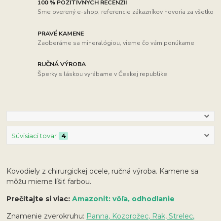
100 % POZITÍVNYCH RECENZIÍ
Sme overený e-shop, referencie zákazníkov hovoria za všetko
PRAVÉ KAMENE
Zaoberáme sa mineralógiou, vieme čo vám ponúkame
RUČNÁ VÝROBA
Šperky s láskou vyrábame v Českej republike
Súvisiaci tovar
4
Kovodiely z chirurgickej ocele, ručná výroba. Kamene sa
môžu mierne líšiť farbou.
Prečítajte si viac:
Amazonit: vôľa, odhodlanie
Znamenie zverokruhu:
Panna, Kozorožec, Rak, Strelec,