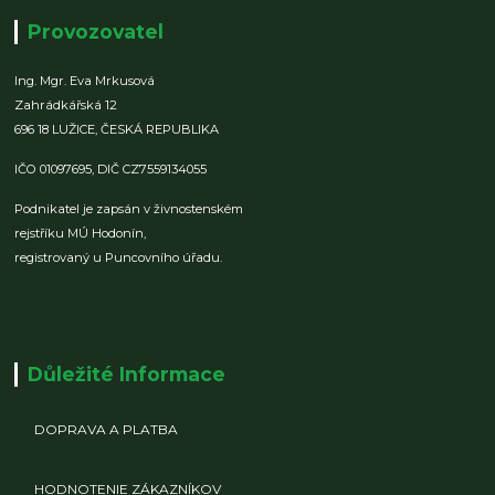
Provozovatel
Ing. Mgr. Eva Mrkusová
Zahrádkářská 12
696 18 LUŽICE,
ČESKÁ REPUBLIKA
IČO 01097695,
DIČ CZ7559134055
Podnikatel je zapsán v živnostenském
rejstříku MÚ Hodonín,
registrovaný u Puncovního úřadu.
Důležité Informace
DOPRAVA A PLATBA
HODNOTENIE ZÁKAZNÍKOV