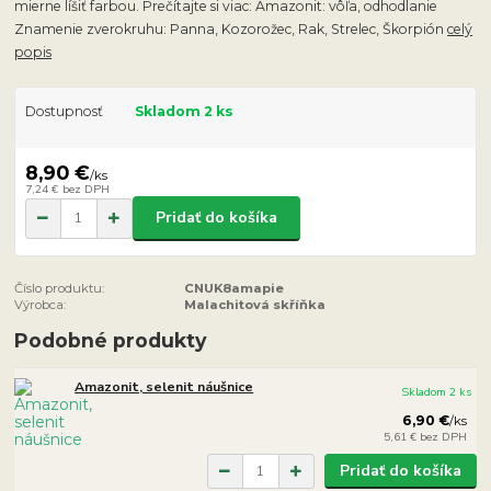
mierne líšiť farbou. Prečítajte si viac: Amazonit: vôľa, odhodlanie
Znamenie zverokruhu: Panna, Kozorožec, Rak, Strelec, Škorpión
celý
popis
Dostupnosť
Skladom 2 ks
8,90 €
/
ks
7,24 €
bez DPH
Pridať do košíka
Číslo produktu:
CNUK8amapie
Výrobca:
Malachitová skříňka
Podobné produkty
Amazonit, selenit náušnice
Skladom 2 ks
6,90 €
/
ks
5,61 €
bez DPH
Pridať do košíka