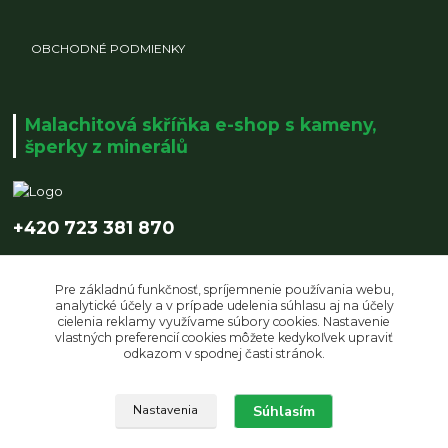
OBCHODNÉ PODMIENKY
Malachitová skříňka e-shop s kameny,
šperky z minerálů
+420 723 381 870
info@malachitovaskrinka.cz
Pre základnú funkčnosť, spríjemnenie používania webu,
analytické účely a v prípade udelenia súhlasu aj na účely
cielenia reklamy využívame súbory cookies. Nastavenie
vlastných preferencií cookies môžete kedykoľvek upraviť
odkazom v spodnej časti stránok.
Upravit sběr cookies.
Súhlasím
Nastavenia