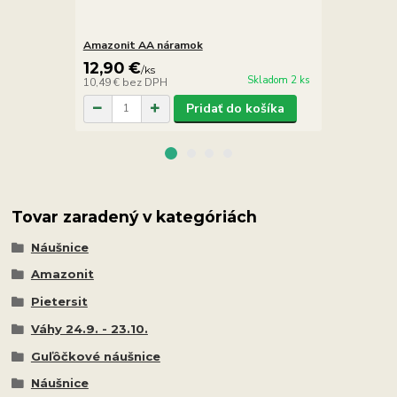
Amazonit AA náramok
Amazonit n
12,90 €
16,90 €
/
ks
/
Skladom 2 ks
10,49 €
bez DPH
13,74 €
bez 
Pridať do košíka
Tovar zaradený v kategóriách
Náušnice
Amazonit
Pietersit
Váhy 24.9. - 23.10.
Guľôčkové náušnice
Náušnice