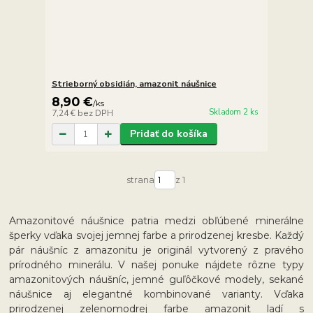
Strieborný obsidián, amazonit náušnice
8,90 €
/
ks
Skladom 2 ks
7,24 €
bez DPH
Pridať do košíka
strana
z 1
Amazonitové náušnice patria medzi obľúbené minerálne
šperky vďaka svojej jemnej farbe a prirodzenej kresbe. Každý
pár náušníc z amazonitu je originál vytvorený z pravého
prírodného minerálu. V našej ponuke nájdete rôzne typy
amazonitových náušníc, jemné guľôčkové modely, sekané
náušnice aj elegantné kombinované varianty. Vďaka
prirodzenej zelenomodrej farbe amazonit ladí s