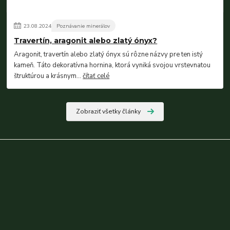
23
.
08
.
2024
Poznávanie minerálov
Travertín, aragonit alebo zlatý ónyx?
Aragonit, travertín alebo zlatý ónyx sú rôzne názvy pre ten istý
kameň. Táto dekoratívna hornina, ktorá vyniká svojou vrstevnatou
štruktúrou a krásnym...
čítať celé
Zobraziť všetky články