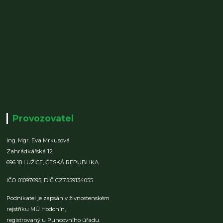
Provozovatel
Ing. Mgr. Eva Mrkusová
Zahrádkářská 12
696 18 LUŽICE,
ČESKÁ REPUBLIKA
IČO 01097695,
DIČ CZ7559134055
Podnikatel je zapsán v živnostenském
rejstříku MÚ Hodonín,
registrovaný u Puncovního úřadu.