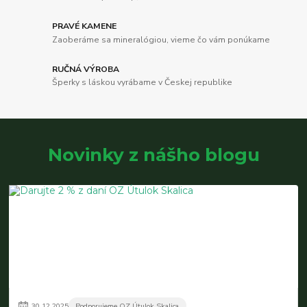
PRAVÉ KAMENE
Zaoberáme sa mineralógiou, vieme čo vám ponúkame
RUČNÁ VÝROBA
Šperky s láskou vyrábame v Českej republike
Novinky z nášho blogu
30
.
12
.
2025
Podporujeme OZ Útulok Skalica