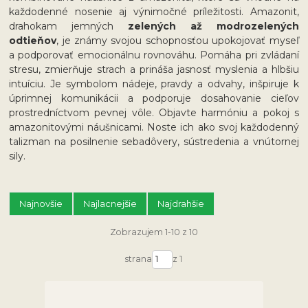
každodenné nosenie aj výnimočné príležitosti. Amazonit,
drahokam jemných
zelených až modrozelených
odtieňov
, je známy svojou schopnosťou upokojovať myseľ
a podporovať emocionálnu rovnováhu. Pomáha pri zvládaní
stresu, zmierňuje strach a prináša jasnosť myslenia a hlbšiu
intuíciu. Je symbolom nádeje, pravdy a odvahy, inšpiruje k
úprimnej komunikácii a podporuje dosahovanie cieľov
prostredníctvom pevnej vôle. Objavte harmóniu a pokoj s
amazonitovými náušnicami. Noste ich ako svoj každodenný
talizman na posilnenie sebadôvery, sústredenia a vnútornej
sily.
Najnovšie
Najlacnejšie
Najdrahšie
Zobrazujem 1-10 z 10
strana
z 1