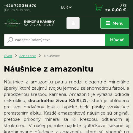
0
ks
+420 723 381 870
EUR
za
0,00 €
(Po-Pá, 9-18 hod.)
Menu
Hľadať
Úvod
Amazonit
Náušnice
Náušnice z amazonitu
Náušnice z amazonitu patria medzi elegantné minerálne
šperky, ktoré zaujmú svojou jemnou zelenomodrou farbou a
prirodzenou kresbou kameňa. Amazonit je výrazná odroda
mikroklínu,
draselného živca KAlSi₃O₈
, ktorá je obľúbená
pre svoj hodvábny lesk a typické biele pásiky vznikajúce
prerastaním albitu. Každé amazonitové náušnice sú originál,
pretože prírodný minerál sa líši kresbou, odtieňom aj
štruktúrou. V našej ponuke nájdete guľôčkové, sekané aj
kombinované náušnice z amazonitu, ktoré sú vhodné na