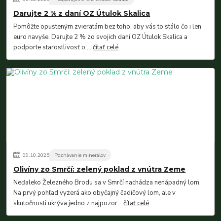
Darujte 2 % z daní OZ Útulok Skalica
Pomôžte opusteným zvieratám bez toho, aby vás to stálo čo i len
euro navyše. Darujte 2 % zo svojich daní OZ Útulok Skalica a
podporte starostlivosť o ...
čítať celé
09
.
10
.
2025
Poznávanie minerálov
Olivíny zo Smrčí: zelený poklad z vnútra Zeme
Neďaleko Železného Brodu sa v Smrčí nachádza nenápadný lom.
Na prvý pohľad vyzerá ako obyčajný čadičový lom, ale v
skutočnosti ukrýva jedno z najpozor...
čítať celé