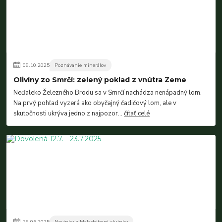
09
.
10
.
2025
Poznávanie minerálov
Olivíny zo Smrčí: zelený poklad z vnútra Zeme
Neďaleko Železného Brodu sa v Smrčí nachádza nenápadný lom.
Na prvý pohľad vyzerá ako obyčajný čadičový lom, ale v
skutočnosti ukrýva jedno z najpozor...
čítať celé
29
.
06
.
2025
Novinky z Malachitovej skrinky