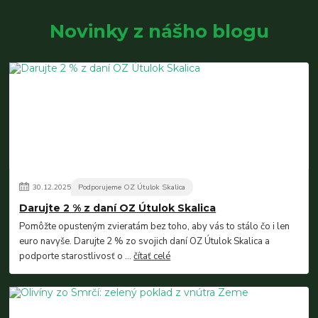
Novinky z nášho blogu
30
.
12
.
2025
Podporujeme OZ Útulok Skalica
Darujte 2 % z daní OZ Útulok Skalica
Pomôžte opusteným zvieratám bez toho, aby vás to stálo čo i len
euro navyše. Darujte 2 % zo svojich daní OZ Útulok Skalica a
podporte starostlivosť o ...
čítať celé