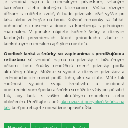
je vhodná najmä k minerálnym príveskom, vrtaným
kameňom alebo drobným talizmanom. Vďaka rôznym
dĺžkam si môžete zvoliť, či bude prívesok ležať vyššie pri
krku alebo voľnejšie na hrudi. Kožené remienky sú ľahké,
pohodlné na nosenie a dobre sa kombinujú s prírodnými
materiálmi. V ponuke nájdete kožené šnúry v rôznych
farebných prevedeniach, ktoré jednoducho zladíte s
konkrétnym minerálom aj štýlom nositeľa.
Oceľové lanká a šnúrky so zapínaním
a s predlžujúcou
retiazkou
sú vhodné najmä na prívesky s bižutérnym
očkom. Tieto šnúrky umožňujú meniť prívesky podľa
aktuálnej nálady. Môžete si vybrať z rôznych príveskov a
jednoducho ich meniť podľa toho, ako sa cítite. Máte tak
možnosť vyjadriť svoju kreativitu a osobnosť
prostredníctvom šperku a šnúrku si môžete vždy prispôsobiť
tak, aby ladila s vaším aktuálnym modelom alebo
oblečením. Prečítajte si tiež,
ako uviazať pohyblivú šnúrku na
krk
, keď potrebujete operatívne upraviť dĺžku.
Najnovšie
Najlacnejšie
Najdrahšie