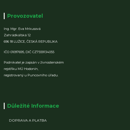
Provozovatel
Ing. Mgr. Eva Mrkusová
Zahrádkářská 12
696 18 LUŽICE,
ČESKÁ REPUBLIKA
IČO 01097695,
DIČ CZ7559134055
Podnikatel je zapsán v živnostenském
rejstříku MÚ Hodonín,
registrovaný u Puncovního úřadu.
Důležité Informace
DOPRAVA A PLATBA