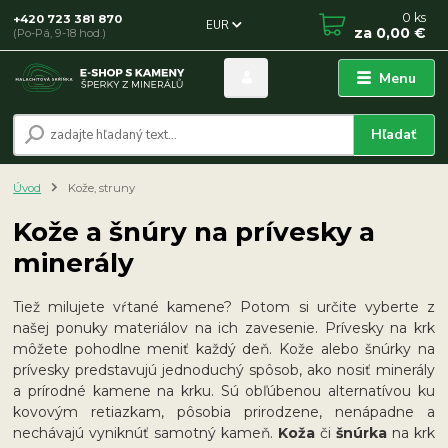
0
ks
+420 723 381 870
EUR
za
0,00 €
(Po-Pá, 9-18 hod.)
Menu
Hľadať
Úvod
Kože, struny
Kože a šnúry na prívesky a
minerály
Tiež milujete vŕtané kamene? Potom si určite vyberte z
našej ponuky materiálov na ich zavesenie. Prívesky na krk
môžete pohodlne meniť každý deň. Kože alebo šnúrky na
prívesky predstavujú jednoduchý spôsob, ako nosiť minerály
a prírodné kamene na krku. Sú obľúbenou alternatívou ku
kovovým retiazkam, pôsobia prirodzene, nenápadne a
nechávajú vyniknúť samotný kameň.
Koža
či
šnúrka
na krk