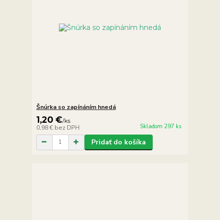
Šnúrka so zapínáním hnedá
1,20 €
/
ks
Skladom 297 ks
0,98 €
bez DPH
Pridať do košíka