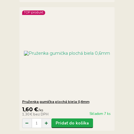
TOP produkt
Pruženka gumička plochá biela 0,6mm
1,60 €
/
ks
Skladom 7 ks
1,30 €
bez DPH
Pridať do košíka