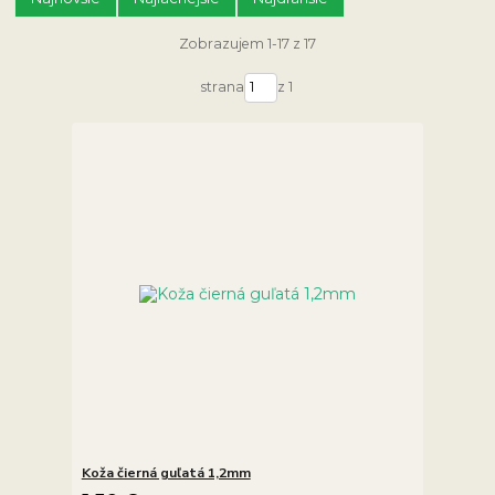
Zobrazujem 1-17 z 17
strana
z 1
Koža čierná guľatá 1,2mm