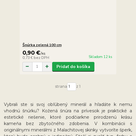
Šnúrka zelená 100 cm
0,90 €
/
ks
Skladom 12 ks
0,73 €
bez DPH
Pridať do košíka
strana
z 1
Vybrali ste si svoj obľúbený minerál a hľadáte k nemu
vhodnú šnúrku? Kožená šnúra na prívesok je praktické a
estetické riešenie, ktoré podčiarkne prirodzenú krásu
kameňa bez zbytočného zdobenia. V kombinácii s
originálnymi minerálmi z
Malachitovej skinky
vytvoríte šperk,