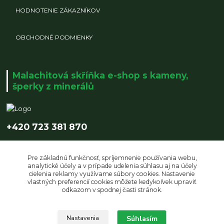
HODNOTENIE ZÁKAZNÍKOV
OBCHODNÉ PODMIENKY
Malachitová skříňka e-shop s kameny,
šperky z minerálů
+420 723 381 870
info@malachitovaskrinka.cz
Pre základnú funkčnosť, spríjemnenie používania webu,
analytické účely a v prípade udelenia súhlasu aj na účely
cielenia reklamy využívame súbory cookies. Nastavenie
vlastných preferencií cookies môžete kedykoľvek upraviť
odkazom v spodnej časti stránok.
Upravit sběr cookies.
Súhlasím
Nastavenia