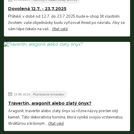
Dovolená 12.7. - 23.7.2025
Přátelé, v době od 12.7. do 23.7.2025 bude e-shop žít vlastním
životem, vaše objednávky budu vyřizovat ihned po návratu. Aby se
vám lépe čekalo na vaš...
čítať celé
23
.
08
.
2024
Poznávanie minerálov
Travertín, aragonit alebo zlatý ónyx?
Aragonit, travertín alebo zlatý ónyx sú rôzne názvy pre ten istý
kameň. Táto dekoratívna hornina, ktorá vyniká svojou vrstevnatou
štruktúrou a krásnym...
čítať celé