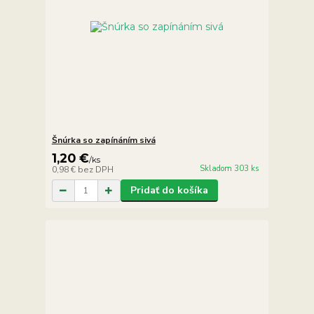
Šnúrka so zapínáním sivá
1,20 €
/
ks
Skladom 303 ks
0,98 €
bez DPH
Pridať do košíka