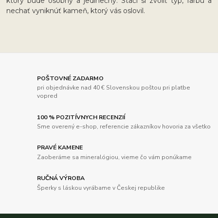
ktorý bude osobný a jedinečný. Stačí si zvoliť typ, farbu a
nechať vyniknúť kameň, ktorý vás oslovil.
POŠTOVNÉ ZADARMO
pri objednávke nad 40 € Slovenskou poštou pri platbe
vopred
100 % POZITÍVNYCH RECENZIÍ
Sme overený e-shop, referencie zákazníkov hovoria za všetko
PRAVÉ KAMENE
Zaoberáme sa mineralógiou, vieme čo vám ponúkame
RUČNÁ VÝROBA
Šperky s láskou vyrábame v Českej republike