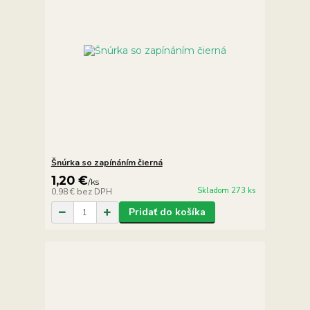
Šnúrka so zapínáním čierná
1,20 €
/
ks
Skladom 273 ks
0,98 €
bez DPH
Pridať do košíka