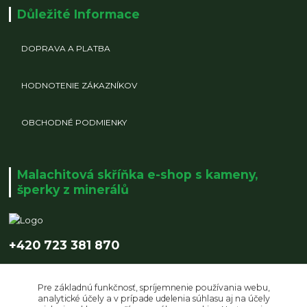
Důležité Informace
DOPRAVA A PLATBA
HODNOTENIE ZÁKAZNÍKOV
OBCHODNÉ PODMIENKY
Malachitová skříňka e-shop s kameny,
šperky z minerálů
+420 723 381 870
info@malachitovaskrinka.cz
Pre základnú funkčnosť, spríjemnenie používania webu,
analytické účely a v prípade udelenia súhlasu aj na účely