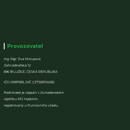
Provozovatel
Ing. Mgr. Eva Mrkusová
Zahrádkářská 12
696 18 LUŽICE,
ČESKÁ REPUBLIKA
IČO 01097695,
DIČ CZ7559134055
Podnikatel je zapsán v živnostenském
rejstříku MÚ Hodonín,
registrovaný u Puncovního úřadu.