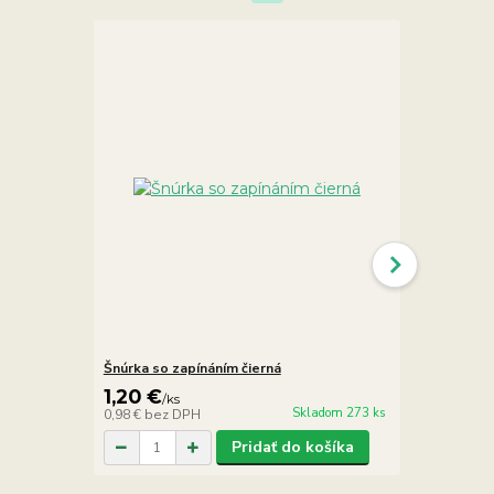
Šnúrka so zapínáním čierná
Šnúrka so z
1,20 €
1,20 €
/
ks
/
ks
Skladom 273 ks
0,98 €
bez DPH
0,98 €
bez D
Pridať do košíka