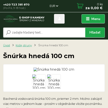
0
ks
+420 723 381 870
EUR
za
0,00 €
(Po-Pá, 9-18 hod.)
Menu
Hľadať
Úvod
Kože, struny
Šnúrka hnedá 100 cm
Šnúrka hnedá 100 cm
Bavlnená voskovaná šnúrka 100 cm, priemer 2 mm. Možno zakúpiť
viac metrov v jednom kuse - prosím v objednávke vložte poznámku.