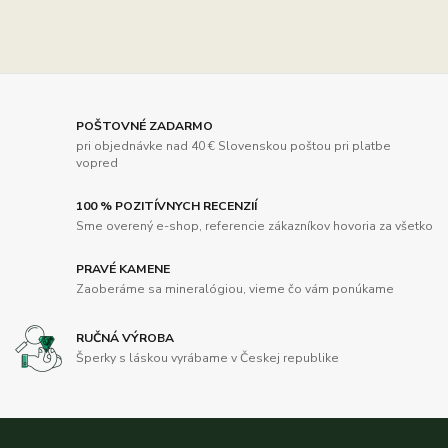
POŠTOVNÉ ZADARMO
pri objednávke nad 40 € Slovenskou poštou pri platbe
vopred
100 % POZITÍVNYCH RECENZIÍ
Sme overený e-shop, referencie zákazníkov hovoria za všetko
PRAVÉ KAMENE
Zaoberáme sa mineralógiou, vieme čo vám ponúkame
RUČNÁ VÝROBA
Šperky s láskou vyrábame v Českej republike