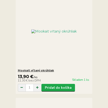
Mookait vŕtaný okrúhliak
13,90 €
/
ks
Skladom 1 ks
11,30 €
bez DPH
Pridať do košíka