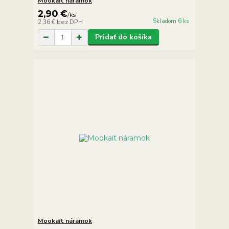
Mookait náramok
2,90 €
/
ks
Skladom 6 ks
2,36 €
bez DPH
Pridať do košíka
Mookait náramok