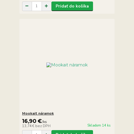
Pridať do košíka
Mookait náramok
16,90 €
/
ks
Skladom 14 ks
13,74 €
bez DPH