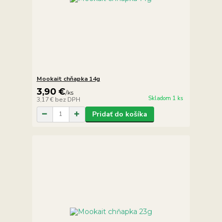
Mookait chňapka 14g
3,90 €
/
ks
Skladom 1 ks
3,17 €
bez DPH
Pridať do košíka