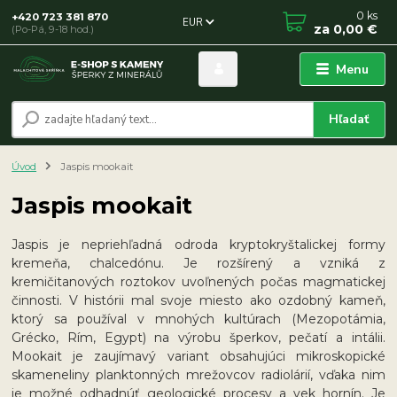
0
ks
+420 723 381 870
EUR
za
0,00 €
(Po-Pá, 9-18 hod.)
Menu
Hľadať
Úvod
Jaspis mookait
Jaspis mookait
Jaspis je nepriehľadná odroda kryptokryštalickej formy
kremeňa, chalcedónu. Je rozšírený a vzniká z
kremičitanových roztokov uvoľnených počas magmatickej
činnosti. V histórii mal svoje miesto ako ozdobný kameň,
ktorý sa používal v mnohých kultúrach (Mezopotámia,
Grécko, Rím, Egypt) na výrobu šperkov, pečatí a intálii.
Mookait je zaujímavý variant obsahujúci mikroskopické
skameneliny planktonných mrežovcov radiolárií, vďaka nim
je možné odhadnúť geologické procesy a vek hornín. Je