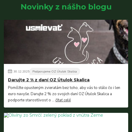
Novinky z nášho blogu
30
.
12
.
2025
Podporujeme OZ Útulok Skalica
Darujte 2 % z daní OZ Útulok Skalica
Pomôžte opusteným zvieratám bez toho, aby vás to stálo čo i len
euro navyše. Darujte 2 % zo svojich daní OZ Útulok Skalica a
podporte starostlivosť o ...
čítať celé