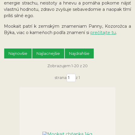
energie strachu, neistoty a hnevu a pomáha pokorne nájsť
vlastnú hodnotu, zdravo zvyšuje sebavedomie a naopak tlmí
príliš silné ego.
Mookait patrí k zemským znameniam Panny, Kozorožca a
Býka, viac o kameňoch podľa znamení si
prečítajte tu
.
Najnovšie
Najlacnejšie
Najdrahšie
Zobrazujem 1-20 z 20
strana
z 1