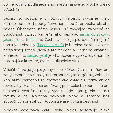
pomenovaný podľa jediného miesta na svete, Mooka Creek
v Austrálii.
Jaspisy sú dostupné v rôznych farbách, zvyčajne majú
zemité odtiene hnedej, červenej alebo žltej vďaka obsahu
železa. Obchodné názvy jaspisu sú zvyčajne založené na
podobnosti vzorov kameňa, ako napríklad
jaspis obrázkový
,
jaspis slonia koža
atď. Často sa ako jaspis označujú aj iné
horniny a minerály.
Jaspis dalmatín
je hornina zložená z bielej
perthitickej zmesi živca s kremeňom a čierneho amfibolu
arfvedsonitu.
Jaspis ryolit
je silicifikovaná výplachová hornina
obsahujúca kremeň, živec a vulkanické sklo.
V liečiteľstve je jaspis jedným zo základných kameňov pre
ženy, rezonuje s ženskými reprodukčnými orgánmi, zohrieva
končatiny, harmonizuje metabolické cykly a uvádza ich do
rovnováhy. Mookait sa používa aj pri rituáloch plodnosti a pre
naplnenie sexuálnej túžby. Vyvažuje jin a jang, telo a dušu,
rozum a cit. Pomáha dokončiť plány a zámery bez
zbytočných prieťahov. Podporuje asertivitu a čestnosť.
Mookait vyrovnáva čakru solar plexu, absorbuje nízke