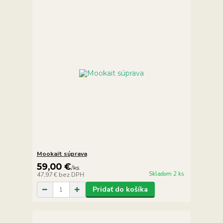
Mookait súprava
59,00 €
/
ks
Skladom 2 ks
47,97 €
bez DPH
Pridať do košíka