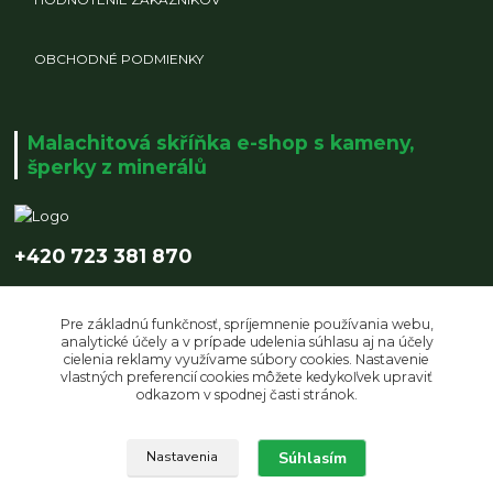
OBCHODNÉ PODMIENKY
Malachitová skříňka e-shop s kameny,
šperky z minerálů
+420 723 381 870
info@malachitovaskrinka.cz
Pre základnú funkčnosť, spríjemnenie používania webu,
analytické účely a v prípade udelenia súhlasu aj na účely
cielenia reklamy využívame súbory cookies. Nastavenie
vlastných preferencií cookies môžete kedykoľvek upraviť
odkazom v spodnej časti stránok.
Upravit sběr cookies.
Súhlasím
Nastavenia