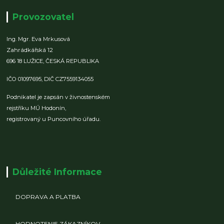
Provozovatel
Ing. Mgr. Eva Mrkusová
Zahrádkářská 12
696 18 LUŽICE,
ČESKÁ REPUBLIKA
IČO 01097695,
DIČ CZ7559134055
Podnikatel je zapsán v živnostenském
rejstříku MÚ Hodonín,
registrovaný u Puncovního úřadu.
Důležité Informace
DOPRAVA A PLATBA
HODNOTENIE ZÁKAZNÍKOV