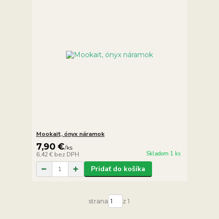
Mookait, ónyx náramok
7,90 €
/
ks
Skladom 1 ks
6,42 €
bez DPH
Pridať do košíka
strana
z 1