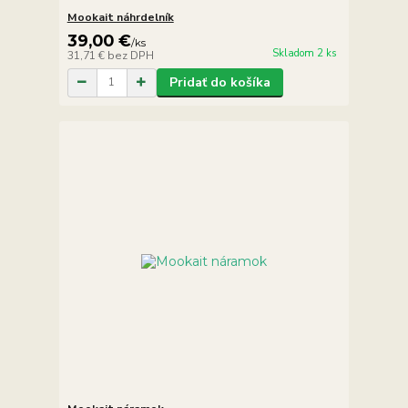
Mookait náhrdelník
39,00 €
/
ks
Skladom 2 ks
31,71 €
bez DPH
Pridať do košíka