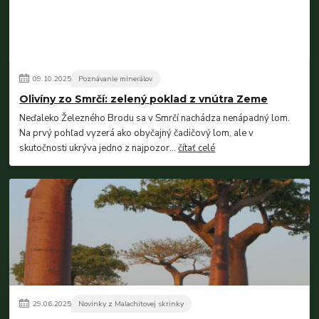
09
.
10
.
2025
Poznávanie minerálov
Olivíny zo Smrčí: zelený poklad z vnútra Zeme
Neďaleko Železného Brodu sa v Smrčí nachádza nenápadný lom.
Na prvý pohľad vyzerá ako obyčajný čadičový lom, ale v
skutočnosti ukrýva jedno z najpozor...
čítať celé
29
.
06
.
2025
Novinky z Malachitovej skrinky