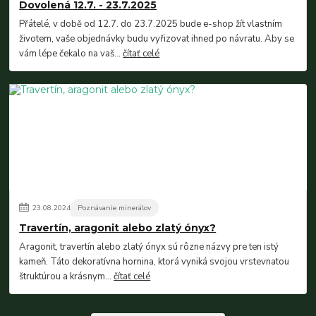
Dovolená 12.7. - 23.7.2025
Přátelé, v době od 12.7. do 23.7.2025 bude e-shop žít vlastním
životem, vaše objednávky budu vyřizovat ihned po návratu. Aby se
vám lépe čekalo na vaš...
čítať celé
23
.
08
.
2024
Poznávanie minerálov
Travertín, aragonit alebo zlatý ónyx?
Aragonit, travertín alebo zlatý ónyx sú rôzne názvy pre ten istý
kameň. Táto dekoratívna hornina, ktorá vyniká svojou vrstevnatou
štruktúrou a krásnym...
čítať celé