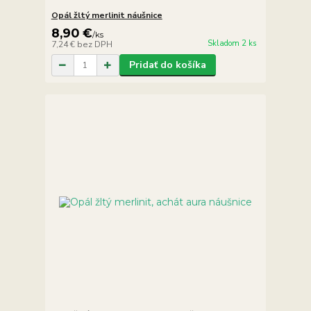
Opál žltý merlinit náušnice
8,90 €
/
ks
Skladom 2 ks
7,24 €
bez DPH
Pridať do košíka