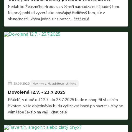
Neďaleko Železného Brodu sa v Smrčí nachádza nenápadný lom.
Na prvý pohľad vyzerá ako obyčajný čadičový lom, ale v
skutočnosti ukrýva jedno z najpozor...
čítať celé
29
.
06
.
2025
Novinky z Malachitovej skrinky
Dovolená 12.7. - 23.7.2025
Přátelé, v době od 12.7. do 23.7.2025 bude e-shop žít vlastním
životem, vaše objednávky budu vyřizovat ihned po návratu. Aby se
vám lépe čekalo na vaš...
čítať celé