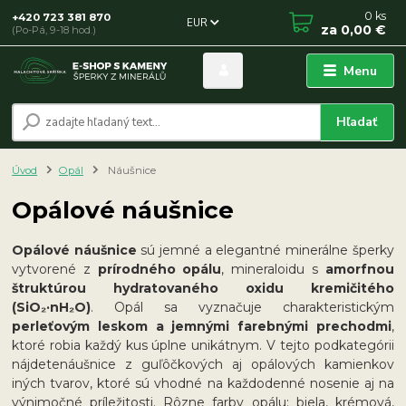
0
ks
+420 723 381 870
EUR
za
0,00 €
(Po-Pá, 9-18 hod.)
Menu
Hľadať
Úvod
Opál
Náušnice
Opálové náušnice
Opálové náušnice
sú jemné a elegantné minerálne šperky
vytvorené z
prírodného opálu
, mineraloidu s
amorfnou
štruktúrou hydratovaného oxidu kremičitého
(SiO₂·nH₂O)
. Opál sa vyznačuje charakteristickým
perleťovým leskom a jemnými farebnými prechodmi
,
ktoré robia každý kus úplne unikátnym. V tejto podkategórii
nájdete
náušnice z guľôčkových aj opálových kamienkov
iných tvarov, ktoré sú vhodné na každodenné nosenie aj na
výnimočné príležitosti. Rôzne farby opálu: biela, krémová,