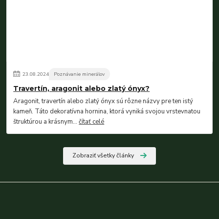
23
.
08
.
2024
Poznávanie minerálov
Travertín, aragonit alebo zlatý ónyx?
Aragonit, travertín alebo zlatý ónyx sú rôzne názvy pre ten istý
kameň. Táto dekoratívna hornina, ktorá vyniká svojou vrstevnatou
štruktúrou a krásnym...
čítať celé
Zobraziť všetky články