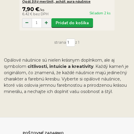
Opál žltý merlinit, achát aura náušnice
7,90 €
/
ks
Skladom 2 ks
6,42 €
bez DPH
Pridať do košíka
strana
z 1
Opálové náušnice sú nielen krásnym doplnkom, ale aj
symbolom
citlivosti, intuície a kreativity
. Každý kameň je
originálom, čo znamená, že každé náušnice majú jedinečný
charakter a farebnú kresbu. Vyberte si opálové náušnice,
ktoré vás oslovia jemnou farebnosťou a prirodzenou krásou
minerálu, a nechajte ich doplniť vašu osobnosť a štýl.
POŠTOVNÉ ZADARMO