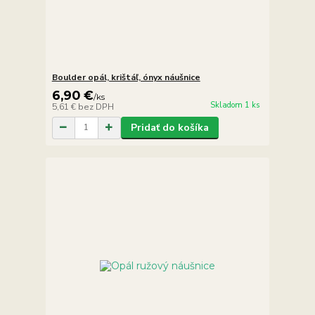
Boulder opál, krištáľ, ónyx náušnice
6,90 €
/
ks
Skladom 1 ks
5,61 €
bez DPH
Pridať do košíka