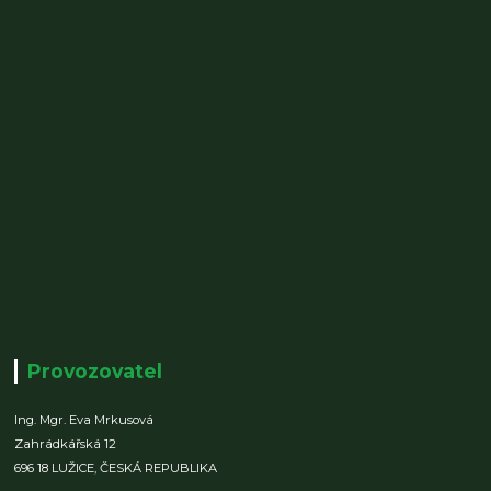
Provozovatel
Ing. Mgr. Eva Mrkusová
Zahrádkářská 12
696 18 LUŽICE,
ČESKÁ REPUBLIKA