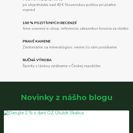
pri objednávke nad 40 € Slovenskou poštou pri platbe
vopred
100 % POZITÍVNYCH RECENZIÍ
Sme overený e-shop, referencie zákazníkov hovoria za všetko
PRAVÉ KAMENE
Zaoberáme sa mineralógiou, vieme čo vám ponúkame
RUČNÁ VÝROBA
Šperky s láskou vyrábame v Českej republike
Novinky z nášho blogu