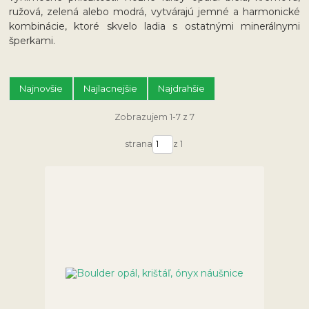
ružová, zelená alebo modrá, vytvárajú jemné a harmonické
kombinácie, ktoré skvelo ladia s ostatnými minerálnymi
šperkami.
Najnovšie
Najlacnejšie
Najdrahšie
Zobrazujem 1-7 z 7
strana
z 1