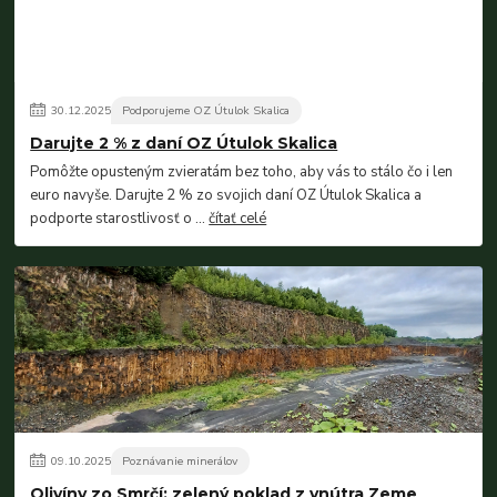
30
.
12
.
2025
Podporujeme OZ Útulok Skalica
Darujte 2 % z daní OZ Útulok Skalica
Pomôžte opusteným zvieratám bez toho, aby vás to stálo čo i len
euro navyše. Darujte 2 % zo svojich daní OZ Útulok Skalica a
podporte starostlivosť o ...
čítať celé
09
.
10
.
2025
Poznávanie minerálov
Olivíny zo Smrčí: zelený poklad z vnútra Zeme