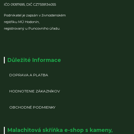
IČO 01097695,
DIČ CZ7559134055
Podnikatel je zapsán v živnostenském
rejstříku MÚ Hodonín,
registrovaný u Puncovního úřadu.
Důležité Informace
DOPRAVA A PLATBA
HODNOTENIE ZÁKAZNÍKOV
OBCHODNÉ PODMIENKY
Malachitová skříňka e-shop s kameny,