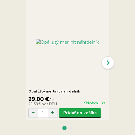
Opál žltý merlinit náhrdelník
Opál žltý m
29,00 €
16,90 €
/
ks
/
Skladom 1 ks
23,58 €
bez DPH
13,74 €
bez 
Pridať do košíka