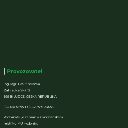
Provozovatel
Ing. Mgr. Eva Mrkusová
Zahrádkářská 12
696 18 LUŽICE,
ČESKÁ REPUBLIKA
IČO 01097695,
DIČ CZ7559134055
Podnikatel je zapsán v živnostenském
rejstříku MÚ Hodonín,