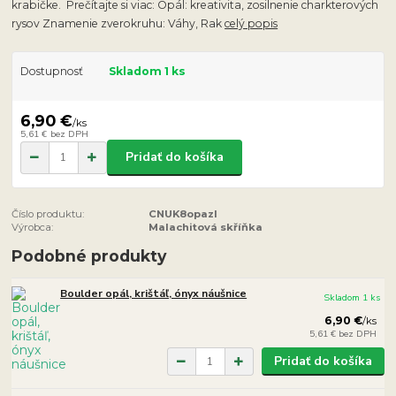
krabičke. Prečítajte si viac: Opál: kreativita, zosilnenie charkterových
rysov Znamenie zverokruhu: Váhy, Rak
celý popis
Dostupnosť
Skladom 1 ks
6,90 €
/
ks
5,61 €
bez DPH
Pridať do košíka
Číslo produktu:
CNUK8opazl
Výrobca:
Malachitová skříňka
Podobné produkty
Boulder opál, krištáľ, ónyx náušnice
Skladom 1 ks
6,90 €
/
ks
5,61 €
bez DPH
Pridať do košíka