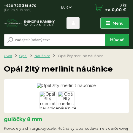
0
ks
+420 723 381 870
EUR
za
0,00 €
(Po-Pá, 9-18 hod.)
Menu
Hľadať
Úvod
Opál
Náušnice
Opál žltý merlinit náušnice
Opál žltý merlinit náušnice
guľôčky 8 mm
Kovodiely z chirurgickej ocele. Ručná výroba, dodávame v darčekovej