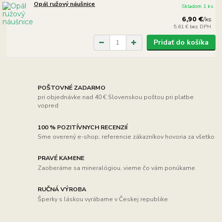
Opál ružový náušnice
Skladom 1 ks
6,90 €
/
ks
5,61 €
bez DPH
Pridať do košíka
POŠTOVNÉ ZADARMO
pri objednávke nad 40 € Slovenskou poštou pri platbe
vopred
100 % POZITÍVNYCH RECENZIÍ
Sme overený e-shop, referencie zákazníkov hovoria za všetko
PRAVÉ KAMENE
Zaoberáme sa mineralógiou, vieme čo vám ponúkame
RUČNÁ VÝROBA
Šperky s láskou vyrábame v Českej republike