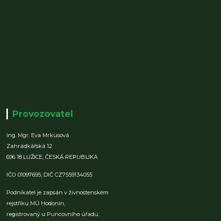
Provozovatel
Ing. Mgr. Eva Mrkusová
Zahrádkářská 12
696 18 LUŽICE,
ČESKÁ REPUBLIKA
IČO 01097695,
DIČ CZ7559134055
Podnikatel je zapsán v živnostenském
rejstříku MÚ Hodonín,
registrovaný u Puncovního úřadu.