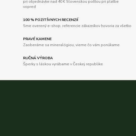
pri objednávke nad 40 € Slovenskou poštou pri platbe
vopred
100 % POZITÍVNYCH RECENZIÍ
Sme overený e-shop, referencie zákazníkov hovoria za všetko
PRAVÉ KAMENE
Zaoberáme sa mineralógiou, vieme čo vám ponúkame
RUČNÁ VÝROBA
Šperky s láskou vyrábame v Českej republike