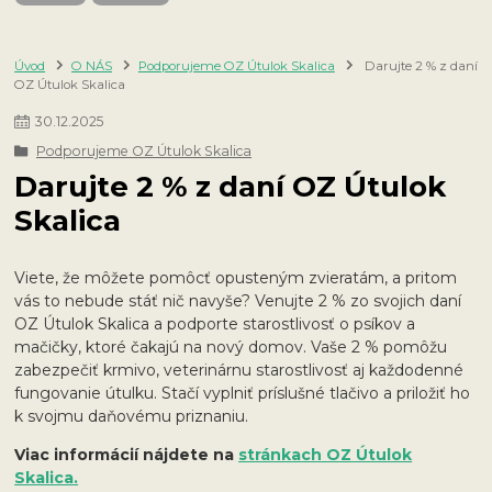
Úvod
O NÁS
Podporujeme OZ Útulok Skalica
Darujte 2 % z daní
OZ Útulok Skalica
30
.
12
.
2025
Podporujeme OZ Útulok Skalica
Darujte 2 % z daní OZ Útulok
Skalica
Viete, že môžete pomôcť opusteným zvieratám, a pritom
vás to nebude stáť nič navyše? Venujte 2 % zo svojich daní
OZ Útulok Skalica a podporte starostlivosť o psíkov a
mačičky, ktoré čakajú na nový domov. Vaše 2 % pomôžu
zabezpečiť krmivo, veterinárnu starostlivosť aj každodenné
fungovanie útulku. Stačí vyplniť príslušné tlačivo a priložiť ho
k svojmu daňovému priznaniu.
Viac informácií nájdete na
stránkach OZ Útulok
Skalica.