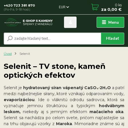
0
ks
+420 723 381 870
EUR
za
0,00 €
(Po-Pá, 9-18 hod.)
Menu
Hľadať
Úvod
Selenit
Selenit – TV stone, kameň
optických efektov
Selenit je
hydratovaný síran vápenatý CaSO₄·2H₂O
a patrí
medzi najbežnejšie sírany, ktoré vznikajú odparovaním vody,
evaporizáciou
. Ide o vláknitú odrodu sadrovca, ktorá sa
vyznačuje jemnou štruktúrou a typickým
hodvábnym
leskom,
niekedy aj s jemným efektom
mačacieho oka
.
Selenit sa nachádza po celom svete, pričom najčastejšie sa
na trhu objavujú vzorky z
Maroka
. Mimoriadne známe sú aj