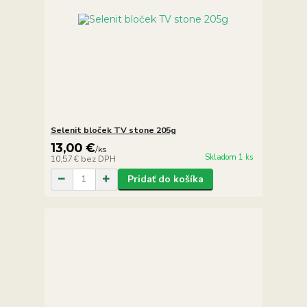
Selenit bloček TV stone 205g
13,00 €
/
ks
Skladom 1 ks
10,57 €
bez DPH
Pridať do košíka