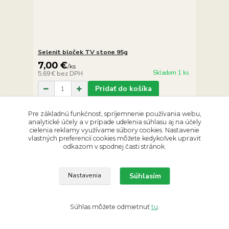
Selenit bloček TV stone 95g
7,00 €
/
ks
Skladom 1 ks
5,69 €
bez DPH
Pridať do košíka
Pre základnú funkčnosť, spríjemnenie používania webu,
analytické účely a v prípade udelenia súhlasu aj na účely
cielenia reklamy využívame súbory cookies. Nastavenie
vlastných preferencií cookies môžete kedykoľvek upraviť
odkazom v spodnej časti stránok.
Súhlasím
Nastavenia
Súhlas môžete odmietnuť
tu
.