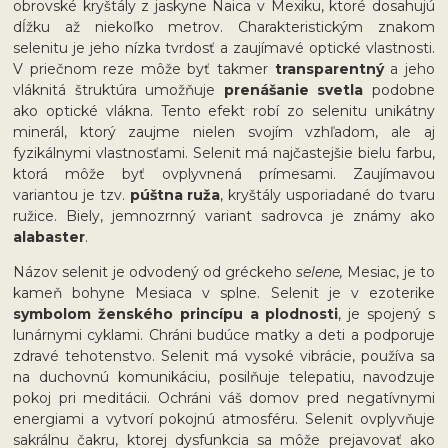
obrovské kryštály z jaskyne Naica v Mexiku, ktoré dosahujú
dĺžku až niekoľko metrov. Charakteristickým znakom
selenitu je jeho nízka tvrdosť a zaujímavé optické vlastnosti.
V priečnom reze môže byť takmer
transparentný
a jeho
vláknitá štruktúra umožňuje
prenášanie svetla
podobne
ako optické vlákna. Tento efekt robí zo selenitu unikátny
minerál, ktorý zaujme nielen svojím vzhľadom, ale aj
fyzikálnymi vlastnosťami. Selenit má najčastejšie bielu farbu,
ktorá môže byť ovplyvnená prímesami. Zaujímavou
variantou je tzv.
púštna ruža
, kryštály usporiadané do tvaru
ružice. Biely, jemnozrnný variant sadrovca je známy ako
alabaster
.
Názov selenit je odvodený od gréckeho
selene,
Mesiac, je to
kameň bohyne Mesiaca v splne. Selenit je v ezoterike
symbolom ženského princípu a plodnosti
, je spojený s
lunárnymi cyklami. Chráni budúce matky a deti a podporuje
zdravé tehotenstvo. Selenit má vysoké vibrácie, používa sa
na duchovnú komunikáciu, posilňuje telepatiu, navodzuje
pokoj pri meditácii. Ochráni váš domov pred negatívnymi
energiami a vytvorí pokojnú atmosféru. Selenit ovplyvňuje
sakrálnu čakru, ktorej dysfunkcia sa môže prejavovať ako