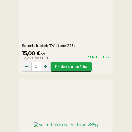
Selenit bloček TV stone 265g
15,00 €
/
ks
Skladom 1 ks
12,20 €
bez DPH
Pridať do košíka