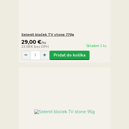
Selenit bloček TV stone 770g
29,00 €
/
ks
Skladom 1 ks
23,58 €
bez DPH
Pridať do košíka