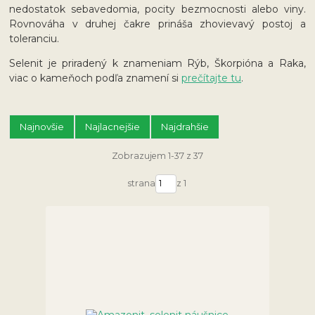
nedostatok sebavedomia, pocity bezmocnosti alebo viny.
Rovnováha v druhej čakre prináša zhovievavý postoj a
toleranciu.
Selenit je priradený k znameniam Rýb, Škorpióna a Raka,
viac o kameňoch podľa znamení si
prečítajte tu
.
Najnovšie
Najlacnejšie
Najdrahšie
Zobrazujem 1-37 z 37
strana
z 1