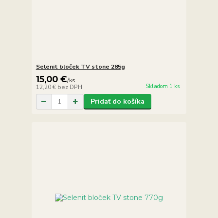
Selenit bloček TV stone 285g
15,00 €
/
ks
Skladom 1 ks
12,20 €
bez DPH
Pridať do košíka