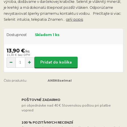
výroba, dodávame v darčekovej krabičke. Selenit je vláknitý minerál,
je krehký a má dokonalú štiepnosť pozdĺž vlákien. Odporúčame
nevystavovať šperky priamemu kontaktu s vodou. Prečítajte si viac:
Selenit: intuícia, telepatia Znamen...
celý popis
Dostupnosť
Skladom 1 ks
13,90 €
/
ks
11,30 €
bez DPH
Pridať do košíka
Číslo produktu:
ANRK6selmal
POŠTOVNÉ ZADARMO
pri objednávke nad 40 € Slovenskou poštou pri platbe
vopred
100 % POZITÍVNYCH RECENZIÍ