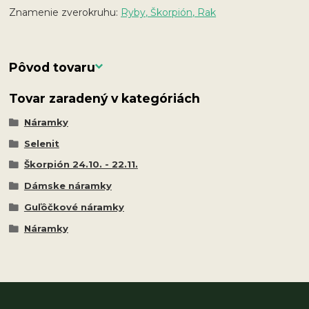
Znamenie zverokruhu:
Ryby, Škorpión, Rak
Pôvod tovaru
Tovar zaradený v kategóriách
Náramky
Selenit
Škorpión 24.10. - 22.11.
Dámske náramky
Guľôčkové náramky
Náramky