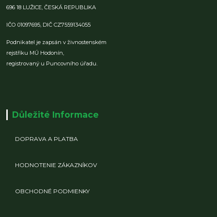
696 18 LUŽICE,
ČESKÁ REPUBLIKA
IČO 01097695,
DIČ CZ7559134055
Podnikatel je zapsán v živnostenském
rejstříku MÚ Hodonín,
registrovaný u Puncovního úřadu.
Důležité Informace
DOPRAVA A PLATBA
HODNOTENIE ZÁKAZNÍKOV
OBCHODNÉ PODMIENKY