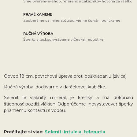
Sme overený e-shop, referencie zákazníkov hovoria za všetko
PRAVÉ KAMENE
Zaoberáme sa mineralógiou, vieme čo vám ponúkame
RUČNÁ VÝROBA
Šperky s láskou vyrábame v Českej republike
Obvod 18 cm, povrchová úprava proti poškriabaniu (živica).
Ručná výroba, dodávame v darčekovej krabičke.
Selenit je vláknitý minerál, je krehký a má dokonalú
štiepnosť pozdĺž vlákien. Odporúčame nevystavovať šperky
priamemu kontaktu s vodou.
Prečítajte si viac:
Selenit: intuícia, telepatia