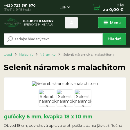
0
ks
+420 723 381 870
EUR
za
0,00 €
(Po-Pá, 9-18 hod.)
Menu
Hľadať
Úvod
Malachit
Náramky
Selenit náramok s malachitom
Selenit náramok s malachitom
guľôčky 6 mm, kvapka 18 x 10 mm
Obvod 18 cm, povrchová úprava proti poškriabaniu (živica). Ručná