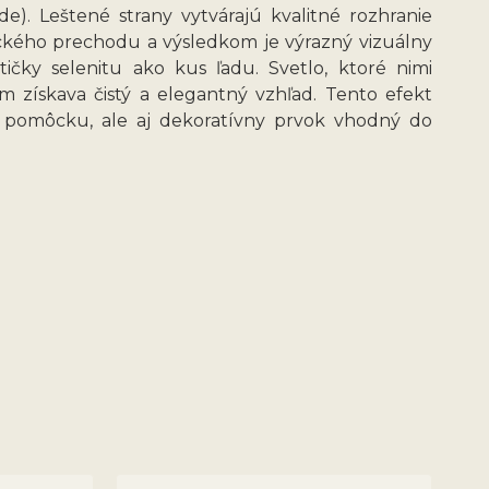
). Leštené strany vytvárajú kvalitné rozhranie
ického prechodu a výsledkom je výrazný vizuálny
ičky selenitu ako kus ľadu. Svetlo, ktoré nimi
ím získava čistý a elegantný vzhľad. Tento efekt
ckú pomôcku, ale aj dekoratívny prvok vhodný do