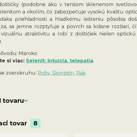
doštičky (podobne ako v tenšom sklenenom svetlovode
elenitom a okolím, čo zabezpečuje vysokú kvalitu opt
Vďaka priehľadnosti a hladkému lešteniu pôsobia došt
za, sa jemne rozptyľuje a povrch sa krásne rozžiari, č
 vizuálnu atraktivitu a robí z doštičiek nielen opti
.
 pôvodu: Maroko
te si viac:
Selenit: intuícia, telepatia
ie zverokruhu:
Ryby, Škorpión, Rak
 tovaru
aci tovar
8