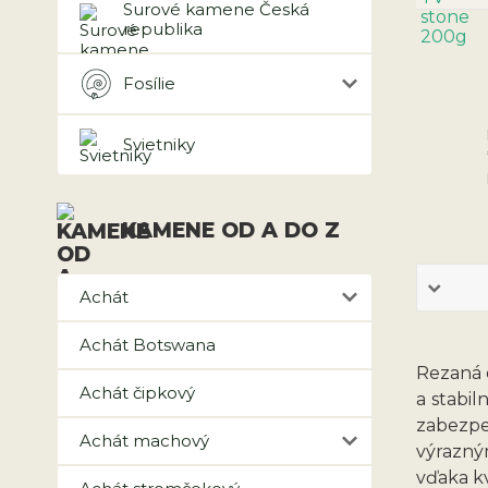
Surové kamene Česká
republika
Fosílie
Svietniky
KAMENE OD A DO Z
Achát
Achát Botswana
Rezaná 
Achát čipkový
a stabil
zabezpe
Achát machový
výrazný
vďaka kv