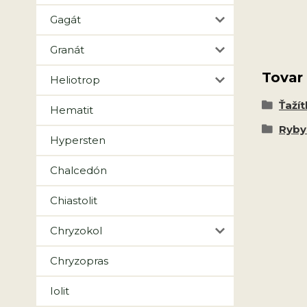
Gagát
Granát
Tovar
Heliotrop
Ťažít
Hematit
Ryby 
Hypersten
Chalcedón
Chiastolit
Chryzokol
Chryzopras
Iolit