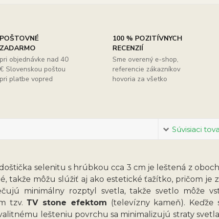
POŠTOVNÉ
100 % POZITÍVNYCH
ZADARMO
RECENZIÍ
pri objednávke nad 40
Sme overený e-shop,
€ Slovenskou poštou
referencie zákazníkov
pri platbe vopred
hovoria za všetko
Súvisiaci tov
doštička selenitu s hrúbkou cca 3 cm je leštená z obo
né, takže môžu slúžiť aj ako estetické ťažítko, pričom j
čujú minimálny rozptyl svetla, takže svetlo môže v
m tzv.
TV stone efektom
(televízny kameň). Keďže s
alitnému lešteniu povrchu sa minimalizujú straty svetla