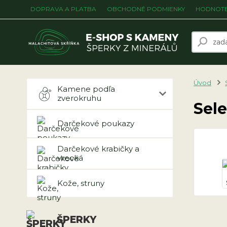
DOPRAVA A PLATBA
OBCHODNÉ PODMIENKY
HODNOTE
Úvod
Kamene podľa
zverokruhu
Sele
Darčekové poukazy
Darčekové krabičky a
vrecká
Kože, struny
ŠPERKY