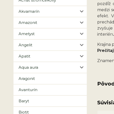
Achát stromčekový
pozdĺž 
medzi s
Akvamarín
efekt. 
prechád
Amazonit
zvyšuje
Ametyst
interiéru
Krajina
Angelit
Prečítaj
Apatit
Znamen
Aqua aura
Aragonit
Pôvod
Avanturín
Baryt
Súvisi
Biotit