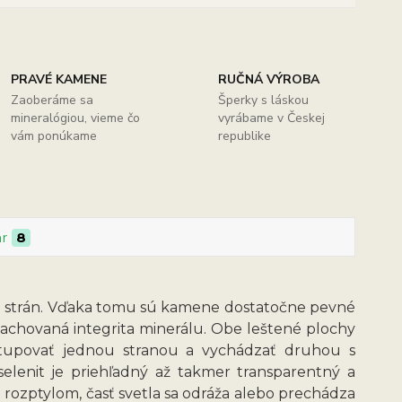
PRAVÉ KAMENE
RUČNÁ VÝROBA
Zaoberáme sa
Šperky s láskou
mineralógiou, vieme čo
vyrábame v Českej
vám ponúkame
republike
ar
8
ch strán. Vďaka tomu sú kamene dostatočne pevné
e zachovaná integrita minerálu. Obe leštené plochy
stupovať jednou stranou a vychádzať druhou s
elenit je priehľadný až takmer transparentný a
 rozptylom, časť svetla sa odráža alebo prechádza