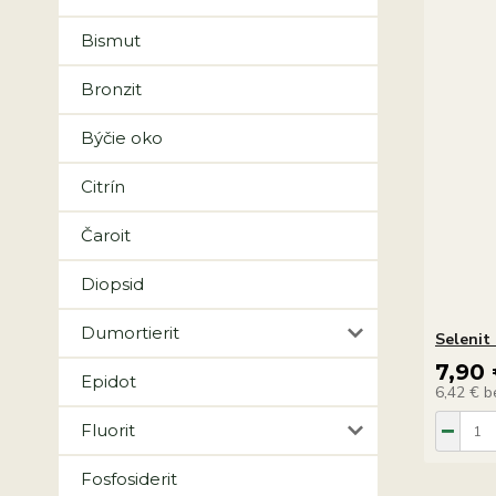
Bismut
Bronzit
Býčie oko
Citrín
Čaroit
Diopsid
Dumortierit
Selenit
7,90
Epidot
6,42 €
b
Fluorit
Fosfosiderit