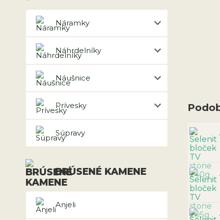
Náramky
Náhrdelníky
Náušnice
Prívesky
Podob
Súpravy
BRÚSENÉ KAMENE
Anjeli