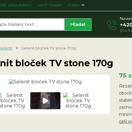
NIE ZÁKAZNÍKOV
VÁTIŤ TOVAR
O NÁS
Neviet
Hľadať
+420
(Po-Pá
Selenit
Selenit bloček TV stone 170g
nit bloček TV stone 170g
75 
Rezaná
oboch
stabil
zachov
minimá
celý p