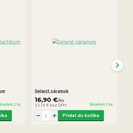
tom
Selenit náramok
Sel
16,90 €
8
/
ks
kladom 1 ks
Skladom 1 ks
13,74 €
bez DPH
7,
šíka
Pridať do košíka