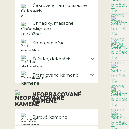
Čakrové a harmonizačné
sady
Chňapky, masážne
kamene
Srdca, srdiečka
Ťažítka, dekorácie
Tromlované kamene
NEOPRACOVANÉ
KAMENE
Surové kamene