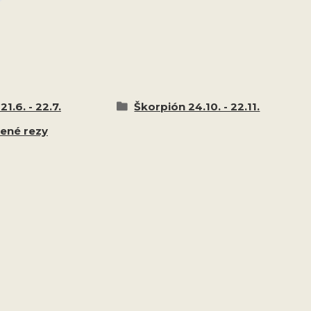
21.6. - 22.7.
Škorpión 24.10. - 22.11.
tené rezy