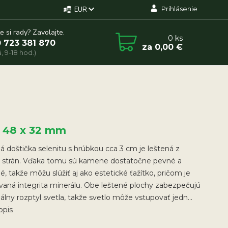
Prihlásenie
EUR
e si rady? Zavolajte.
0
ks
 723 381 870
za
0,00 €
, 9-18 hod.)
x 48 x 32 mm
 doštička selenitu s hrúbkou cca 3 cm je leštená z
 strán. Vďaka tomu sú kamene dostatočne pevné a
né, takže môžu slúžiť aj ako estetické ťažítko, pričom je
aná integrita minerálu. Obe leštené plochy zabezpečujú
lny rozptyl svetla, takže svetlo môže vstupovať jedn...
opis