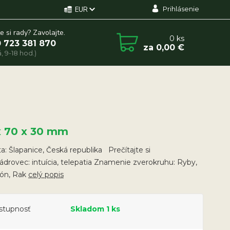
Prihlásenie
EUR
e si rady? Zavolajte.
0
ks
 723 381 870
za
0,00 €
, 9-18 hod.)
x 70 x 30 mm
ta: Šlapanice, Česká republika Prečítajte si
Sádrovec: intuícia, telepatia Znamenie zverokruhu: Ryby,
ión, Rak
celý popis
stupnosť
Skladom 1 ks