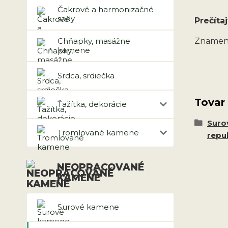
Čakrové a harmonizačné
sady
Prečítaj
Chňapky, masážne
Znamen
kamene
Srdca, srdiečka
Tovar
Ťažítka, dekorácie
Suro
Tromlované kamene
repu
NEOPRACOVANÉ
KAMENE
Surové kamene