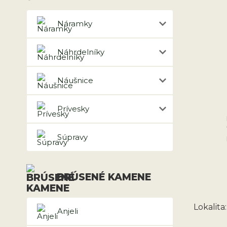
Náramky
Náhrdelníky
Náušnice
Prívesky
Súpravy
BRÚSENÉ KAMENE
Lokalita
Anjeli