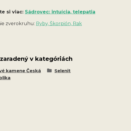
te si viac:
Sádrovec: intuícia, telepatia
ie zverokruhu:
Ryby, Škorpión, Rak
 zaradený v kategóriách
vé kamene Česká
Selenit
blika