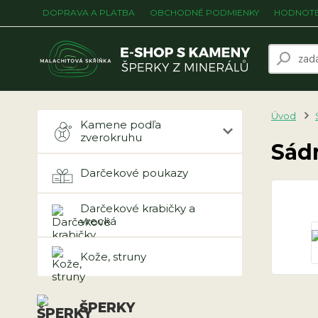
DOPRAVA A PLATBA
OBCHODNÉ PODMIENKY
HODNOTE
Úvod
Kamene podľa
zverokruhu
Sád
Darčekové poukazy
Darčekové krabičky a
vrecká
Kože, struny
ŠPERKY