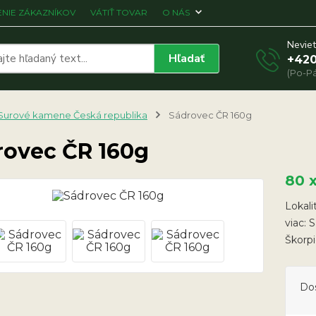
NIE ZÁKAZNÍKOV
VÁTIŤ TOVAR
O NÁS
Neviet
Hľadať
+420
(Po-Pá
Surové kamene Česká republika
Sádrovec ČR 160g
rovec ČR 160g
80 
Lokali
viac: 
Škorp
Do