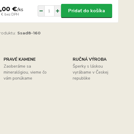
,00 €
/
ks
Pridať do košíka
 €
bez DPH
produktu:
Ssad8-160
PRAVÉ KAMENE
RUČNÁ VÝROBA
Zaoberáme sa
Šperky s láskou
mineralógiou, vieme čo
vyrábame v Českej
vám ponúkame
republike