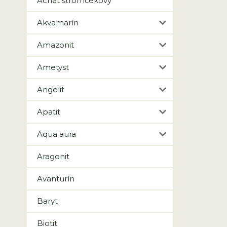
Achát stromčekový
Akvamarín
Amazonit
Ametyst
Angelit
Apatit
Aqua aura
Aragonit
Avanturín
Baryt
Biotit