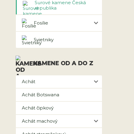
Surové kamene Česká
republika
Fosílie
Svietniky
KAMENE OD A DO Z
Achát
Achát Botswana
Achát čipkový
Achát machový