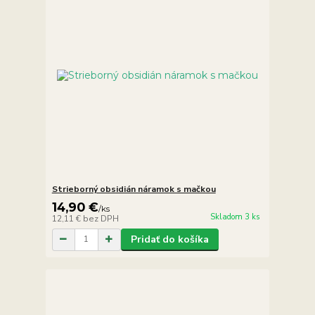
Strieborný obsidián náramok s mačkou
14,90 €
/
ks
Skladom 3 ks
12,11 €
bez DPH
Pridať do košíka