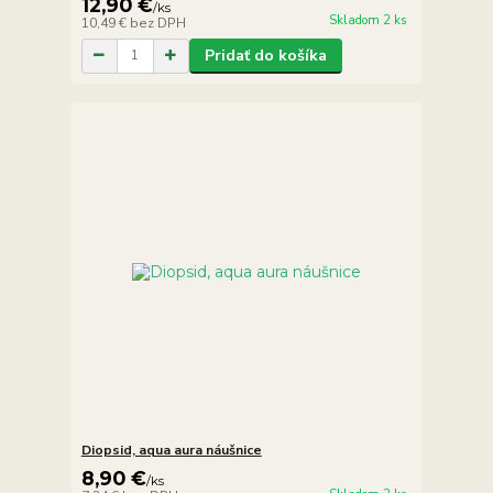
12,90 €
/
ks
Skladom 2 ks
10,49 €
bez DPH
Pridať do košíka
Diopsid, aqua aura náušnice
8,90 €
/
ks