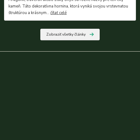
kameň. Táto dekoratívna hornina, ktorá vyniká svojou vrstevnatou
štruktúrou a krásnym...
čítať celé
Zobraziť všetky články