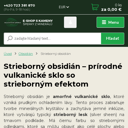
0
ks
+420 723 381 870
EUR
za
0,00 €
(Po-Pá, 9-18 hod.)
Menu
Hľadať
Úvod
Obsidián
Strieborný obsidián
Strieborný obsidián – prírodné
vulkanické sklo so
strieborným efektom
Strieborný obsidián je
amorfné vulkanické sklo
, ktoré
vzniká prudkým ochladením lávy. Tento proces zabraňuje
tvorbe minerálnych kryštálov a zachytáva jemné inklúzie,
ktoré vytvárajú typický
strieborný lesk
(silver sheen) na
tmavom podklade. Má čiernu farbu so striebornými
odleskami, ktoré sa môžu objaviť ako celé plochy alebo