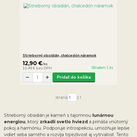
Strieborný obsidián, chalcedón náramok
12,90 €
/
ks
Skladom 1 ks
10,49 €
bez DPH
Pridať do košíka
strana
z 1
Strieborný obsidián je kameň s tajomnou
lunárnou
energiou
, ktorý
zrkadlí svetlo hviezd
a prináša vnútorný
pokoj a harmóniu. Podporuje introspekciu, umožňuje lepšie
vidieť seba samého a rozvíja trpezlivosť aj vytrvalosť. Tento