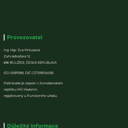
Provozovatel
Ing. Mgr. Eva Mrkusová
Zahrádkářská 12
696 18 LUŽICE,
ČESKÁ REPUBLIKA
IČO 01097695,
DIČ CZ7559134055
Podnikatel je zapsán v živnostenském
rejstříku MÚ Hodonín,
registrovaný u Puncovního úřadu.
Důležité Informace