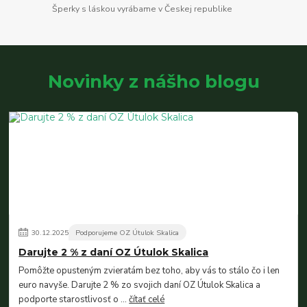
Šperky s láskou vyrábame v Českej republike
Novinky z nášho blogu
30
.
12
.
2025
Podporujeme OZ Útulok Skalica
Darujte 2 % z daní OZ Útulok Skalica
Pomôžte opusteným zvieratám bez toho, aby vás to stálo čo i len
euro navyše. Darujte 2 % zo svojich daní OZ Útulok Skalica a
podporte starostlivosť o ...
čítať celé