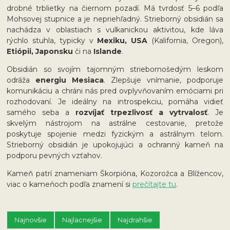
drobné trblietky na čiernom pozadí. Má tvrdosť 5–6 podľa
Mohsovej stupnice a je nepriehľadný. Strieborný obsidián sa
nachádza v oblastiach s vulkanickou aktivitou, kde láva
rýchlo stuhla, typicky v
Mexiku, USA
(Kalifornia, Oregon),
Etiópii, Japonsku
či na
Islande
.
Obsidián so svojím tajomným striebornošedým leskom
odráža
energiu Mesiaca
. Zlepšuje vnímanie, podporuje
komunikáciu a chráni nás pred ovplyvňovaním emóciami pri
rozhodovaní. Je ideálny na introspekciu, pomáha vidieť
samého seba a
rozvíjať trpezlivosť a vytrvalosť
. Je
skvelým nástrojom na astrálne cestovanie, pretože
poskytuje spojenie medzi fyzickým a astrálnym telom.
Strieborný obsidián je upokojujúci a ochranný kameň na
podporu pevných vzťahov.
Kameň patrí znameniam Škorpióna, Kozorožca a Blížencov,
viac o kameňoch podľa znamení si
prečítajte tu
.
Najnovšie
Najlacnejšie
Najdrahšie