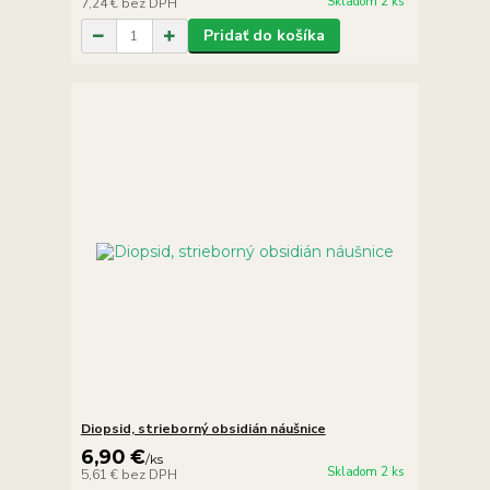
Skladom 2 ks
7,24 €
bez DPH
Pridať do košíka
Diopsid, strieborný obsidián náušnice
6,90 €
/
ks
Skladom 2 ks
5,61 €
bez DPH