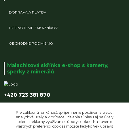
DOPRAVA A PLATBA
HODNOTENIE ZÁKAZNÍKOV
OBCHODNÉ PODMIENKY
Malachitová skříňka e-shop s kameny,
šperky z minerálů
+420 723 381 870
info@malachitovaskrinka.cz
Pre základnú funkčnosť, spríjemnenie používania webu,
analytické účely a v prípade udelenia súhlasu aj na účely
cielenia reklamy využívame súbory cookies. Nastavenie
vlastných preferencií cookies môžete kedykoľvek upraviť