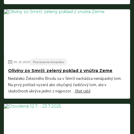
09
.
10
.
2025
Poznávanie minerálov
Olivíny zo Smrčí: zelený poklad z vnútra Zeme
Neďaleko Železného Brodu sa v Smrčí nachádza nenápadný lom.
Na prvý pohľad vyzerá ako obyčajný čadičový lom, ale v
skutočnosti ukrýva jedno z najpozor...
čítať celé