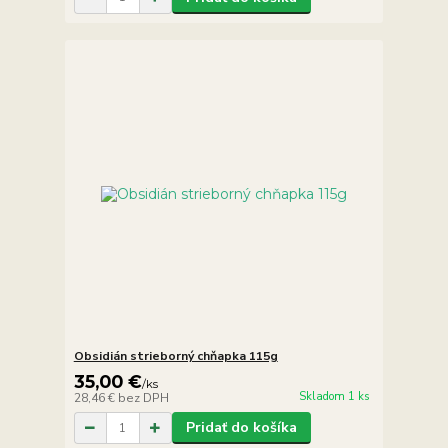
Obsidián strieborný chňapka 115g
35,00 €
/
ks
Skladom 1 ks
28,46 €
bez DPH
Pridať do košíka