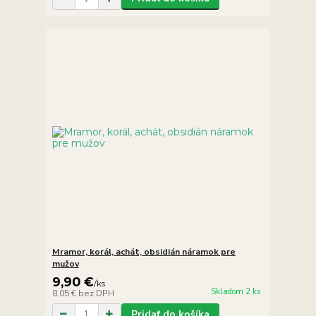
Mramor, korál, achát, obsidián náramok pre
mužov
9,90 €
/
ks
Skladom 2 ks
8,05 €
bez DPH
Pridať do košíka