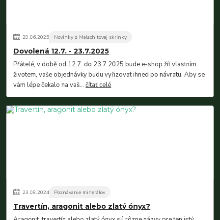
29
.
06
.
2025
Novinky z Malachitovej skrinky
Dovolená 12.7. - 23.7.2025
Přátelé, v době od 12.7. do 23.7.2025 bude e-shop žít vlastním
životem, vaše objednávky budu vyřizovat ihned po návratu. Aby se
vám lépe čekalo na vaš...
čítať celé
23
.
08
.
2024
Poznávanie minerálov
Travertín, aragonit alebo zlatý ónyx?
Aragonit, travertín alebo zlatý ónyx sú rôzne názvy pre ten istý