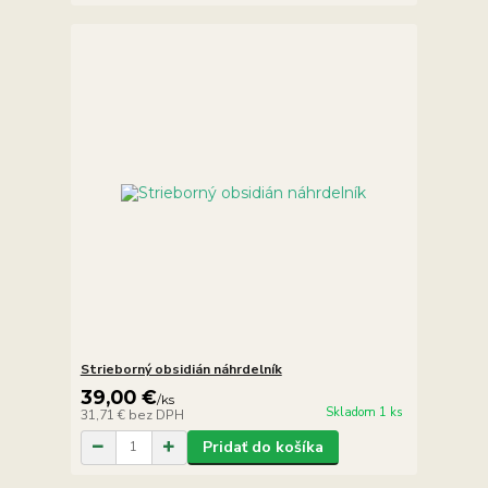
Strieborný obsidián náhrdelník
39,00 €
/
ks
Skladom 1 ks
31,71 €
bez DPH
Pridať do košíka