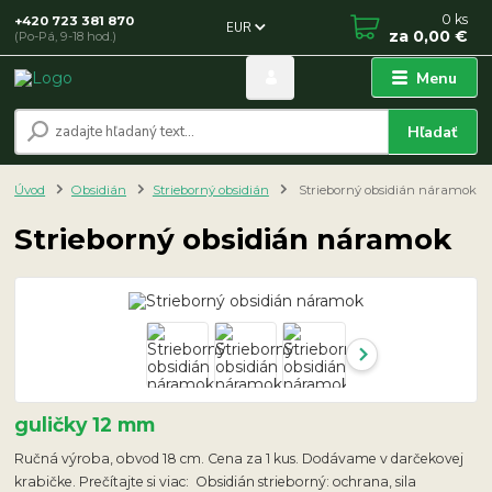
0
ks
+420 723 381 870
EUR
za
0,00 €
(Po-Pá, 9-18 hod.)
Menu
Hľadať
Úvod
Obsidián
Strieborný obsidián
Strieborný obsidián náramok
Strieborný obsidián náramok
guličky 12 mm
Ručná výroba, obvod 18 cm. Cena za 1 kus. Dodávame v darčekovej
krabičke. Prečítajte si viac: Obsidián strieborný: ochrana, sila