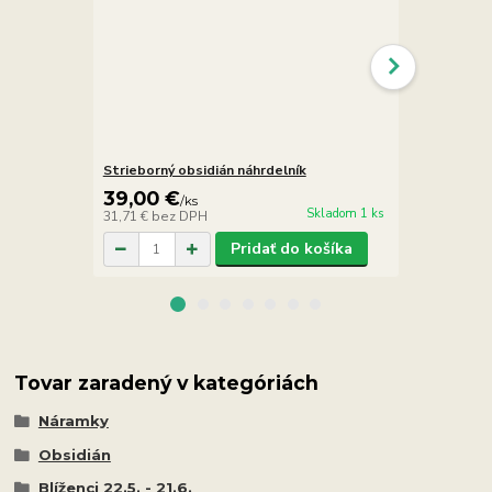
Strieborný obsidián náhrdelník
Obsidián sn
39,00 €
13,90 €
/
ks
/
Skladom 1 ks
31,71 €
bez DPH
11,30 €
bez 
Pridať do košíka
Tovar zaradený v kategóriách
Náramky
Obsidián
Blíženci 22.5. - 21.6.