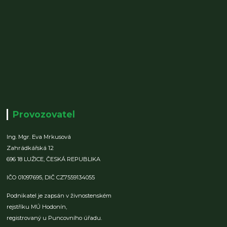
Provozovatel
Ing. Mgr. Eva Mrkusová
Zahrádkářská 12
696 18 LUŽICE,
ČESKÁ REPUBLIKA
IČO 01097695,
DIČ CZ7559134055
Podnikatel je zapsán v živnostenském
rejstříku MÚ Hodonín,
registrovaný u Puncovního úřadu.