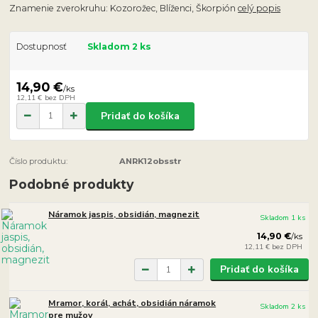
Znamenie zverokruhu: Kozorožec, Blíženci, Škorpión
celý popis
Dostupnosť
Skladom 2 ks
14,90 €
/
ks
12,11 €
bez DPH
Pridať do košíka
Číslo produktu:
ANRK12obsstr
Podobné produkty
Náramok jaspis, obsidián, magnezit
Skladom 1 ks
14,90 €
/
ks
12,11 €
bez DPH
Pridať do košíka
Mramor, korál, achát, obsidián náramok
Skladom 2 ks
pre mužov