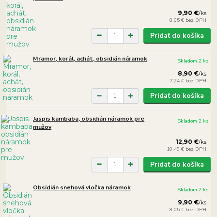
9,90 €
/
ks
8,05 €
bez DPH
Pridať do košíka
Mramor, korál, achát, obsidián náramok
Skladom 2 ks
8,90 €
/
ks
7,24 €
bez DPH
Pridať do košíka
Jaspis kambaba, obsidián náramok pre
Skladom 2 ks
mužov
12,90 €
/
ks
10,49 €
bez DPH
Pridať do košíka
Obsidián snehová vločka náramok
Skladom 2 ks
9,90 €
/
ks
8,05 €
bez DPH