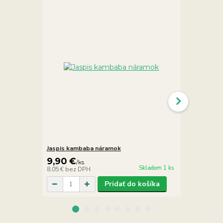
Jaspis kambaba náramok
Jaspis kamb
9,90 €
7,90 €
/
ks
/
ks
Skladom 1 ks
8,05 €
bez DPH
6,42 €
bez D
Pridať do košíka