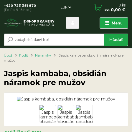
0
ks
+420 723 381 870
EUR
za
0,00 €
(Po-Pá, 9-18 hod.)
Menu
Hľadať
Úvod
Ryolit
Náramky
Jaspis kambaba, obsidián náramok pre
mužov
Jaspis kambaba, obsidián
náramok pre mužov