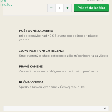
10,49 €
bez DPH
Pridať do košíka
POŠTOVNÉ ZADARMO
pri objednávke nad 40 € Slovenskou poštou pri platbe
vopred
100 % POZITÍVNYCH RECENZIÍ
Sme overený e-shop, referencie zákazníkov hovoria za všetko
PRAVÉ KAMENE
Zaoberáme sa mineralógiou, vieme čo vám ponúkame
RUČNÁ VÝROBA
Šperky s láskou vyrábame v Českej republike