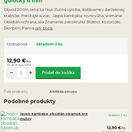
guľôčky 6 mm
Obvod 20 cm, cena za 1 kus. Ručná výroba, dodávame v darčekovej
krabičke. Prečítajte si viac: Jaspis kambaba: rovnováha, vnímanie
Obsidián: ochrana, sila Znamenie zverokruhu: Blíženci, Kozorožec,
Škorpión, Panna
celý popis
Dostupnosť
Skladom 2 ks
12,90 €
/
ks
10,49 €
bez DPH
Pridať do košíka
Číslo produktu:
ANRK6kamobs
Podobné produkty
Jaspis kambaba, obsidián náramok pre
Skladom 2 ks
mužov
12,90 €
/
ks