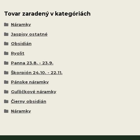
Tovar zaradený v kategóriách
Náramky
Jaspisy ostatné
Obsidián
Ryolit
Panna 23.8. - 23.9.
Škorpión 24.10. - 22.11.
Pánske náramky
Guľôčkové náramky
Čierny obsidián
Náramky