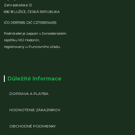
Zahrádkářská 12
696 18 LUŽICE,
ČESKÁ REPUBLIKA
IČO 01097695,
DIČ CZ7559134055
Podnikatel je zapsán v živnostenském
rejstříku MÚ Hodonín,
registrovaný u Puncovního úřadu.
Důležité Informace
DOPRAVA A PLATBA
HODNOTENIE ZÁKAZNÍKOV
OBCHODNÉ PODMIENKY