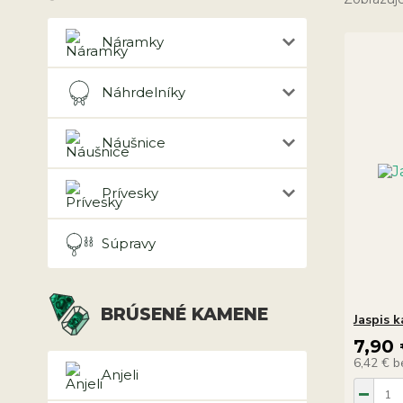
Náramky
Náhrdelníky
Náušnice
Prívesky
Súpravy
BRÚSENÉ KAMENE
Jaspis 
7,90
6,42 €
b
Anjeli