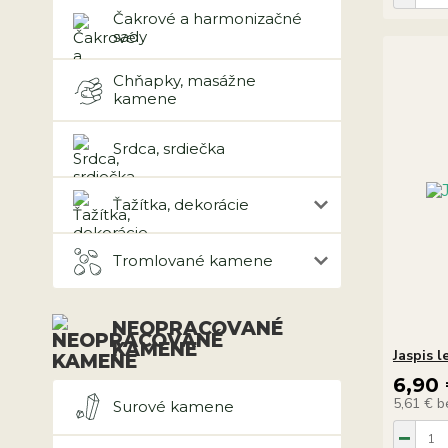
Čakrové a harmonizačné
sady
Chňapky, masážne
kamene
Srdca, srdiečka
Ťažítka, dekorácie
Tromlované kamene
NEOPRACOVANÉ
KAMENE
Jaspis 
6,90
5,61 €
b
Surové kamene