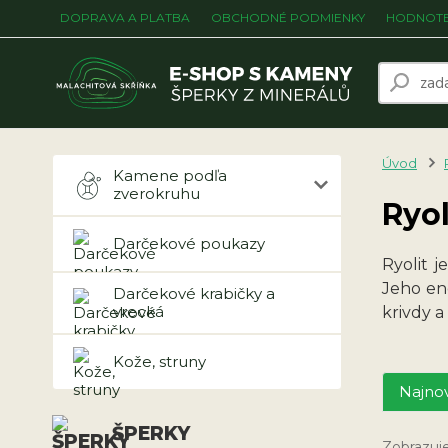
DOPRAVA A PLATBA
OBCHODNÉ PODMIENKY
HODNOTE
Úvod
Kamene podľa
zverokruhu
Ryol
Darčekové poukazy
Ryolit 
Jeho en
Darčekové krabičky a
vrecká
krivdy a
Kože, struny
Najnov
ŠPERKY
Zobrazuj