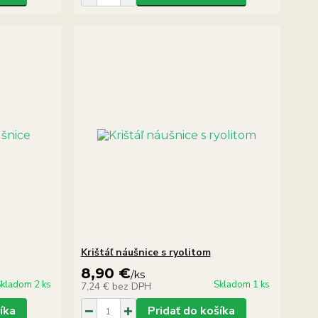
Krištáľ náušnice s ryolitom
8,90 €
/
ks
kladom 2 ks
Skladom 1 ks
7,24 €
bez DPH
íka
Pridať do košíka