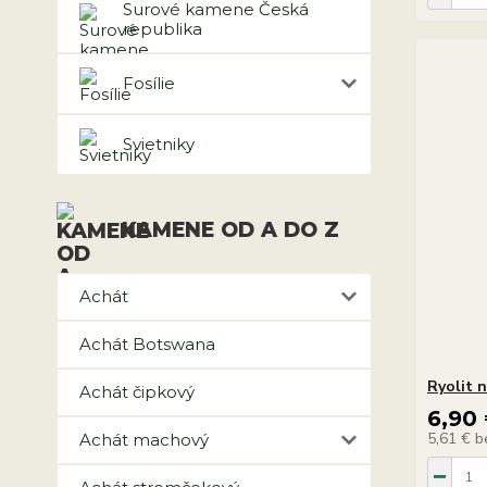
Surové kamene Česká
republika
Fosílie
Svietniky
KAMENE OD A DO Z
Achát
Achát Botswana
Ryolit 
Achát čipkový
6,90
5,61 €
b
Achát machový