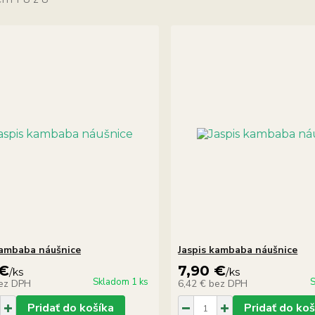
kambaba náušnice
Jaspis kambaba náušnice
 €
7,90 €
/
ks
/
ks
Skladom 1 ks
S
ez DPH
6,42 €
bez DPH
Pridať do košíka
Pridať do koš