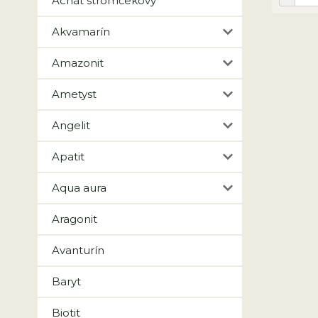
Achát stromčekový
Akvamarín
Amazonit
Ametyst
Angelit
Apatit
Aqua aura
Aragonit
Avanturín
Baryt
Biotit