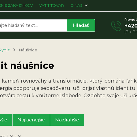
NIE ZÁKAZNÍKOV
VÁTIŤ TOVAR
O NÁS
Neviet
Hľadať
+420
(Po-Pá
Ryolit
Náušnice
it náušnice
je kameň rovnováhy a transformácie, ktorý pomáha ľahk
ergia podporuje sebadôveru, učí prijať vlastnú identitu
 otvára cestu k vnútornej slobode. Ozdobte svoje uši krás
šie
Najlacnejšie
Najdrahšie
em 1-8 z 8