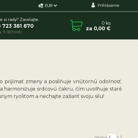
Prihlásenie
EUR
e si rady? Zavolajte.
0
ks
 723 381 870
za
0,00 €
, 9-18 hod.)
o prijímať zmeny a posilňuje vnútornú odolnosť.
 a harmonizuje srdcovú čakru, čím uvoľňuje staré
nym ryolitom a nechajte zažiariť svoju silu!
strana
z 1