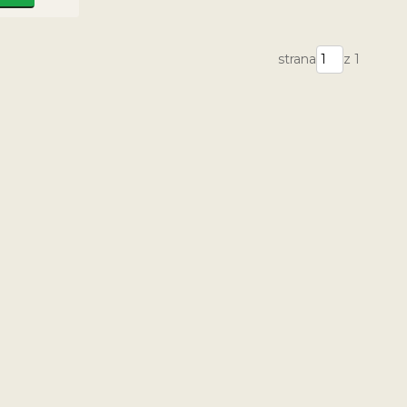
strana
z 1