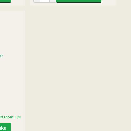
kladom 1 ks
íka