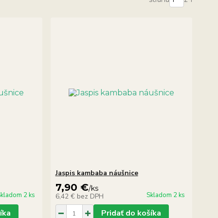
Jaspis kambaba náušnice
7,90 €
/
ks
kladom 2 ks
Skladom 2 ks
6,42 €
bez DPH
íka
Pridať do košíka