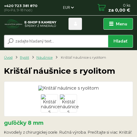
0
ks
+420 723 381 870
EUR
za
0,00 €
(Po-Pá, 9-18 hod.)
Menu
Hľadať
Úvod
Ryolit
Náušnice
Krištáľ náušnice s ryolitom
Krištáľ náušnice s ryolitom
guľôčky 8 mm
Kovodiely z chirurgickej ocele. Ručná výroba. Prečítajte si viac: Krištáľ: