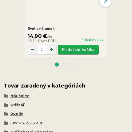
Ryolit náramok
Ryolit L
14,90 €
2,90 €
/
ks
/
ks
Skladom 2 ks
12,11 €
bez DPH
2,36 €
bez D
Pridať do košíka
Tovar zaradený v kategóriách
Náušnice
Krištáľ
Ryolit
Lev 23.7. - 22.8.
Guľôčkové náušnice