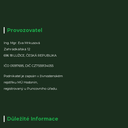
Provozovatel
Ing. Mgr. Eva Mrkusová
Zahrádkářská 12
696 18 LUŽICE,
ČESKÁ REPUBLIKA
IČO 01097695,
DIČ CZ7559134055
Podnikatel je zapsán v živnostenském
rejstříku MÚ Hodonín,
registrovaný u Puncovního úřadu.
Důležité Informace