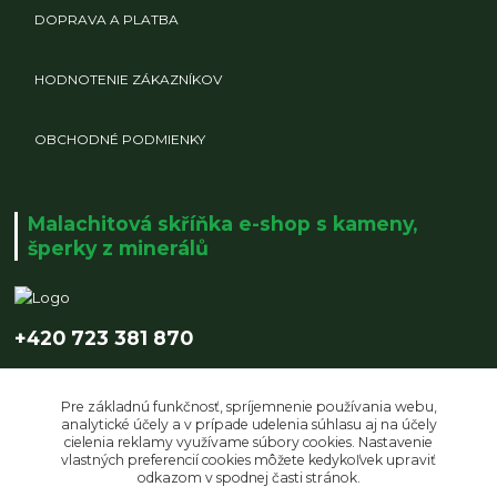
DOPRAVA A PLATBA
HODNOTENIE ZÁKAZNÍKOV
OBCHODNÉ PODMIENKY
Malachitová skříňka e-shop s kameny,
šperky z minerálů
+420 723 381 870
info@malachitovaskrinka.cz
Pre základnú funkčnosť, spríjemnenie používania webu,
analytické účely a v prípade udelenia súhlasu aj na účely
cielenia reklamy využívame súbory cookies. Nastavenie
vlastných preferencií cookies môžete kedykoľvek upraviť
odkazom v spodnej časti stránok.