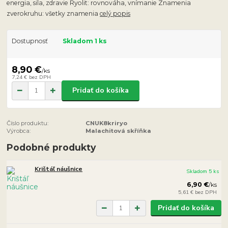
energia, sila, zdravie Ryolit: rovnováha, vnímanie Znamenia
zverokruhu: všetky znamenia
celý popis
Dostupnosť
Skladom 1 ks
8,90 €
/
ks
7,24 €
bez DPH
Pridať do košíka
Číslo produktu:
CNUK8kriryo
Výrobca:
Malachitová skříňka
Podobné produkty
Krištáľ náušnice
Skladom 5 ks
6,90 €
/
ks
5,61 €
bez DPH
Pridať do košíka