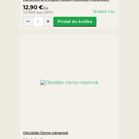
12,90 €
/
ks
Skladom 1 ks
10,49 €
bez DPH
Pridať do košíka
Obsidián čierny náramok