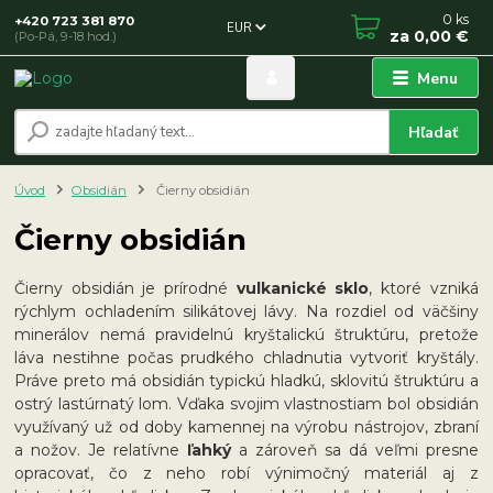
0
ks
+420 723 381 870
EUR
za
0,00 €
(Po-Pá, 9-18 hod.)
Menu
Hľadať
Úvod
Obsidián
Čierny obsidián
Čierny obsidián
Čierny obsidián je prírodné
vulkanické sklo
, ktoré vzniká
rýchlym ochladením silikátovej lávy. Na rozdiel od väčšiny
minerálov nemá pravidelnú kryštalickú štruktúru, pretože
láva nestihne počas prudkého chladnutia vytvoriť kryštály.
Práve preto má obsidián typickú hladkú, sklovitú štruktúru a
ostrý lastúrnatý lom. Vďaka svojim vlastnostiam bol obsidián
využívaný už od doby kamennej na výrobu nástrojov, zbraní
a nožov. Je relatívne
ľahký
a zároveň sa dá veľmi presne
opracovať, čo z neho robí výnimočný materiál aj z