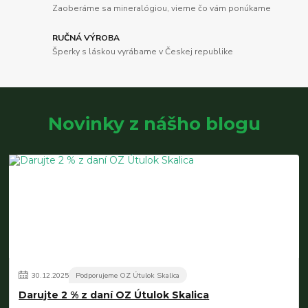
Zaoberáme sa mineralógiou, vieme čo vám ponúkame
RUČNÁ VÝROBA
Šperky s láskou vyrábame v Českej republike
Novinky z nášho blogu
30
.
12
.
2025
Podporujeme OZ Útulok Skalica
Darujte 2 % z daní OZ Útulok Skalica