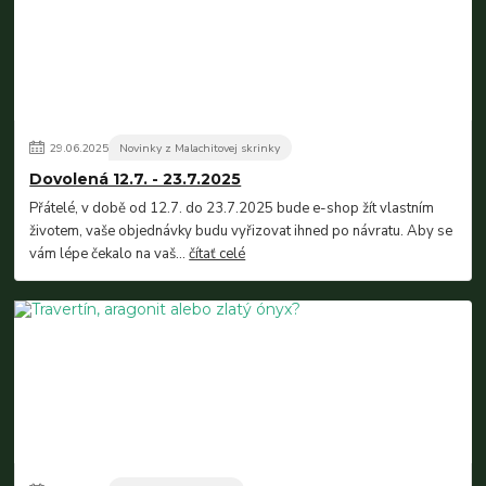
29
.
06
.
2025
Novinky z Malachitovej skrinky
Dovolená 12.7. - 23.7.2025
Přátelé, v době od 12.7. do 23.7.2025 bude e-shop žít vlastním
životem, vaše objednávky budu vyřizovat ihned po návratu. Aby se
vám lépe čekalo na vaš...
čítať celé