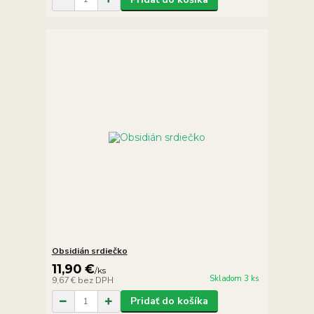
Obsidián srdiečko
11,90 €
/
ks
Skladom 3 ks
9,67 €
bez DPH
Pridať do košíka