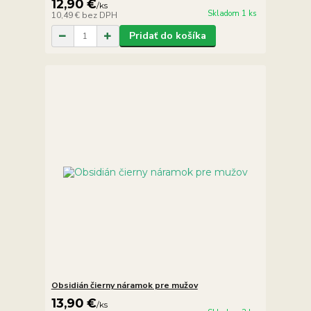
12,90 €
/
ks
Skladom 1 ks
10,49 €
bez DPH
Pridať do košíka
Obsidián čierny náramok pre mužov
13,90 €
/
ks