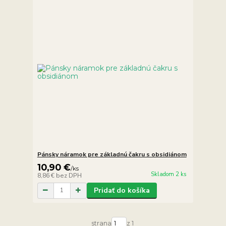
Pánsky náramok pre základnú čakru s obsidiánom
10,90 €
/
ks
Skladom 2 ks
8,86 €
bez DPH
Pridať do košíka
strana
z 1