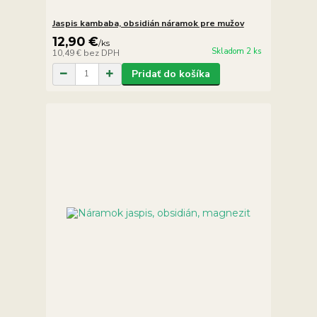
Jaspis kambaba, obsidián náramok pre mužov
12,90 €
/
ks
Skladom 2 ks
10,49 €
bez DPH
Pridať do košíka