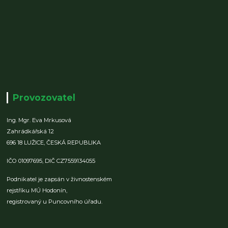
Provozovatel
Ing. Mgr. Eva Mrkusová
Zahrádkářská 12
696 18 LUŽICE,
ČESKÁ REPUBLIKA
IČO 01097695,
DIČ CZ7559134055
Podnikatel je zapsán v živnostenském
rejstříku MÚ Hodonín,
registrovaný u Puncovního úřadu.