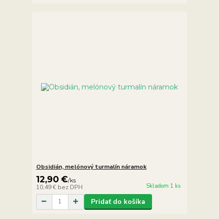
Obsidián, melónový turmalín náramok
12,90 €
/
ks
Skladom 1 ks
10,49 €
bez DPH
Pridať do košíka