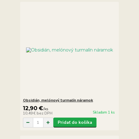
Obsidián, melónový turmalín náramok
12,90 €
/
ks
Skladom 1 ks
10,49 €
bez DPH
Pridať do košíka