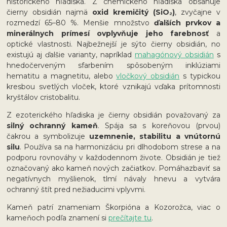
historického hľadiska. Z chemického hľadiska obsahuje
čierny obsidián najmä
oxid kremičitý (SiO₂)
, zvyčajne v
rozmedzí 65–80 %. Menšie množstvo
ďalších prvkov a
minerálnych prímesí ovplyvňuje jeho farebnosť
a
optické vlastnosti. Najbežnejší je sýto čierny obsidián, no
existujú aj ďalšie varianty, napríklad
mahagónový obsidián
s
hnedočerveným sfarbením spôsobeným inklúziami
hematitu a magnetitu, alebo
vločkový obsidián
s typickou
kresbou svetlých vloček, ktoré vznikajú vďaka prítomnosti
kryštálov cristobalitu.
Z ezoterického hľadiska je čierny obsidián považovaný za
silný ochranný kameň
. Spája sa s koreňovou (prvou)
čakrou a symbolizuje
uzemnenie, stabilitu a vnútornú
silu
. Používa sa na harmonizáciu pri dlhodobom strese a na
podporu rovnováhy v každodennom živote. Obsidián je tiež
označovaný ako kameň nových začiatkov. Pomáhazbaviť sa
negatívnych myšlienok, tlmí návaly hnevu a vytvára
ochranný štít pred nežiaducimi vplyvmi.
Kameň patrí znameniam Škorpióna a Kozorožca, viac o
kameňoch podľa znamení si
prečítajte tu
.