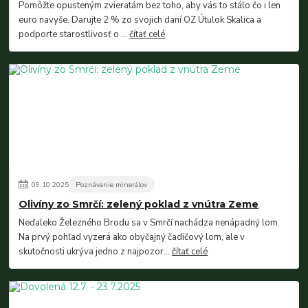
Pomôžte opusteným zvieratám bez toho, aby vás to stálo čo i len
euro navyše. Darujte 2 % zo svojich daní OZ Útulok Skalica a
podporte starostlivosť o ...
čítať celé
09
.
10
.
2025
Poznávanie minerálov
Olivíny zo Smrčí: zelený poklad z vnútra Zeme
Neďaleko Železného Brodu sa v Smrčí nachádza nenápadný lom.
Na prvý pohľad vyzerá ako obyčajný čadičový lom, ale v
skutočnosti ukrýva jedno z najpozor...
čítať celé