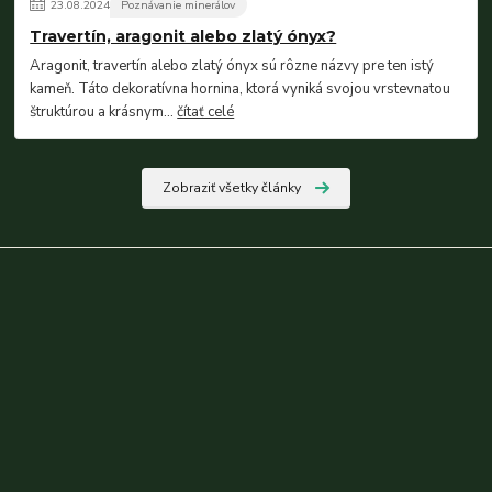
23
.
08
.
2024
Poznávanie minerálov
Travertín, aragonit alebo zlatý ónyx?
Aragonit, travertín alebo zlatý ónyx sú rôzne názvy pre ten istý
kameň. Táto dekoratívna hornina, ktorá vyniká svojou vrstevnatou
štruktúrou a krásnym...
čítať celé
Zobraziť všetky články