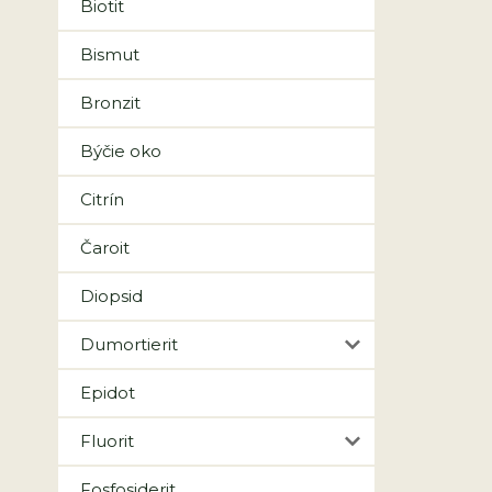
Biotit
Bismut
Bronzit
Býčie oko
Citrín
Čaroit
Diopsid
Dumortierit
Epidot
Fluorit
Fosfosiderit