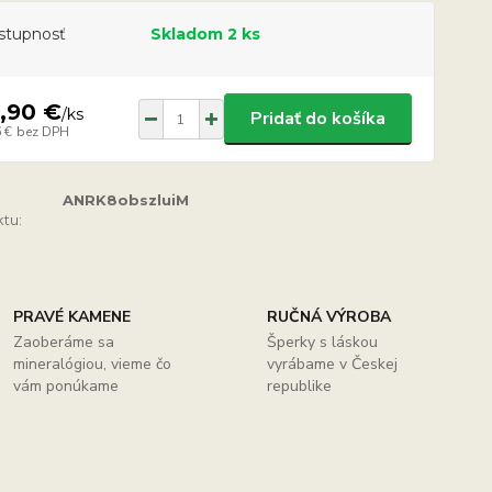
stupnosť
Skladom 2 ks
,90 €
/
ks
Pridať do košíka
 €
bez DPH
ANRK8obszluiM
tu:
PRAVÉ KAMENE
RUČNÁ VÝROBA
Zaoberáme sa
Šperky s láskou
mineralógiou, vieme čo
vyrábame v Českej
vám ponúkame
republike