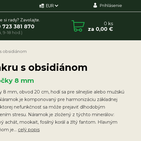
Prihlásenie
EUR
e si rady? Zavolajte.
0
ks
 723 381 870
za
0,00 €
, 9-18 hod.)
s obsidiánom
akru s obsidiánom
ôčky 8 mm
y 8 mm, obvod 20 cm, hodí sa pre silnejšie alebo mužskú
 Náramok je komponovaný pre harmonizáciu základnej
 ktorej nefunkčnosť sa môže prejaviť dlhodobým
ním stresu. Náramok je zložený z týchto minerálov:
vý achát, mookait, fosilný korál a žltý fantom. Hlavným
om je...
celý popis