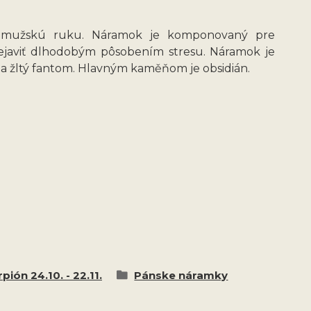
o mužskú ruku. Náramok je komponovaný pre
rejaviť dlhodobým pôsobením stresu. Náramok je
ál a žltý fantom. Hlavným kaměňom je obsidián.
pión 24.10. - 22.11.
Pánske náramky