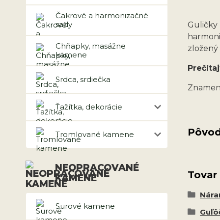
Čakrové a harmonizačné
sady
Guličk
harmoni
Chňapky, masážne
zložený 
kamene
Prečítaj
Srdca, srdiečka
Znamen
Ťažítka, dekorácie
Pôvod
Tromlované kamene
NEOPRACOVANÉ
Tovar
KAMENE
Nár
Surové kamene
Guľô