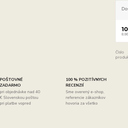
Do
10
8,86
Číslo
produk
POŠTOVNÉ
100 % POZITÍVNYCH
ZADARMO
RECENZIÍ
pri objednávke nad 40
Sme overený e-shop,
€ Slovenskou poštou
referencie zákazníkov
pri platbe vopred
hovoria za všetko