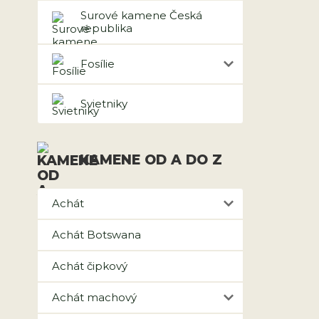
Surové kamene Česká
republika
Fosílie
Svietniky
KAMENE OD A DO Z
Achát
Achát Botswana
Achát čipkový
Achát machový