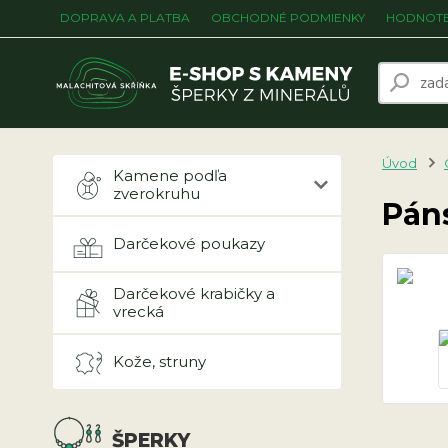
DOPRAVA A PLATBA
OBCHODNÉ PODMIENKY
HODNOTE
Úvod
Kamene podľa
zverokruhu
Pán
Darčekové poukazy
Darčekové krabičky a
vrecká
Kože, struny
ŠPERKY