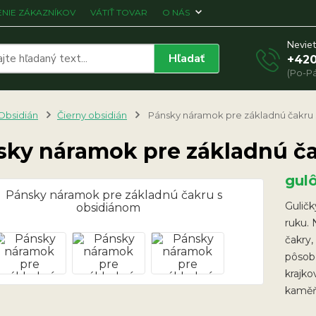
NIE ZÁKAZNÍKOV
VÁTIŤ TOVAR
O NÁS
Neviet
Hľadať
+420
(Po-Pá
Obsidián
Čierny obsidián
Pánsky náramok pre základnú čakru 
sky náramok pre základnú č
gul
Guličk
ruku.
čakry,
pôsobe
krajko
kaměň