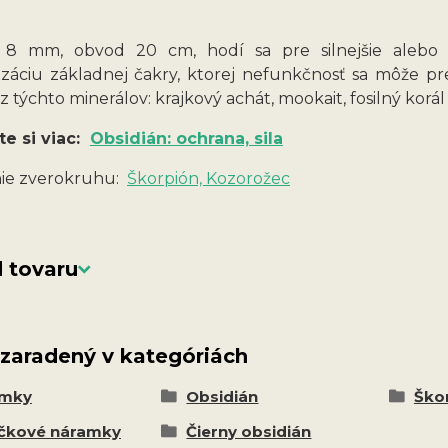
y 8 mm, obvod 20 cm, hodí sa pre silnejšie aleb
záciu základnej čakry, ktorej nefunkčnosť sa môže p
z týchto minerálov: krajkový achát, mookait, fosilný kor
te si viac:
Obsidián: ochrana, sila
ie zverokruhu:
Škorpión, Kozorožec
 tovaru
 zaradený v kategóriách
amky
Obsidián
Škor
čkové náramky
Čierny obsidián