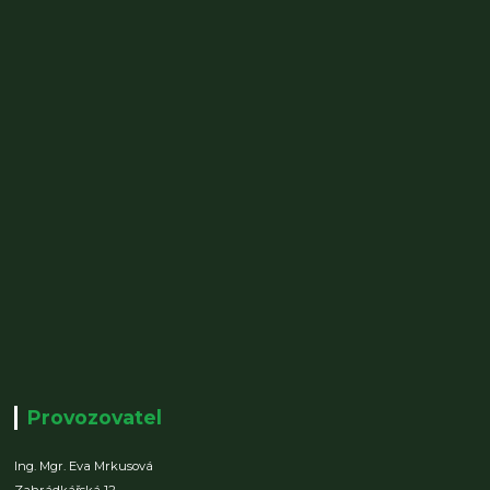
Provozovatel
Ing. Mgr. Eva Mrkusová
Zahrádkářská 12