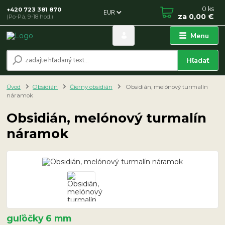
0
ks
+420 723 381 870
EUR
za
0,00 €
(Po-Pá, 9-18 hod.)
Menu
Hľadať
Úvod
Obsidián
Čierny obsidián
Obsidián, melónový turmalín
náramok
Obsidián, melónový turmalín
náramok
guľôčky 6 mm