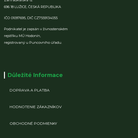
696 18 LUŽICE,
ČESKÁ REPUBLIKA
IČO 01097695,
DIČ CZ7559134055
Podnikatel je zapsán v živnostenském
rejstříku MÚ Hodonín,
registrovaný u Puncovního úřadu.
Důležité Informace
DOPRAVA A PLATBA
HODNOTENIE ZÁKAZNÍKOV
OBCHODNÉ PODMIENKY