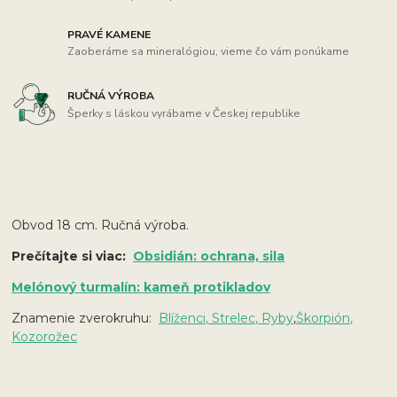
PRAVÉ KAMENE
Zaoberáme sa mineralógiou, vieme čo vám ponúkame
RUČNÁ VÝROBA
Šperky s láskou vyrábame v Českej republike
Obvod 18 cm. Ručná výroba.
Prečítajte si viac:
Obsidián: ochrana, sila
Melónový turmalín: kameň protikladov
Znamenie zverokruhu:
Blíženci, Strelec, Ryby
,
Škorpión,
Kozorožec