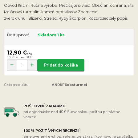
Obvod 18 cm. Ručná výroba. Prečítajte si viac: Obsidián: ochrana, sila
Melónový turmalín: kameň protikladov Znamenie
zverokruhu: Blíženci, Strelec, Ryby,Škorpión, Kozorožec
celý popis
Dostupnosť
Skladom 1 ks
12,90 €
/
ks
10,49 €
bez DPH
Pridať do košíka
Číslo produktu:
ANRKF6obsturmel
POŠTOVNÉ ZADARMO
pri objednávke nad 40 € Slovenskou poštou pri platbe
vopred
100 % POZITÍVNYCH RECENZIÍ
Sme overený e-shop, referencie zákazníkov hovoria za všetko