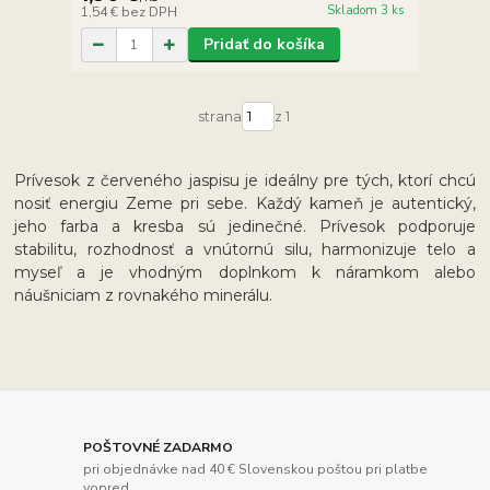
Skladom 3 ks
1,54 €
bez DPH
Pridať do košíka
strana
z 1
Prívesok z červeného jaspisu je ideálny pre tých, ktorí chcú
nosiť energiu Zeme pri sebe. Každý kameň je autentický,
jeho farba a kresba sú jedinečné. Prívesok podporuje
stabilitu, rozhodnosť a vnútornú silu, harmonizuje telo a
myseľ a je vhodným doplnkom k náramkom alebo
náušniciam z rovnakého minerálu.
POŠTOVNÉ ZADARMO
pri objednávke nad 40 € Slovenskou poštou pri platbe
vopred