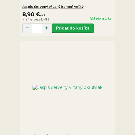
Jaspis červený vŕtaný kameň veľký
8,90 €
/
ks
Skladom 1 ks
7,24 €
bez DPH
Pridať do košíka