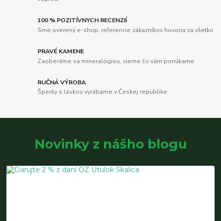
100 % POZITÍVNYCH RECENZIÍ
Sme overený e-shop, referencie zákazníkov hovoria za všetko
PRAVÉ KAMENE
Zaoberáme sa mineralógiou, vieme čo vám ponúkame
RUČNÁ VÝROBA
Šperky s láskou vyrábame v Českej republike
Novinky z nášho blogu