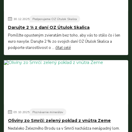
30
.
12
.
2025
Podporujeme OZ Útulok Skalica
Darujte 2 % z daní OZ Útulok Skalica
Pomôžte opusteným zvieratám bez toho, aby vás to stálo čo i len
euro navyše. Darujte 2 % zo svojich daní OZ Útulok Skalica a
podporte starostlivosť o ...
čítať celé
09
.
10
.
2025
Poznávanie minerálov
Olivíny zo Smrčí: zelený poklad z vnútra Zeme
Neďaleko Železného Brodu sa v Smrčí nachádza nenápadný lom.