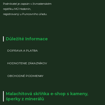
Podnikatel je zapsán v živnostenském
rejstříku MÚ Hodonín,
registrovaný u Puncovního úřadu.
Důležité Informace
DOPRAVA A PLATBA
HODNOTENIE ZÁKAZNÍKOV
OBCHODNÉ PODMIENKY
Malachitová skříňka e-shop s kameny,
šperky z minerálů