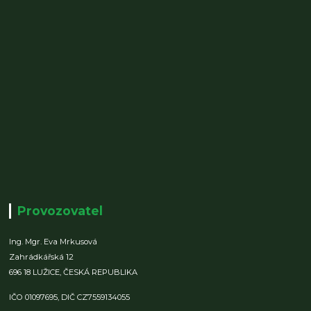
Provozovatel
Ing. Mgr. Eva Mrkusová
Zahrádkářská 12
696 18 LUŽICE,
ČESKÁ REPUBLIKA
IČO 01097695,
DIČ CZ7559134055