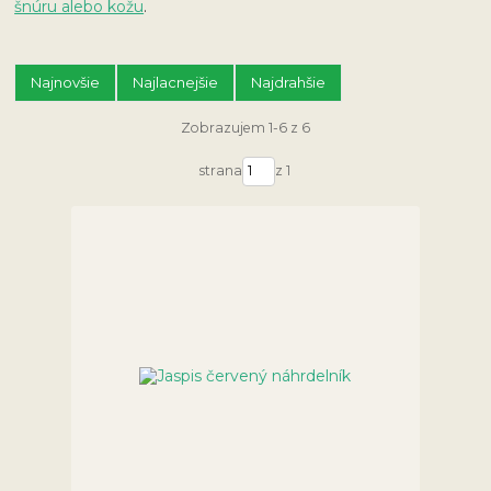
šnúru alebo kožu
.
Najnovšie
Najlacnejšie
Najdrahšie
Zobrazujem 1-6 z 6
strana
z 1