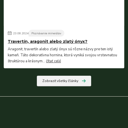
23
.
08
.
2024
Poznávanie minerálov
Travertín, aragonit alebo zlatý ónyx?
Aragonit, travertín alebo zlatý ónyx sú rôzne názvy pre ten istý
kameň. Táto dekoratívna hornina, ktorá vyniká svojou vrstevnatou
štruktúrou a krásnym...
čítať celé
Zobraziť všetky články