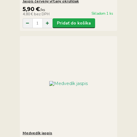
Jaspis červený vŕtaný okrúhliak
5,90 €
/
ks
Skladom 1 ks
4,80 €
bez DPH
Pridať do košíka
Medvedík jaspis