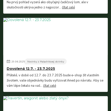
Na prvý pohľad vyzerá ako obyčajný čadičový lom, ale v
skutočnosti ukrýva jedno z najpozor...
čítať celé
29
.
06
.
2025
Novinky z Malachitovej skrinky
Dovolená 12.7. - 23.7.2025
Přátelé, v době od 12.7. do 23.7.2025 bude e-shop žít vlastním
životem, vaše objednávky budu vyřizovat ihned po návratu. Aby se
vám lépe čekalo na vaš...
čítať celé