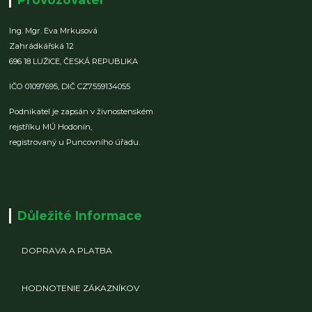
Ing. Mgr. Eva Mrkusová
Zahrádkářská 12
696 18 LUŽICE,
ČESKÁ REPUBLIKA
IČO 01097695,
DIČ CZ7559134055
Podnikatel je zapsán v živnostenském
rejstříku MÚ Hodonín,
registrovaný u Puncovního úřadu.
Důležité Informace
DOPRAVA A PLATBA
HODNOTENIE ZÁKAZNÍKOV