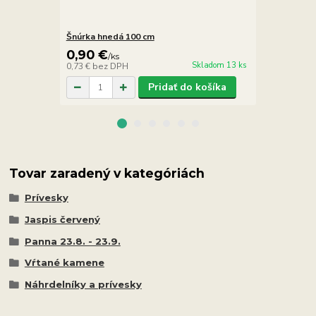
Šnúrka hnedá 100 cm
Šnúrka čier
0,90 €
0,90 €
/
ks
/
k
Skladom 13 ks
0,73 €
bez DPH
0,73 €
bez D
Pridať do košíka
Tovar zaradený v kategóriách
Prívesky
Jaspis červený
Panna 23.8. - 23.9.
Vŕtané kamene
Náhrdelníky a prívesky