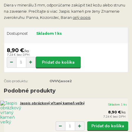
Diera v minerálu 3 mm, odporúčame zakúpiť tiež kožu alebo strunu
na zavesenie. Prečítajte si viac: Jaspis: kameň pre ženy Znamenie
zverokruhu: Panna, Kozorožec, Baran
celý popis
Dostupnosť
Skladom 1 ks
8,90 €
/
ks
7,24 €
bez DPH
Pridať do košíka
Číslo produktu:
OVVVjasce2
Podobné produkty
Jaspis obrázkový vŕtaný kameň veľký
Skladom 1 ks
8,90 €
/
ks
7,24 €
bez DPH
Pridať do košíka