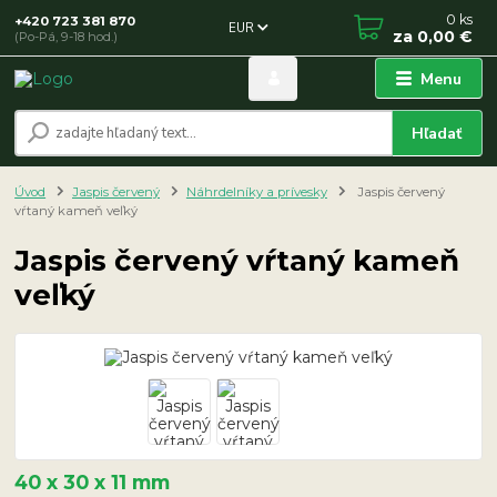
0
ks
+420 723 381 870
EUR
za
0,00 €
(Po-Pá, 9-18 hod.)
Menu
Hľadať
Úvod
Jaspis červený
Náhrdelníky a prívesky
Jaspis červený
vŕtaný kameň veľký
Jaspis červený vŕtaný kameň
veľký
40 x 30 x 11 mm