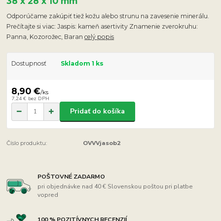
38 x 28 x 10 mm
Odporúčame zakúpiť tiež kožu alebo strunu na zavesenie minerálu.
Prečítajte si viac: Jaspis: kameň asertivity Znamenie zverokruhu:
Panna, Kozorožec, Baran
celý popis
Dostupnosť
Skladom 1 ks
8,90 €
/
ks
7,24 €
bez DPH
Pridať do košíka
Číslo produktu:
OVVVjasob2
POŠTOVNÉ ZADARMO
pri objednávke nad 40 € Slovenskou poštou pri platbe
vopred
100 % POZITÍVNYCH RECENZIÍ