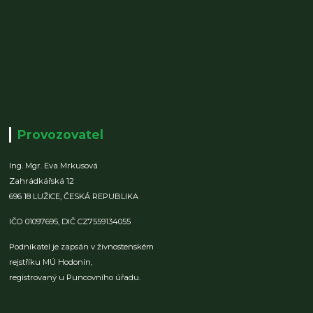
Provozovatel
Ing. Mgr. Eva Mrkusová
Zahrádkářská 12
696 18 LUŽICE,
ČESKÁ REPUBLIKA
IČO 01097695,
DIČ CZ7559134055
Podnikatel je zapsán v živnostenském
rejstříku MÚ Hodonín,
registrovaný u Puncovního úřadu.