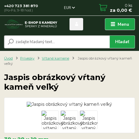
0
ks
+420 723 381 870
EUR
za
0,00 €
(Po-Pá, 9-18 hod.)
Menu
Hľadať
Úvod
Prívesky
Vŕtané kamene
Jaspis obrázkový vŕtaný kameň
veľký
Jaspis obrázkový vŕtaný
kameň veľký