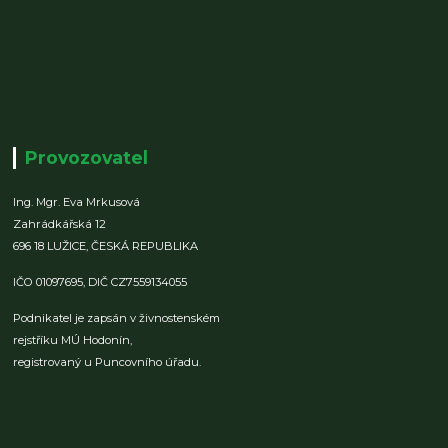
Provozovatel
Ing. Mgr. Eva Mrkusová
Zahrádkářská 12
696 18 LUŽICE,
ČESKÁ REPUBLIKA
IČO 01097695,
DIČ CZ7559134055
Podnikatel je zapsán v živnostenském
rejstříku MÚ Hodonín,
registrovaný u Puncovního úřadu.