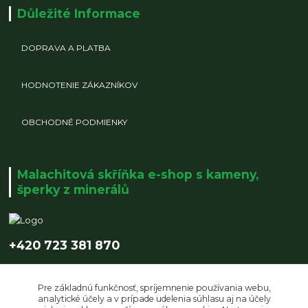
Důležité Informace
DOPRAVA A PLATBA
HODNOTENIE ZÁKAZNÍKOV
OBCHODNÉ PODMIENKY
Malachitová skříňka e-shop s kameny,
šperky z minerálů
+420 723 381 870
info@malachitovaskrinka.cz
Pre základnú funkčnosť, spríjemnenie používania webu,
analytické účely a v prípade udelenia súhlasu aj na účely