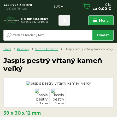
0
ks
+420 723 381 870
EUR
za
0,00 €
(Po-Pá, 9-18 hod.)
Menu
Hľadať
Úvod
Prívesky
Vŕtané kamene
Jaspis pestrý vŕtaný kameň veľký
Jaspis pestrý vŕtaný kameň
veľký
39 x 30 x 12 mm