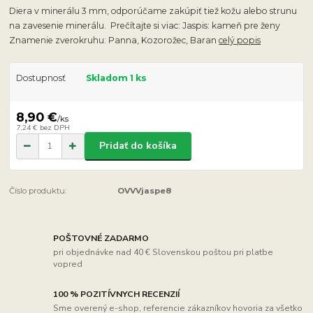
Diera v minerálu 3 mm, odporúčame zakúpiť tiež kožu alebo strunu
na zavesenie minerálu. Prečítajte si viac: Jaspis: kameň pre ženy
Znamenie zverokruhu: Panna, Kozorožec, Baran
celý popis
Dostupnosť
Skladom 1 ks
8,90 €
/
ks
7,24 €
bez DPH
Pridať do košíka
Číslo produktu:
OVVVjaspe8
POŠTOVNÉ ZADARMO
pri objednávke nad 40 € Slovenskou poštou pri platbe
vopred
100 % POZITÍVNYCH RECENZIÍ
Sme overený e-shop, referencie zákazníkov hovoria za všetko