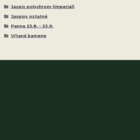
Jaspis polychrom (imperial)
Jaspisy ostatné
Panna 23.8. - 23.9.
Vŕtané kamene