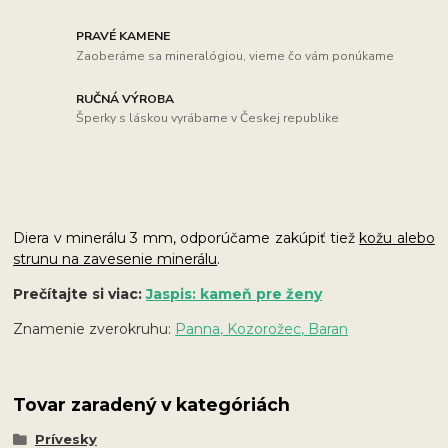
PRAVÉ KAMENE
Zaoberáme sa mineralógiou, vieme čo vám ponúkame
RUČNÁ VÝROBA
Šperky s láskou vyrábame v Českej republike
Diera v minerálu 3 mm, odporúčame zakúpiť tiež
kožu alebo
strunu na zavesenie minerálu
.
Prečítajte si viac:
Jaspis: kameň pre ženy
Znamenie zverokruhu:
Panna, Kozorožec, Baran
Tovar zaradený v kategóriách
Prívesky