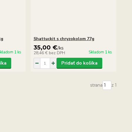
3g
Shattuckit s chryzokolom 77g
35,00 €
/
ks
kladom 1 ks
Skladom 1 ks
28,46 €
bez DPH
íka
Pridať do košíka
strana
z 1