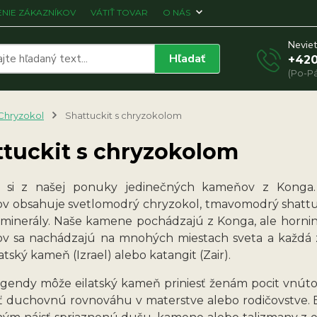
NIE ZÁKAZNÍKOV
VÁTIŤ TOVAR
O NÁS
Neviet
Hľadať
+420
(Po-Pá
Chryzokol
Shattuckit s chryzokolom
ttuckit s chryzokolom
e si z našej ponuky jedinečných kameňov z Kong
ov obsahuje svetlomodrý chryzokol, tmavomodrý shattuck
e minerály. Naše kamene pochádzajú z Konga, ale hor
ov sa nachádzajú na mnohých miestach sveta a každá 
latský kameň (Izrael) alebo katangit (Zair).
gendy môže eilatský kameň priniesť ženám pocit vnútorne
ť duchovnú rovnováhu v materstve alebo rodičovstve. 