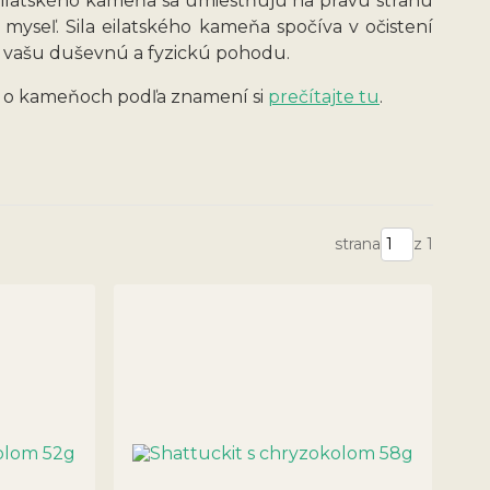
ilatského kameňa sa umiestňujú na pravú stranu
 myseľ. Sila eilatského kameňa spočíva v očistení
e vašu duševnú a fyzickú pohodu.
c o kameňoch podľa znamení si
prečítajte tu
.
strana
z 1