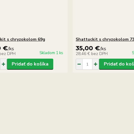
kit s chryzokolom 69g
Shattuckit s chryzokolom 7
0 €
35,00 €
/
ks
/
ks
Skladom 1 ks
S
bez DPH
28,46 €
bez DPH
Pridať do košíka
Pridať do koš