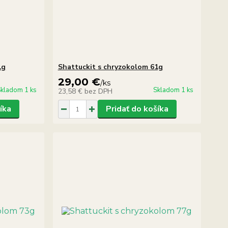
1g
Shattuckit s chryzokolom 61g
29,00 €
/
ks
kladom 1 ks
Skladom 1 ks
23,58 €
bez DPH
íka
Pridať do košíka