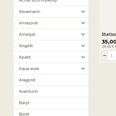
Achát stromčekový
Akvamarín
Amazonit
Shattuc
Ametyst
35,0
Angelit
28,46 €
Apatit
Aqua aura
Aragonit
Avanturín
Baryt
Biotit