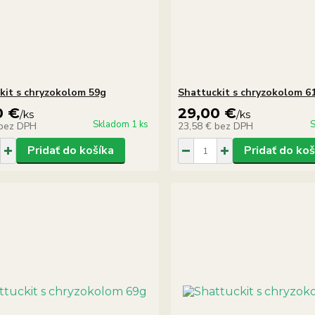
kit s chryzokolom 59g
Shattuckit s chryzokolom 6
0 €
29,00 €
/
ks
/
ks
Skladom 1 ks
S
bez DPH
23,58 €
bez DPH
Pridať do košíka
Pridať do koš