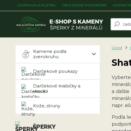
DOPRAVA A PLATBA
OBCHODNÉ PODMIENKY
HODNOTE
Úvod
Kamene podľa
zverokruhu
Sha
Darčekové poukazy
Vybert
minerál
Darčekové krabičky a
vrecká
a ďalši
minerál
napr. ei
Kože, struny
Podľa le
podpori
ŠPERKY