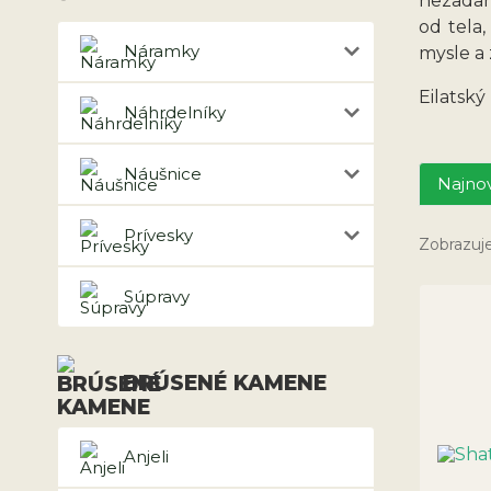
nezadan
od tela,
Náramky
mysle a
Eilatsk
Náhrdelníky
Náušnice
Najnov
Prívesky
Zobrazuj
Súpravy
BRÚSENÉ KAMENE
Anjeli