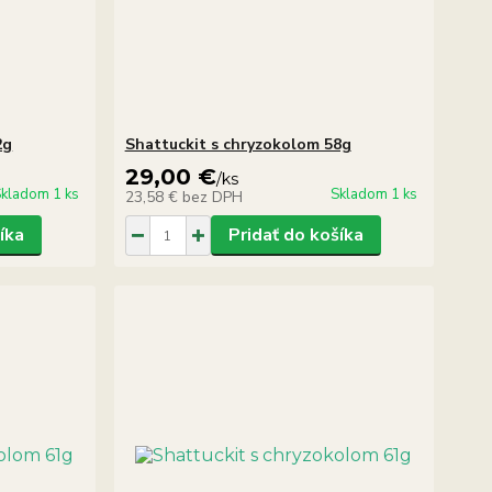
2g
Shattuckit s chryzokolom 58g
29,00 €
/
ks
kladom 1 ks
Skladom 1 ks
23,58 €
bez DPH
íka
Pridať do košíka