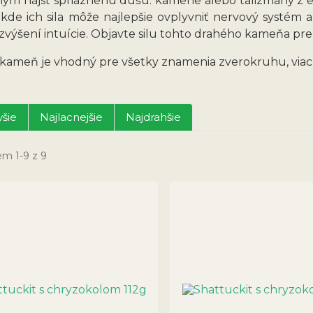
ým nájsť spriaznenú dušu. kamene alebo talizmany z e
 kde ich sila môže najlepšie ovplyvniť nervový systém a
 zvýšení intuície. Objavte silu tohto drahého kameňa pr
ý kameň je vhodný pre všetky znamenia zverokruhu, via
šie
Najlacnejšie
Najdrahšie
em 1-9 z 9