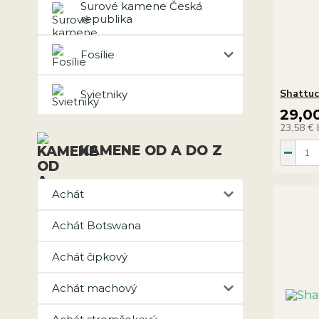
Surové kamene Česká
republika
Fosílie
Shattuc
Svietniky
29,0
23,58 €
KAMENE OD A DO Z
Achát
Achát Botswana
Achát čipkový
Achát machový