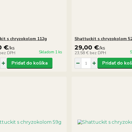
kit s chryzokolom 112g
Shattuckit s chryzokolom 5
0 €
29,00 €
/
ks
/
ks
Skladom 1 ks
S
bez DPH
23,58 €
bez DPH
Pridať do košíka
Pridať do koš