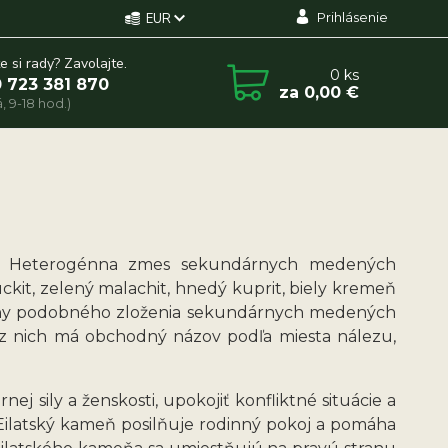
Prihlásenie
EUR
e si rady? Zavolajte.
0
ks
 723 381 870
za
0,00 €
, 9-18 hod.)
a. Heterogénna zmes sekundárnych medených
it, zelený malachit, hnedý kuprit, biely kremeň
niny podobného zloženia sekundárnych medených
z nich má obchodný názov podľa miesta nálezu,
j sily a ženskosti, upokojiť konfliktné situácie a
Eilatský kameň posilňuje rodinný pokoj a pomáha