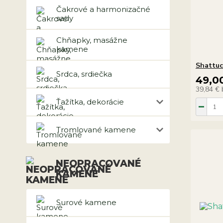
Čakrové a harmonizačné
sady
Chňapky, masážne
kamene
Shattuc
Srdca, srdiečka
49,0
39,84 €
Ťažítka, dekorácie
Tromlované kamene
NEOPRACOVANÉ
KAMENE
Surové kamene