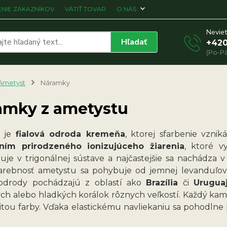
NIE ZÁKAZNÍKOV
VÁTIŤ TOVAR
O NÁS
Neviet
Hľadať
+420
(Po-Pá
Ametyst
Náramky
amky z ametystu
t je
fialová odroda kremeňa
, ktorej sfarbenie vzni
ním prirodzeného ionizujúceho žiarenia
, ktoré v
izuje v trigonálnej sústave a najčastejšie sa nachádza
arebnosť ametystu sa pohybuje od jemnej levanduľove
 odrody pochádzajú z oblastí ako
Brazília
či
Urugua
ch alebo hladkých korálok rôznych veľkostí. Každý kameň
zitou farby. Vďaka elastickému navliekaniu sa pohodlne