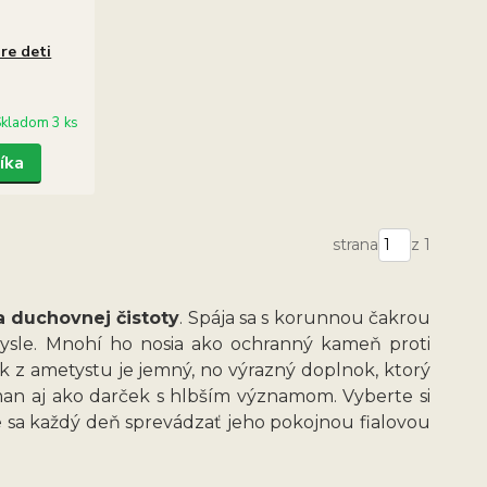
re deti
kladom 3 ks
íka
strana
z 1
 duchovnej čistoty
. Spája sa s korunnou čakrou
mysle. Mnohí ho nosia ako ochranný kameň proti
z ametystu je jemný, no výrazný doplnok, ktorý
an aj ako darček s hlbším významom. Vyberte si
e sa každý deň sprevádzať jeho pokojnou fialovou