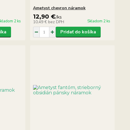
Ametyst chevron náramok
12,90 €
/
ks
kladom 2 ks
Skladom 2 ks
10,49 €
bez DPH
íka
Pridať do košíka