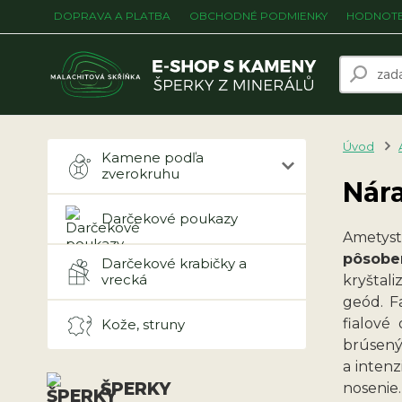
DOPRAVA A PLATBA
OBCHODNÉ PODMIENKY
HODNOTE
Úvod
Kamene podľa
zverokruhu
Nár
Darčekové poukazy
Ametys
pôsobe
Darčekové krabičky a
vrecká
kryštal
geód. F
fialové
Kože, struny
brúsený
a inten
ŠPERKY
nosenie.