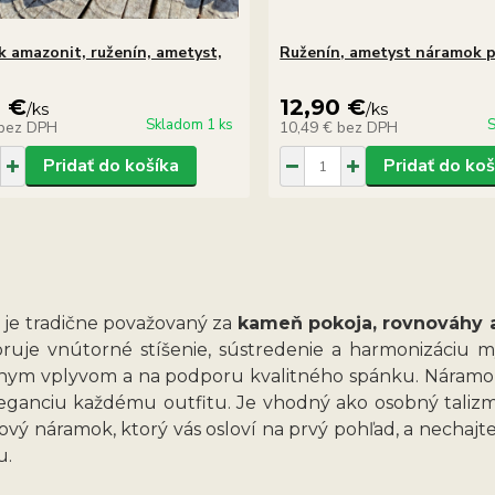
 amazonit, ruženín, ametyst,
Ruženín, ametyst náramok p
0 €
12,90 €
/
ks
/
ks
Skladom 1 ks
S
bez DPH
10,49 €
bez DPH
Pridať do košíka
Pridať do koš
 je tradične považovaný za
kameň pokoja, rovnováhy a
ruje vnútorné stíšenie, sústredenie a harmonizáciu 
nym vplyvom a na podporu kvalitného spánku. Náramok 
eganciu každému outfitu. Je vhodný ako osobný talizm
ový náramok, ktorý vás osloví na prvý pohľad, a nechajt
u.