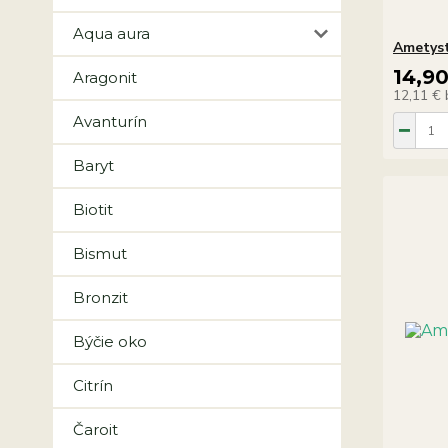
Aqua aura
Ametys
14,9
Aragonit
12,11 €
Avanturín
Baryt
Biotit
Bismut
Bronzit
Býčie oko
Citrín
Čaroit