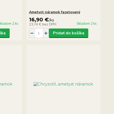
Ametyst náramok fazetovaný
16,90 €
/
ks
kladom 2 ks
Skladom 2 ks
13,74 €
bez DPH
íka
Pridať do košíka