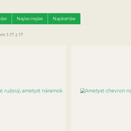
šie
Najlacnejšie
Najdrahšie
m 1-17 z 17