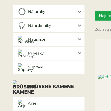
Náramky
Najnov
Náhrdelníky
Zobrazuje
Náušnice
Prívesky
Súpravy
BRÚSENÉ KAMENE
Anjeli