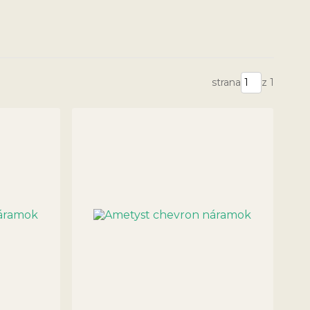
strana
z 1