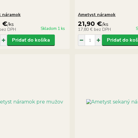
t náramok
Ametyst náramok
0 €
21,90 €
/
ks
/
ks
Skladom 1 ks
S
bez DPH
17,80 €
bez DPH
Pridať do košíka
Pridať do koš