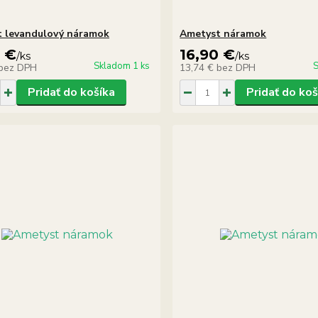
 levandulový náramok
Ametyst náramok
0 €
16,90 €
/
ks
/
ks
Skladom 1 ks
S
bez DPH
13,74 €
bez DPH
Pridať do košíka
Pridať do koš