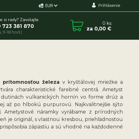
Prihlásenie
EUR
e si rady? Zavolajte.
0
ks
 723 381 870
za
0,00 €
, 9-18 hod.)
ká
prítomnosťou železa
v kryštálovej mriežke a
ytvára charakteristické farebné centrá. Ametyst
 v dutinách vulkanických hornín vo forme drúz a
j až po hlbokú purpurovú. Najkvalitnejšie sýto
j
. Ametystové náramky vyrábame z prírodných
 je originál, s vlastnou kresbou, priehľadnosťou
 prispôsobia zápästiu a sú vhodné na každodenné