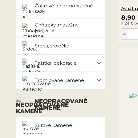
Čakrové a harmonizačné
Achát r
sady
8,90
7,24 €
b
Chňapky, masážne
kamene
Srdca, srdiečka
Ťažítka, dekorácie
Tromlované kamene
NEOPRACOVANÉ
KAMENE
Surové kamene