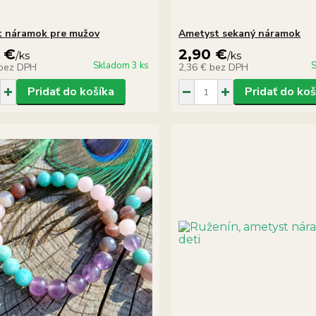
 náramok pre mužov
Ametyst sekaný náramok
 €
2,90 €
/
ks
/
ks
Skladom 3 ks
S
bez DPH
2,36 €
bez DPH
Pridať do košíka
Pridať do koš