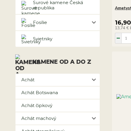
Surové kamene Česká
republika
Ametys
16,9
Fosílie
13,74 €
Svietniky
KAMENE OD A DO Z
Achát
Achát Botswana
Achát čipkový
Achát machový