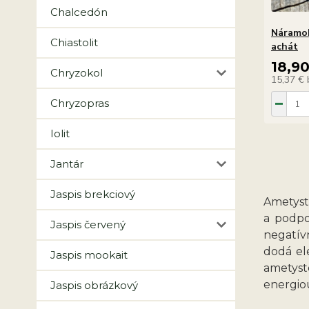
Chalcedón
Náramok
Chiastolit
achát
18,9
Chryzokol
15,37 €
Chryzopras
Iolit
Jantár
Jaspis brekciový
Ametyst
a podpo
Jaspis červený
negatív
dodá el
Jaspis mookait
ametyst
energio
Jaspis obrázkový