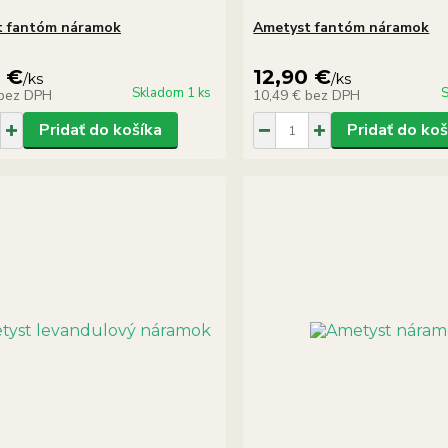
t fantóm náramok
Ametyst fantóm náramok
0 €
12,90 €
/
ks
/
ks
Skladom 1 ks
S
bez DPH
10,49 €
bez DPH
Pridať do košíka
Pridať do koš