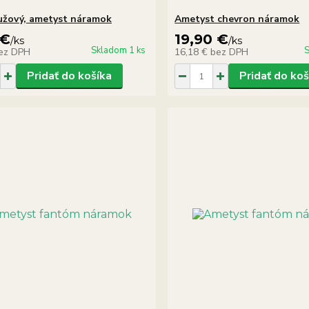
užový, ametyst náramok
Ametyst chevron náramok
 €
19,90 €
/
ks
/
ks
Skladom 1 ks
S
ez DPH
16,18 €
bez DPH
Pridať do košíka
Pridať do koš