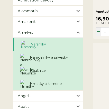
Achát stromčekový
Akvamarín
Ametyst
16,9
Amazonit
13,74 €
Ametyst
Náramky
Náhrdelníky a prívesky
Náušnice
Hmatky a kamene
Angelit
Apatit