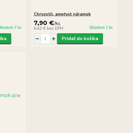
Chryzotil, ametyst náramok
7,90 €
/
ks
kladom 7 ks
Skladom 1 ks
6,42 €
bez DPH
íka
Pridať do košíka