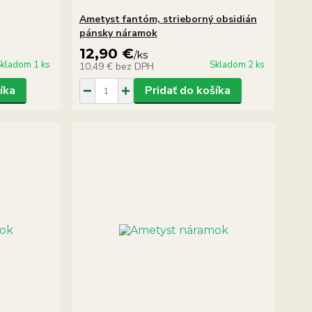
Ametyst fantóm, strieborný obsidián
pánsky náramok
12,90 €
/
ks
kladom 1 ks
Skladom 2 ks
10,49 €
bez DPH
íka
Pridať do košíka