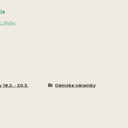
ia
c, Ryby
 18.2. - 20.3.
Dámske náramky