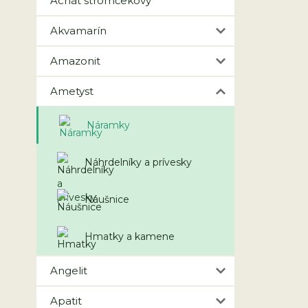
Achát stromčekový
Akvamarín
Amazonit
Ametyst
Náramky
Náhrdelníky a prívesky
Náušnice
Hmatky a kamene
Angelit
Apatit