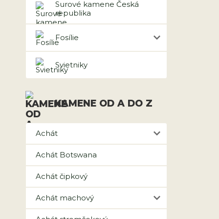
Surové kamene Česká
republika
Fosílie
Svietniky
KAMENE OD A DO Z
Achát
Achát Botswana
Achát čipkový
Achát machový