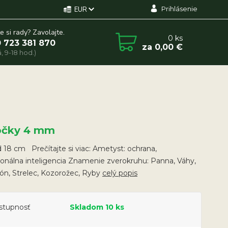
Prihlásenie
EUR
e si rady? Zavolajte.
0
ks
 723 381 870
za
0,00 €
, 9-18 hod.)
ôčky 4 mm
18 cm Prečítajte si viac: Ametyst: ochrana,
onálna inteligencia Znamenie zverokruhu: Panna, Váhy,
ón, Strelec, Kozorožec, Ryby
celý popis
stupnosť
Skladom 10 ks