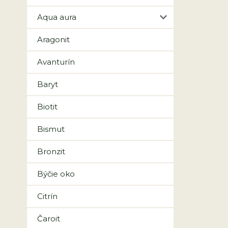
Aqua aura
Aragonit
Avanturín
Baryt
Biotit
Bismut
Bronzit
Býčie oko
Citrín
Čaroit