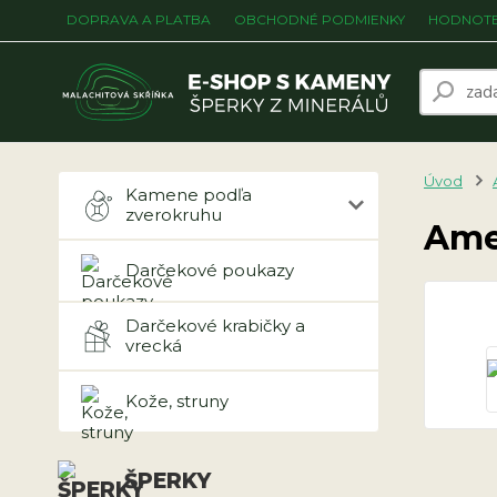
DOPRAVA A PLATBA
OBCHODNÉ PODMIENKY
HODNOTE
Úvod
Kamene podľa
zverokruhu
Ame
Darčekové poukazy
Darčekové krabičky a
vrecká
Kože, struny
ŠPERKY