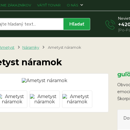
NIE ZÁKAZNÍKOV
VÁTIŤ TOVAR
O NÁS
Neviet
Hľadať
+420
(Po-Pá
Ametyst
Náramky
Ametyst náramok
tyst náramok
guľ
Obvod 
emoci
Škorpi
Do