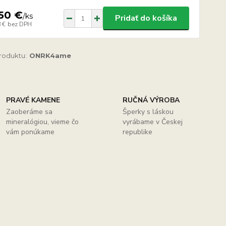
50 €
/
ks
Pridať do košíka
 €
bez DPH
produktu:
ONRK4ame
PRAVÉ KAMENE
RUČNÁ VÝROBA
Zaoberáme sa
Šperky s láskou
mineralógiou, vieme čo
vyrábame v Českej
vám ponúkame
republike