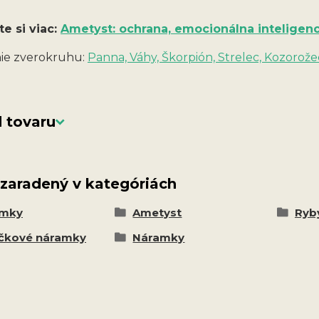
te si viac:
Ametyst: ochrana, emocionálna inteligenc
ie zverokruhu:
Panna, Váhy, Škorpión, Strelec, Kozorože
 tovaru
 zaradený v kategóriách
amky
Ametyst
Ryby
čkové náramky
Náramky