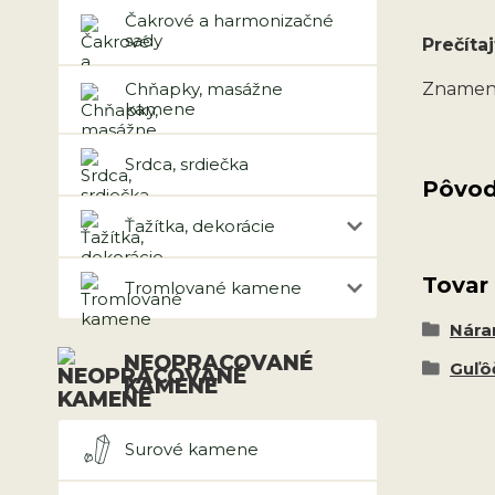
Čakrové a harmonizačné
sady
Prečítaj
Chňapky, masážne
Znamen
kamene
Srdca, srdiečka
Pôvod
Ťažítka, dekorácie
Tovar
Tromlované kamene
Nár
NEOPRACOVANÉ
Guľô
KAMENE
Surové kamene