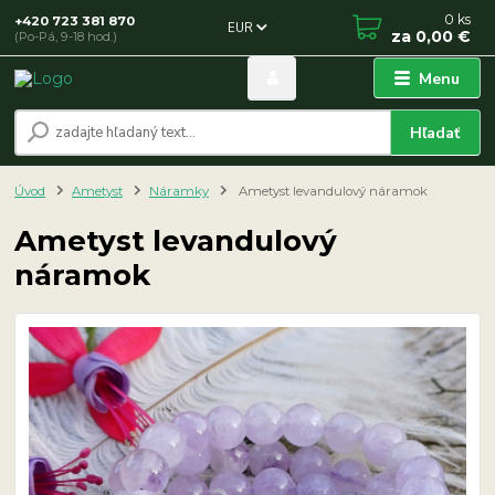
0
ks
+420 723 381 870
EUR
za
0,00 €
(Po-Pá, 9-18 hod.)
Menu
Hľadať
Úvod
Ametyst
Náramky
Ametyst levandulový náramok
Ametyst levandulový
náramok