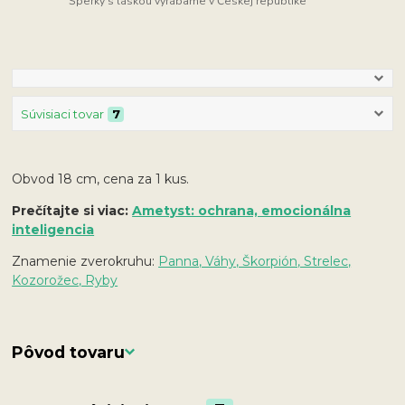
Šperky s láskou vyrábame v Českej republike
Súvisiaci tovar
7
Obvod 18 cm, cena za 1 kus.
Prečítajte si viac:
Ametyst: ochrana, emocionálna
inteligencia
Znamenie zverokruhu:
Panna, Váhy, Škorpión, Strelec,
Kozorožec, Ryby
Pôvod tovaru