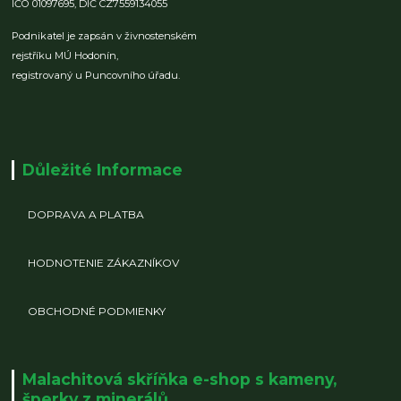
IČO 01097695,
DIČ CZ7559134055
Podnikatel je zapsán v živnostenském
rejstříku MÚ Hodonín,
registrovaný u Puncovního úřadu.
Důležité Informace
DOPRAVA A PLATBA
HODNOTENIE ZÁKAZNÍKOV
OBCHODNÉ PODMIENKY
Malachitová skříňka e-shop s kameny,
šperky z minerálů