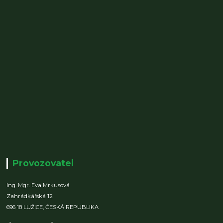
Provozovatel
Ing. Mgr. Eva Mrkusová
Zahrádkářská 12
696 18 LUŽICE,
ČESKÁ REPUBLIKA