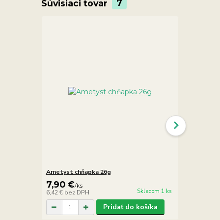
Súvisiaci tovar
7
Ametyst chňapka 26g
Achát s ame
7,90 €
15,90 €
/
ks
/
k
Skladom 1 ks
6,42 €
bez DPH
12,93 €
bez 
Pridať do košíka