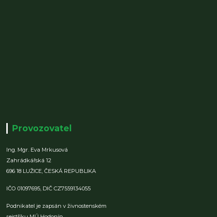
Provozovatel
Ing. Mgr. Eva Mrkusová
Zahrádkářská 12
696 18 LUŽICE,
ČESKÁ REPUBLIKA
IČO 01097695,
DIČ CZ7559134055
Podnikatel je zapsán v živnostenském
rejstříku MÚ Hodonín,