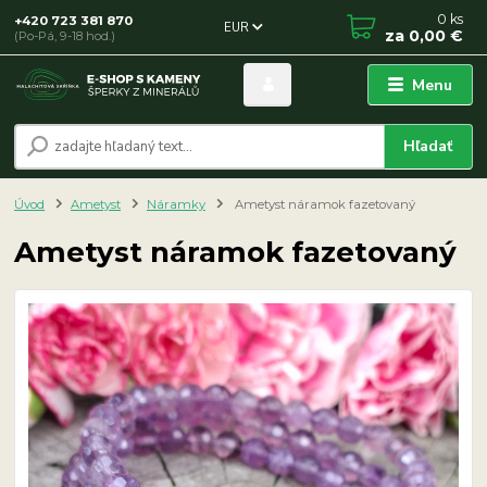
0
ks
+420 723 381 870
EUR
za
0,00 €
(Po-Pá, 9-18 hod.)
Menu
Hľadať
Úvod
Ametyst
Náramky
Ametyst náramok fazetovaný
Ametyst náramok fazetovaný