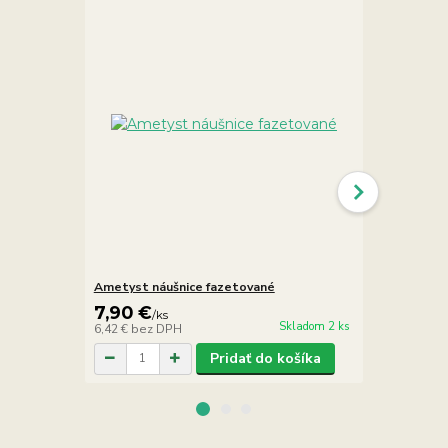
Ametyst náušnice fazetované
Ametyst ná
7,90 €
6,90 €
/
ks
/
k
Skladom 2 ks
6,42 €
bez DPH
5,61 €
bez D
Pridať do košíka