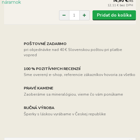
14,90 €
/
ks
12,11 €
bez DPH
Pridať do košíka
POŠTOVNÉ ZADARMO
pri objednávke nad 40 € Slovenskou poštou pri platbe
vopred
100 % POZITÍVNYCH RECENZIÍ
Sme overený e-shop, referencie zákazníkov hovoria za všetko
PRAVÉ KAMENE
Zaoberáme sa mineralógiou, vieme čo vám ponúkame
RUČNÁ VÝROBA
Šperky s láskou vyrábame v Českej republike